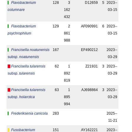
Flavobacterium
128
3
D12659
5
2023-­
columnare
162
03-15
432
Flavobacterium
129
2
AF090991
6
2023-­
psychrophilum
861
03-15
988
Francisella noatunensis
167
EF490212
2023-­
subsp.
noatunensis
03-29
Francisella tularensis
62
1
Z21931
3
2023-­
subsp.
tularensis
892
03-29
819
Francisella tularensis
63
1
AJ698864
3
2023-­
subsp.
holarctica
895
03-29
994
Frederiksenia canicola
283
2025-­
11-21
Fusobacterium
151
AY162221
2023-­