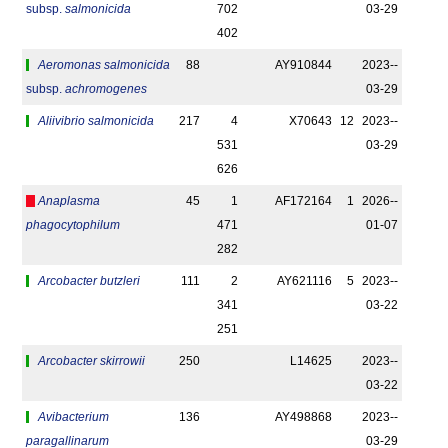
subsp.
salmonicida
702
03-29
402
Aeromonas salmonicida
88
AY910844
2023-­
subsp.
achromogenes
03-29
Aliivibrio salmonicida
217
4
X70643
12
2023-­
531
03-29
626
Anaplasma
45
1
AF172164
1
2026-­
phagocytophilum
471
01-07
282
Arcobacter butzleri
111
2
AY621116
5
2023-­
341
03-22
251
Arcobacter skirrowii
250
L14625
2023-­
03-22
Avibacterium
136
AY498868
2023-­
paragallinarum
03-29