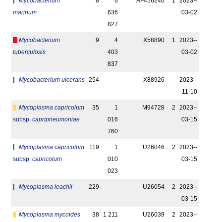
Mycobacterium
8
6
AF456240
1
2023-­
marinum
636
03-02
827
Mycobacterium
9
4
X58890
1
2023-­
tuberculosis
403
03-02
837
Mycobacterium ulcerans
254
X88926
2023-­
11-10
Mycoplasma capricolum
35
1
M94728
2
2023-­
subsp.
capripneumoniae
016
03-15
760
Mycoplasma capricolum
119
1
U26046
2
2023-­
subsp.
capricolum
010
03-15
023
Mycoplasma leachii
229
U26054
2
2023-­
03-15
Mycoplasma mycoides
38
1 211
U26039
2
2023-­