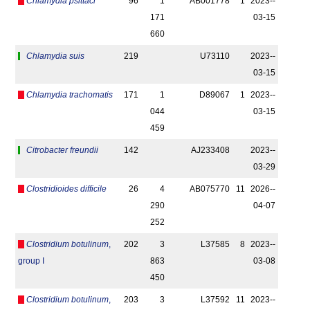
Chlamydia psittaci
96
1
AB001778
1
2023-­
171
03-15
660
Chlamydia suis
219
U73110
2023-­
03-15
Chlamydia trachomatis
171
1
D89067
1
2023-­
044
03-15
459
Citrobacter freundii
142
AJ233408
2023-­
03-29
Clostridioides difficile
26
4
AB075770
11
2026-­
290
04-07
252
Clostridium botulinum
,
202
3
L37585
8
2023-­
group I
863
03-08
450
Clostridium botulinum
,
203
3
L37592
11
2023-­