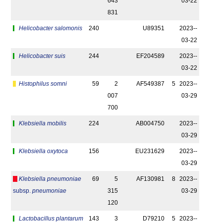
643
03-22
831
Helicobacter salomonis
240
U89351
2023-­
03-22
Helicobacter suis
244
EF204589
2023-­
03-22
Histophilus somni
59
2
AF549387
5
2023-­
007
03-29
700
Klebsiella mobilis
224
AB004750
2023-­
03-29
Klebsiella oxytoca
156
EU231629
2023-­
03-29
Klebsiella pneumoniae
69
5
AF130981
8
2023-­
subsp.
pneumoniae
315
03-29
120
Lactobacillus plantarum
143
3
D79210
5
2023-­