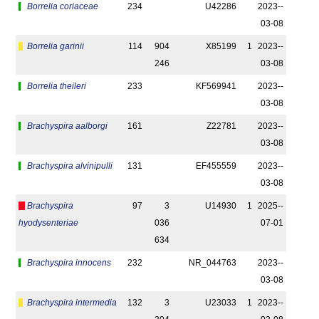
Borrelia coriaceae
234
U42286
2023-­
03-08
Borrelia garinii
114
904
X85199
1
2023-­
246
03-08
Borrelia theileri
233
KF569941
2023-­
03-08
Brachyspira aalborgi
161
Z22781
2023-­
03-08
Brachyspira alvinipulli
131
EF455559
2023-­
03-08
Brachyspira
97
3
U14930
1
2025-­
hyodysenteriae
036
07-01
634
Brachyspira innocens
232
NR_044763
2023-­
03-08
Brachyspira intermedia
132
3
U23033
1
2023-­