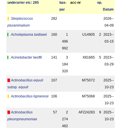
under­arter etc: 285
bas­
acc-nr
op.
par
Datum
Streptococcus
282
2026-­
pluranimalium
04-09
Acholeplasma laidlawii
160
1
U14905
2
2023-­
496
03-15
992
Acinetobacter lwoffii
141
3
X81665
5
2023-­
184
03-29
320
Actinobacillus equuli
107
M75072
2025-­
subsp.
equuli
10-23
Actinobacillus lignieresii
106
M75068
2025-­
10-23
Actinobacillus
57
2
AF224283
9
2025-­
pleuropneumoniae
274
10-23
482