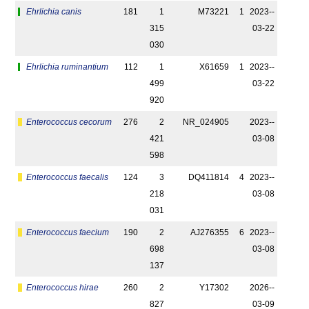
Ehrlichia canis
181
1
M73221
1
2023-­
315
03-22
030
Ehrlichia ruminantium
112
1
X61659
1
2023-­
499
03-22
920
Enterococcus cecorum
276
2
NR_024905
2023-­
421
03-08
598
Enterococcus faecalis
124
3
DQ411814
4
2023-­
218
03-08
031
Enterococcus faecium
190
2
AJ276355
6
2023-­
698
03-08
137
Enterococcus hirae
260
2
Y17302
2026-­
827
03-09