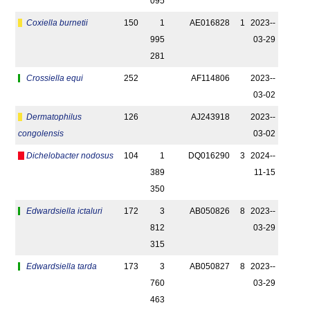
095
Coxiella burnetii
150
1
AE016828
1
2023-­
995
03-29
281
Crossiella equi
252
AF114806
2023-­
03-02
Dermatophilus
126
AJ243918
2023-­
congolensis
03-02
Dichelobacter nodosus
104
1
DQ016290
3
2024-­
389
11-15
350
Edwardsiella ictaluri
172
3
AB050826
8
2023-­
812
03-29
315
Edwardsiella tarda
173
3
AB050827
8
2023-­
760
03-29
463