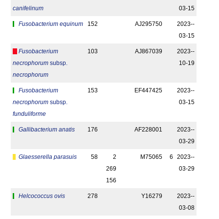
canifelinum
03-15
Fusobacterium equinum
152
AJ295750
2023-­
03-15
Fusobacterium
103
AJ867039
2023-­
necrophorum
subsp.
10-19
necrophorum
Fusobacterium
153
EF447425
2023-­
necrophorum
subsp.
03-15
funduliforme
Gallibacterium anatis
176
AF228001
2023-­
03-29
Glaesserella parasuis
58
2
M75065
6
2023-­
269
03-29
156
Helcococcus ovis
278
Y16279
2023-­
03-08