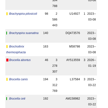
304
03-08
788
Brachyspira pilosicoli
98
2
U14927
1
2023-­
586
03-08
443
Brachyspira suanatina
140
DQ473576
2023-­
03-08
Brochothrix
163
M58798
2023-­
thermosphacta
03-08
Brucella abortus
46
3
AY513559
3
2026-­
278
01-19
307
Brucella canis
194
3
L37584
3
2023-­
312
03-22
769
Brucella ceti
192
AM158982
2023-­
03-22