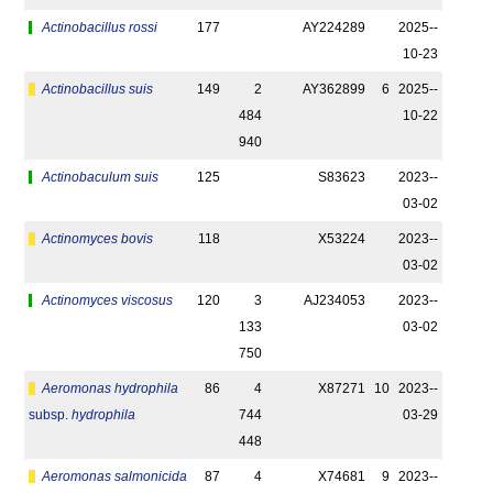
Actinobacillus rossi
177
AY224289
2025-­
10-23
Actinobacillus suis
149
2
AY362899
6
2025-­
484
10-22
940
Actinobaculum suis
125
S83623
2023-­
03-02
Actinomyces bovis
118
X53224
2023-­
03-02
Actinomyces viscosus
120
3
AJ234053
2023-­
133
03-02
750
Aeromonas hydrophila
86
4
X87271
10
2023-­
subsp.
hydrophila
744
03-29
448
Aeromonas salmonicida
87
4
X74681
9
2023-­