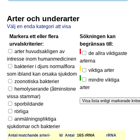
Arter och underarter
Välj en enda kategori att visa
Markera ett eller flera
Sökningen kan
urvalskriterier:
begränsas till:
arter huvudsakligen av
de allra viktigaste
intresse inom humanmedicinen
arterna
bakterier i djurs normalflora
viktiga arter
som ibland kan orsaka sjukdom
mindre viktiga
zoonotiska bakterier
arter
hemolyserande (åtminstone
vissa stammar)
sporbildande
rörliga
anmälningspliktiga
sjukdomar och bakterier
Antal matchan­de arter/­
Id
Antal
16S rRNA
r­RNA