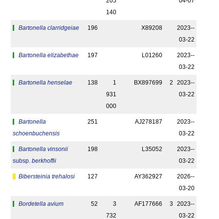
205
04-07
140
Bartonella clarridgeiae
196
X89208
2023-­
03-22
Bartonella elizabethae
197
L01260
2023-­
03-22
Bartonella henselae
138
1
BX897699
2
2023-­
931
03-22
000
Bartonella
251
AJ278187
2023-­
schoenbuchensis
03-22
Bartonella vinsonii
198
L35052
2023-­
subsp.
berkhoffii
03-22
Bibersteinia trehalosi
127
AY362927
2026-­
03-20
Bordetella avium
52
3
AF177666
3
2023-­
732
03-22