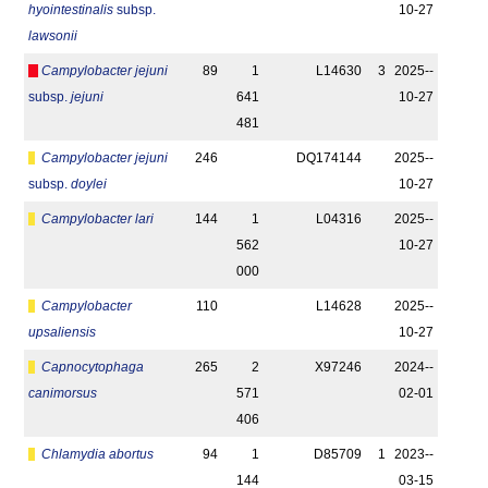
hyointestinalis
subsp.
10-27
lawsonii
Campylobacter jejuni
89
1
L14630
3
2025-­
subsp.
jejuni
641
10-27
481
Campylobacter jejuni
246
DQ174144
2025-­
subsp.
doylei
10-27
Campylobacter lari
144
1
L04316
2025-­
562
10-27
000
Campylobacter
110
L14628
2025-­
upsaliensis
10-27
Capnocytophaga
265
2
X97246
2024-­
canimorsus
571
02-01
406
Chlamydia abortus
94
1
D85709
1
2023-­
144
03-15