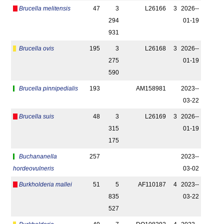
Brucella melitensis
47
3
L26166
3
2026-­
294
01-19
931
Brucella ovis
195
3
L26168
3
2026-­
275
01-19
590
Brucella pinnipedialis
193
AM158981
2023-­
03-22
Brucella suis
48
3
L26169
3
2026-­
315
01-19
175
Buchananella
257
2023-­
hordeovulneris
03-02
Burkholderia mallei
51
5
AF110187
4
2023-­
835
03-22
527