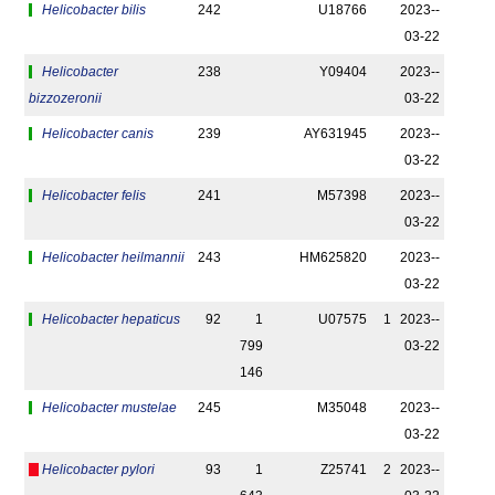
Helicobacter bilis
242
U18766
2023-­
03-22
Helicobacter
238
Y09404
2023-­
bizzozeronii
03-22
Helicobacter canis
239
AY631945
2023-­
03-22
Helicobacter felis
241
M57398
2023-­
03-22
Helicobacter heilmannii
243
HM625820
2023-­
03-22
Helicobacter hepaticus
92
1
U07575
1
2023-­
799
03-22
146
Helicobacter mustelae
245
M35048
2023-­
03-22
Helicobacter pylori
93
1
Z25741
2
2023-­