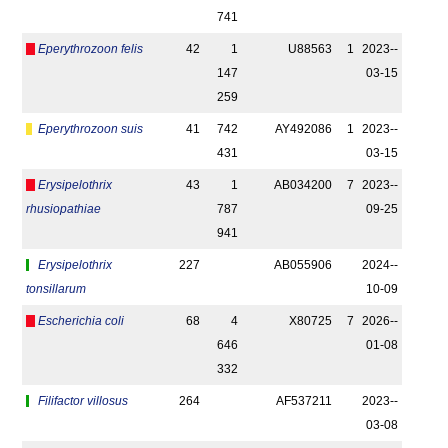
741
Eperythrozoon felis
42
1
U88563
1
2023-­
147
03-15
259
Eperythrozoon suis
41
742
AY492086
1
2023-­
431
03-15
Erysipelothrix
43
1
AB034200
7
2023-­
rhusiopathiae
787
09-25
941
Erysipelothrix
227
AB055906
2024-­
tonsillarum
10-09
Escherichia coli
68
4
X80725
7
2026-­
646
01-08
332
Filifactor villosus
264
AF537211
2023-­
03-08