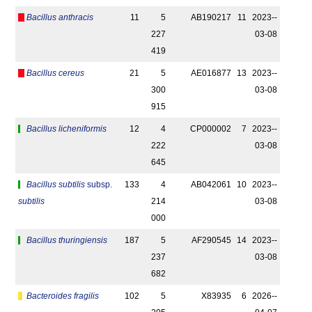
Bacillus anthracis
11
5
AB190217
11
2023-­
227
03-08
419
Bacillus cereus
21
5
AE016877
13
2023-­
300
03-08
915
Bacillus licheniformis
12
4
CP000002
7
2023-­
222
03-08
645
Bacillus subtilis
subsp.
133
4
AB042061
10
2023-­
subtilis
214
03-08
000
Bacillus thuringiensis
187
5
AF290545
14
2023-­
237
03-08
682
Bacteroides fragilis
102
5
X83935
6
2026-­