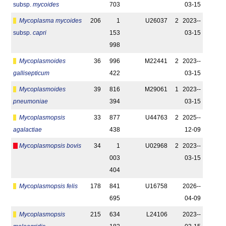
subsp.
mycoides
703
03-15
Mycoplasma mycoides
206
1
U26037
2
2023-­
subsp.
capri
153
03-15
998
Mycoplasmoides
36
996
M22441
2
2023-­
gallisepticum
422
03-15
Mycoplasmoides
39
816
M29061
1
2023-­
pneumoniae
394
03-15
Mycoplasmopsis
33
877
U44763
2
2025-­
agalactiae
438
12-09
Mycoplasmopsis bovis
34
1
U02968
2
2023-­
003
03-15
404
Mycoplasmopsis felis
178
841
U16758
2026-­
695
04-09
Mycoplasmopsis
215
634
L24106
2023-­