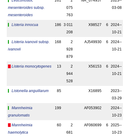
Leuconostoc
261
2
NR_074957
2023-­
mesenteroides
subsp.
075
03-08
mesenteroides
763
Listeria innocua
186
3 011
X98527
6
2024-­
208
10-21
Listeria ivanovii
subsp.
168
2
AJ549930
6
2024-­
ivanovii
928
10-21
879
Listeria monocytogenes
13
2
X56153
6
2024-­
944
10-21
528
Listonella anguillarum
85
X16895
2023-­
03-29
Mannheimia
199
AF053902
2024-­
granulomatis
10-23
Mannheimia
60
2
AF060699
6
2025-­
haemolytica
681
10-23