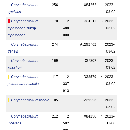
Corynebacterium
256
X84252
2023-­
cystitidis
03-02
Corynebacterium
170
2
X81911
5
2023-­
diphtheriae
subsp.
488
03-02
diphtheriae
000
Corynebacterium
274
AJ292762
2023-­
freneyi
03-02
Corynebacterium
169
D37802
2023-­
kutscheri
03-02
Corynebacterium
117
2
D38579
4
2023-­
pseudotuberculosis
337
03-02
913
Corynebacterium renale
105
M29553
2023-­
03-02
Corynebacterium
212
2
X84256
4
2023-­
ulcerans
502
11-06