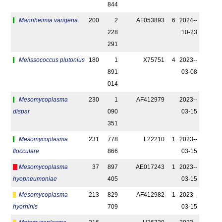
844
Mannheimia varigena
200
2
AF053893
6
2024-­
228
10-23
291
Melissococcus plutonius
180
1
X75751
4
2023-­
891
03-08
014
Mesomycoplasma
230
1
AF412979
2023-­
dispar
090
03-15
351
Mesomycoplasma
231
778
L22210
1
2023-­
flocculare
866
03-15
Mesomycoplasma
37
897
AE017243
1
2023-­
hyopneumoniae
405
03-15
Mesomycoplasma
213
829
AF412982
1
2023-­
hyorhinis
709
03-15