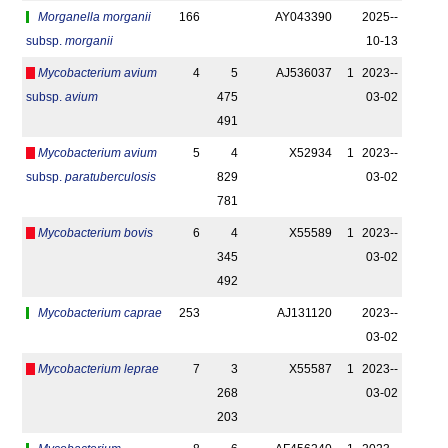
Morganella morganii
166
AY043390
2025-­
subsp.
morganii
10-13
Mycobacterium avium
4
5
AJ536037
1
2023-­
subsp.
avium
475
03-02
491
Mycobacterium avium
5
4
X52934
1
2023-­
subsp.
paratuberculosis
829
03-02
781
Mycobacterium bovis
6
4
X55589
1
2023-­
345
03-02
492
Mycobacterium caprae
253
AJ131120
2023-­
03-02
Mycobacterium leprae
7
3
X55587
1
2023-­
268
03-02
203