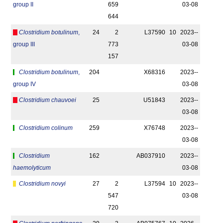
group II
659
03-08
644
Clostridium botulinum
,
24
2
L37590
10
2023-­
group III
773
03-08
157
Clostridium botulinum
,
204
X68316
2023-­
group IV
03-08
Clostridium chauvoei
25
U51843
2023-­
03-08
Clostridium colinum
259
X76748
2023-­
03-08
Clostridium
162
AB037910
2023-­
haemolyticum
03-08
Clostridium novyi
27
2
L37594
10
2023-­
547
03-08
720