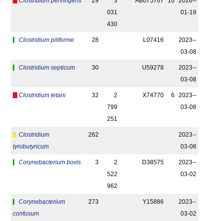
Clostridium perfringens
29
3
AB075767
10
2026-­
031
01-19
430
Clostridium piliforme
28
L07416
2023-­
03-08
Clostridium septicum
30
U59278
2023-­
03-08
Clostridium tetani
32
2
X74770
6
2023-­
799
03-08
251
Clostridium
262
2023-­
tyrobutyricum
03-08
Corynebacterium bovis
3
2
D38575
2023-­
522
03-02
962
Corynebacterium
273
Y15886
2023-­
confusum
03-02