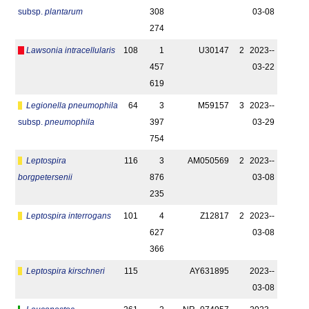
subsp.
plantarum
308
03-08
274
Lawsonia intracellularis
108
1
U30147
2
2023-­
457
03-22
619
Legionella pneumophila
64
3
M59157
3
2023-­
subsp.
pneumophila
397
03-29
754
Leptospira
116
3
AM050569
2
2023-­
borgpetersenii
876
03-08
235
Leptospira interrogans
101
4
Z12817
2
2023-­
627
03-08
366
Leptospira kirschneri
115
AY631895
2023-­
03-08