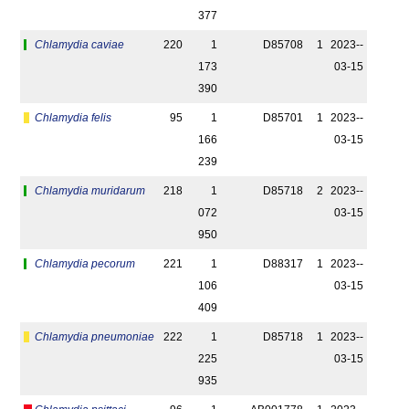
377
Chlamydia caviae
220
1
D85708
1
2023-­
173
03-15
390
Chlamydia felis
95
1
D85701
1
2023-­
166
03-15
239
Chlamydia muridarum
218
1
D85718
2
2023-­
072
03-15
950
Chlamydia pecorum
221
1
D88317
1
2023-­
106
03-15
409
Chlamydia pneumoniae
222
1
D85718
1
2023-­
225
03-15
935