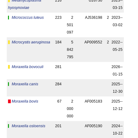
Metamycoplasma
216
U26730
2023-­
hyosynoviae
03-15
Micrococcus luteus
223
2
AJ536198
2
2023-­
501
03-02
097
Microcystis aeruginosa
184
5
AP009552
2
2022-­
842
05-25
795
Moraxella bovoculi
281
2026-­
01-15
Moraxella canis
284
2025-­
12-30
Moraxella bovis
67
2
AF005183
2025-­
000
12-12
000
Moraxella osloensis
201
AF005190
2024-­
10-22