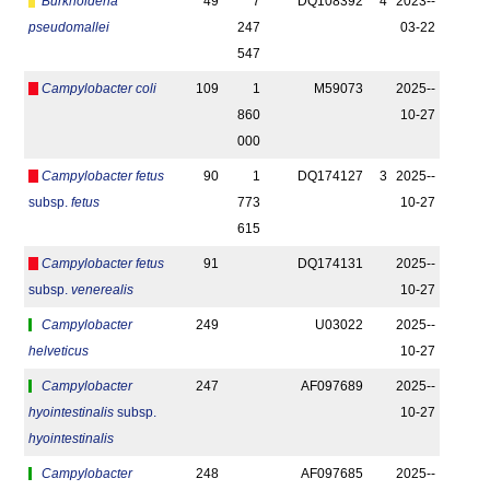
Burkholderia
49
7
DQ108392
4
2023-­
pseudomallei
247
03-22
547
Campylobacter coli
109
1
M59073
2025-­
860
10-27
000
Campylobacter fetus
90
1
DQ174127
3
2025-­
subsp.
fetus
773
10-27
615
Campylobacter fetus
91
DQ174131
2025-­
subsp.
venerealis
10-27
Campylobacter
249
U03022
2025-­
helveticus
10-27
Campylobacter
247
AF097689
2025-­
hyointestinalis
subsp.
10-27
hyointestinalis
Campylobacter
248
AF097685
2025-­