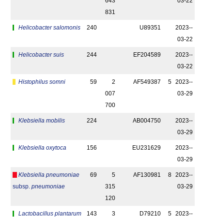
643
03-22
831
Helicobacter salomonis
240
U89351
2023-­
03-22
Helicobacter suis
244
EF204589
2023-­
03-22
Histophilus somni
59
2
AF549387
5
2023-­
007
03-29
700
Klebsiella mobilis
224
AB004750
2023-­
03-29
Klebsiella oxytoca
156
EU231629
2023-­
03-29
Klebsiella pneumoniae
69
5
AF130981
8
2023-­
subsp.
pneumoniae
315
03-29
120
Lactobacillus plantarum
143
3
D79210
5
2023-­