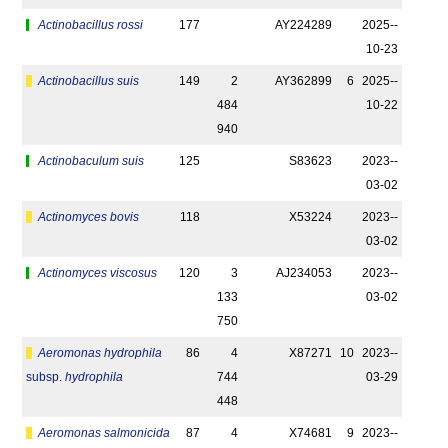
Actinobacillus rossi
177
AY224289
2025-­
10-23
Actinobacillus suis
149
2
AY362899
6
2025-­
484
10-22
940
Actinobaculum suis
125
S83623
2023-­
03-02
Actinomyces bovis
118
X53224
2023-­
03-02
Actinomyces viscosus
120
3
AJ234053
2023-­
133
03-02
750
Aeromonas hydrophila
86
4
X87271
10
2023-­
subsp.
hydrophila
744
03-29
448
Aeromonas salmonicida
87
4
X74681
9
2023-­