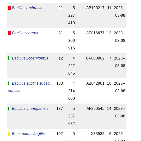
Bacillus anthracis
11
5
AB190217
11
2023-­
227
03-08
419
Bacillus cereus
21
5
AE016877
13
2023-­
300
03-08
915
Bacillus licheniformis
12
4
CP000002
7
2023-­
222
03-08
645
Bacillus subtilis
subsp.
133
4
AB042061
10
2023-­
subtilis
214
03-08
000
Bacillus thuringiensis
187
5
AF290545
14
2023-­
237
03-08
682
Bacteroides fragilis
102
5
X83935
6
2026-­