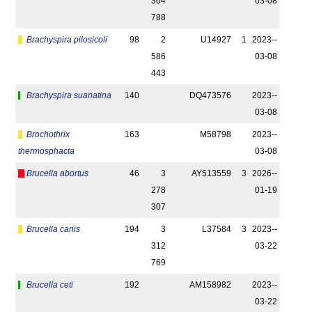
304
03-08
788
Brachyspira pilosicoli
98
2
U14927
1
2023-­
586
03-08
443
Brachyspira suanatina
140
DQ473576
2023-­
03-08
Brochothrix
163
M58798
2023-­
thermosphacta
03-08
Brucella abortus
46
3
AY513559
3
2026-­
278
01-19
307
Brucella canis
194
3
L37584
3
2023-­
312
03-22
769
Brucella ceti
192
AM158982
2023-­
03-22