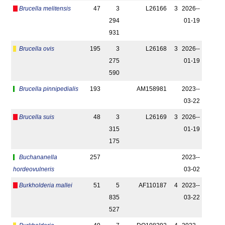
Brucella melitensis
47
3
L26166
3
2026-­
294
01-19
931
Brucella ovis
195
3
L26168
3
2026-­
275
01-19
590
Brucella pinnipedialis
193
AM158981
2023-­
03-22
Brucella suis
48
3
L26169
3
2026-­
315
01-19
175
Buchananella
257
2023-­
hordeovulneris
03-02
Burkholderia mallei
51
5
AF110187
4
2023-­
835
03-22
527