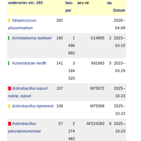
under­arter etc: 285
bas­
acc-nr
op.
par
Datum
Streptococcus
282
2026-­
pluranimalium
04-09
Acholeplasma laidlawii
160
1
U14905
2
2023-­
496
03-15
992
Acinetobacter lwoffii
141
3
X81665
5
2023-­
184
03-29
320
Actinobacillus equuli
107
M75072
2025-­
subsp.
equuli
10-23
Actinobacillus lignieresii
106
M75068
2025-­
10-23
Actinobacillus
57
2
AF224283
9
2025-­
pleuropneumoniae
274
10-23
482