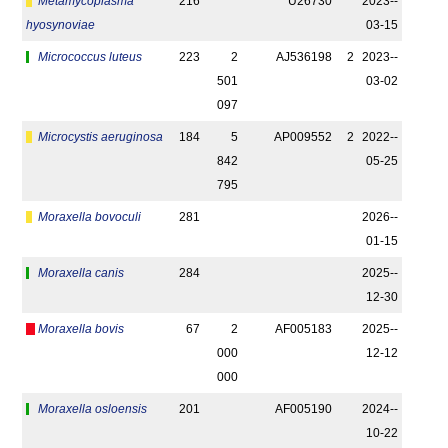
Metamycoplasma
216
U26730
2023-­
hyosynoviae
03-15
Micrococcus luteus
223
2
AJ536198
2
2023-­
501
03-02
097
Microcystis aeruginosa
184
5
AP009552
2
2022-­
842
05-25
795
Moraxella bovoculi
281
2026-­
01-15
Moraxella canis
284
2025-­
12-30
Moraxella bovis
67
2
AF005183
2025-­
000
12-12
000
Moraxella osloensis
201
AF005190
2024-­
10-22