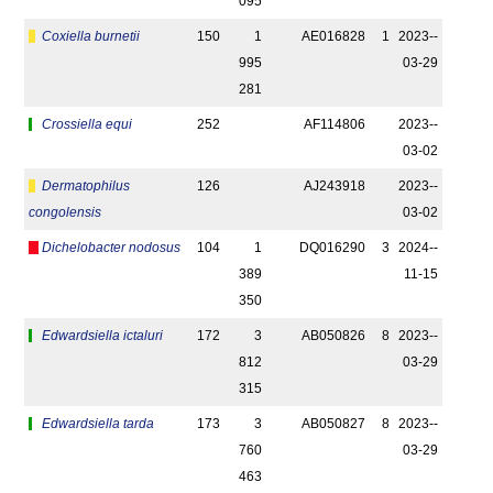
095
Coxiella burnetii
150
1
AE016828
1
2023-­
995
03-29
281
Crossiella equi
252
AF114806
2023-­
03-02
Dermatophilus
126
AJ243918
2023-­
congolensis
03-02
Dichelobacter nodosus
104
1
DQ016290
3
2024-­
389
11-15
350
Edwardsiella ictaluri
172
3
AB050826
8
2023-­
812
03-29
315
Edwardsiella tarda
173
3
AB050827
8
2023-­
760
03-29
463