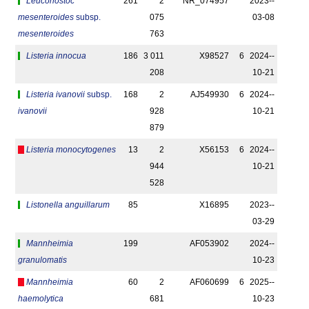
Leuconostoc
261
2
NR_074957
2023-­
mesenteroides
subsp.
075
03-08
mesenteroides
763
Listeria innocua
186
3 011
X98527
6
2024-­
208
10-21
Listeria ivanovii
subsp.
168
2
AJ549930
6
2024-­
ivanovii
928
10-21
879
Listeria monocytogenes
13
2
X56153
6
2024-­
944
10-21
528
Listonella anguillarum
85
X16895
2023-­
03-29
Mannheimia
199
AF053902
2024-­
granulomatis
10-23
Mannheimia
60
2
AF060699
6
2025-­
haemolytica
681
10-23