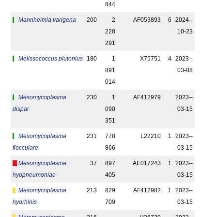
844
Mannheimia varigena
200
2
AF053893
6
2024-­
228
10-23
291
Melissococcus plutonius
180
1
X75751
4
2023-­
891
03-08
014
Mesomycoplasma
230
1
AF412979
2023-­
dispar
090
03-15
351
Mesomycoplasma
231
778
L22210
1
2023-­
flocculare
866
03-15
Mesomycoplasma
37
897
AE017243
1
2023-­
hyopneumoniae
405
03-15
Mesomycoplasma
213
829
AF412982
1
2023-­
hyorhinis
709
03-15