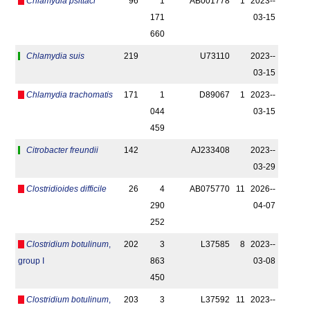
Chlamydia psittaci
96
1
AB001778
1
2023-­
171
03-15
660
Chlamydia suis
219
U73110
2023-­
03-15
Chlamydia trachomatis
171
1
D89067
1
2023-­
044
03-15
459
Citrobacter freundii
142
AJ233408
2023-­
03-29
Clostridioides difficile
26
4
AB075770
11
2026-­
290
04-07
252
Clostridium botulinum
,
202
3
L37585
8
2023-­
group I
863
03-08
450
Clostridium botulinum
,
203
3
L37592
11
2023-­