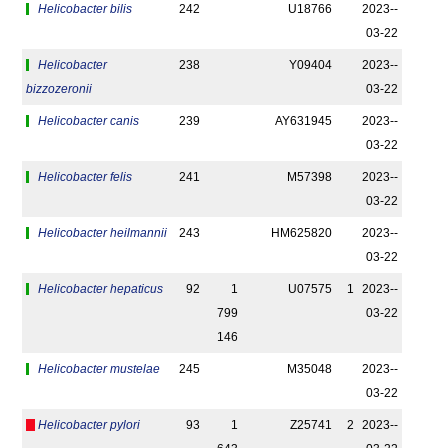
Helicobacter bilis
242
U18766
2023-­
03-22
Helicobacter
238
Y09404
2023-­
bizzozeronii
03-22
Helicobacter canis
239
AY631945
2023-­
03-22
Helicobacter felis
241
M57398
2023-­
03-22
Helicobacter heilmannii
243
HM625820
2023-­
03-22
Helicobacter hepaticus
92
1
U07575
1
2023-­
799
03-22
146
Helicobacter mustelae
245
M35048
2023-­
03-22
Helicobacter pylori
93
1
Z25741
2
2023-­