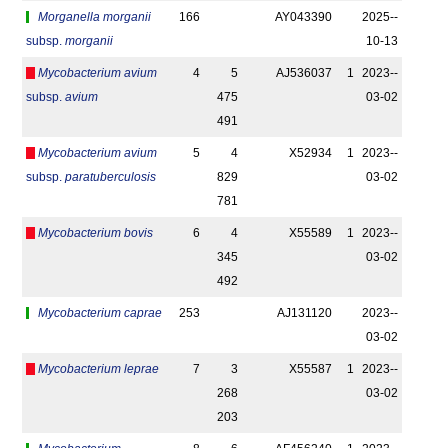
Morganella morganii
166
AY043390
2025-­
subsp.
morganii
10-13
Mycobacterium avium
4
5
AJ536037
1
2023-­
subsp.
avium
475
03-02
491
Mycobacterium avium
5
4
X52934
1
2023-­
subsp.
paratuberculosis
829
03-02
781
Mycobacterium bovis
6
4
X55589
1
2023-­
345
03-02
492
Mycobacterium caprae
253
AJ131120
2023-­
03-02
Mycobacterium leprae
7
3
X55587
1
2023-­
268
03-02
203