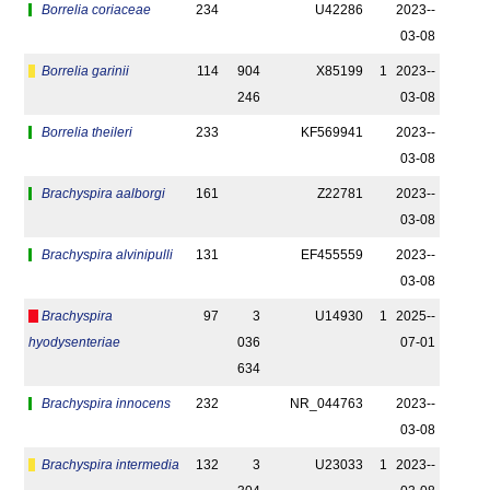
Borrelia coriaceae
234
U42286
2023-­
03-08
Borrelia garinii
114
904
X85199
1
2023-­
246
03-08
Borrelia theileri
233
KF569941
2023-­
03-08
Brachyspira aalborgi
161
Z22781
2023-­
03-08
Brachyspira alvinipulli
131
EF455559
2023-­
03-08
Brachyspira
97
3
U14930
1
2025-­
hyodysenteriae
036
07-01
634
Brachyspira innocens
232
NR_044763
2023-­
03-08
Brachyspira intermedia
132
3
U23033
1
2023-­