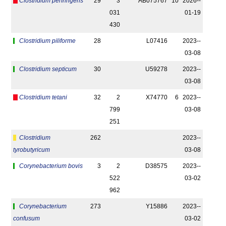
Clostridium perfringens
29
3
AB075767
10
2026-­
031
01-19
430
Clostridium piliforme
28
L07416
2023-­
03-08
Clostridium septicum
30
U59278
2023-­
03-08
Clostridium tetani
32
2
X74770
6
2023-­
799
03-08
251
Clostridium
262
2023-­
tyrobutyricum
03-08
Corynebacterium bovis
3
2
D38575
2023-­
522
03-02
962
Corynebacterium
273
Y15886
2023-­
confusum
03-02