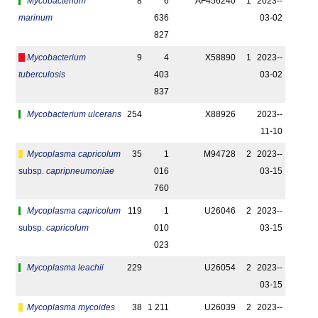
Mycobacterium
8
6
AF456240
1
2023-­
marinum
636
03-02
827
Mycobacterium
9
4
X58890
1
2023-­
tuberculosis
403
03-02
837
Mycobacterium ulcerans
254
X88926
2023-­
11-10
Mycoplasma capricolum
35
1
M94728
2
2023-­
subsp.
capripneumoniae
016
03-15
760
Mycoplasma capricolum
119
1
U26046
2
2023-­
subsp.
capricolum
010
03-15
023
Mycoplasma leachii
229
U26054
2
2023-­
03-15
Mycoplasma mycoides
38
1 211
U26039
2
2023-­