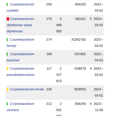
Corynebacterium
256
X84252
2023-­
cystitidis
03-02
Corynebacterium
170
2
X81911
5
2023-­
diphtheriae
subsp.
488
03-02
diphtheriae
000
Corynebacterium
274
AJ292762
2023-­
freneyi
03-02
Corynebacterium
169
D37802
2023-­
kutscheri
03-02
Corynebacterium
117
2
D38579
4
2023-­
pseudotuberculosis
337
03-02
913
Corynebacterium renale
105
M29553
2023-­
03-02
Corynebacterium
212
2
X84256
4
2023-­
ulcerans
502
11-06