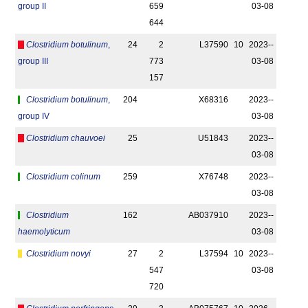
group II
659
03-08
644
Clostridium botulinum
,
24
2
L37590
10
2023-­
group III
773
03-08
157
Clostridium botulinum
,
204
X68316
2023-­
group IV
03-08
Clostridium chauvoei
25
U51843
2023-­
03-08
Clostridium colinum
259
X76748
2023-­
03-08
Clostridium
162
AB037910
2023-­
haemolyticum
03-08
Clostridium novyi
27
2
L37594
10
2023-­
547
03-08
720