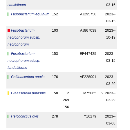
canifelinum
03-15
Fusobacterium equinum
152
AJ295750
2023-­
03-15
Fusobacterium
103
AJ867039
2023-­
necrophorum
subsp.
10-19
necrophorum
Fusobacterium
153
EF447425
2023-­
necrophorum
subsp.
03-15
funduliforme
Gallibacterium anatis
176
AF228001
2023-­
03-29
Glaesserella parasuis
58
2
M75065
6
2023-­
269
03-29
156
Helcococcus ovis
278
Y16279
2023-­
03-08