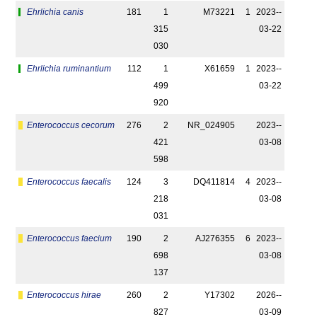
Ehrlichia canis
181
1
M73221
1
2023-­
315
03-22
030
Ehrlichia ruminantium
112
1
X61659
1
2023-­
499
03-22
920
Enterococcus cecorum
276
2
NR_024905
2023-­
421
03-08
598
Enterococcus faecalis
124
3
DQ411814
4
2023-­
218
03-08
031
Enterococcus faecium
190
2
AJ276355
6
2023-­
698
03-08
137
Enterococcus hirae
260
2
Y17302
2026-­
827
03-09