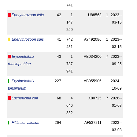
741
Eperythrozoon felis
42
1
U88563
1
2023-­
147
03-15
259
Eperythrozoon suis
41
742
AY492086
1
2023-­
431
03-15
Erysipelothrix
43
1
AB034200
7
2023-­
rhusiopathiae
787
09-25
941
Erysipelothrix
227
AB055906
2024-­
tonsillarum
10-09
Escherichia coli
68
4
X80725
7
2026-­
646
01-08
332
Filifactor villosus
264
AF537211
2023-­
03-08