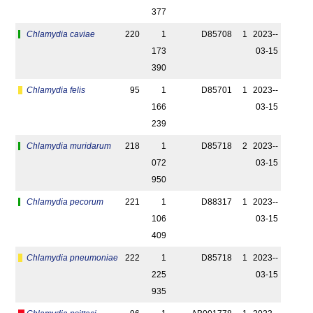
377
Chlamydia caviae
220
1
D85708
1
2023-­
173
03-15
390
Chlamydia felis
95
1
D85701
1
2023-­
166
03-15
239
Chlamydia muridarum
218
1
D85718
2
2023-­
072
03-15
950
Chlamydia pecorum
221
1
D88317
1
2023-­
106
03-15
409
Chlamydia pneumoniae
222
1
D85718
1
2023-­
225
03-15
935