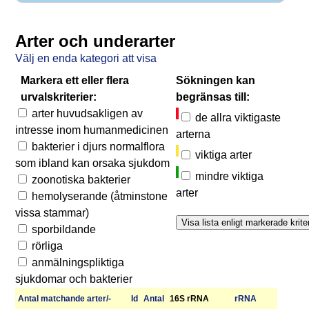
Arter och underarter
Välj en enda kategori att visa
Markera ett eller flera
Sökningen kan
urvalskriterier:
begränsas till:
arter huvudsakligen av
de allra viktigaste
intresse inom humanmedicinen
arterna
bakterier i djurs normalflora
viktiga arter
som ibland kan orsaka sjukdom
mindre viktiga
zoonotiska bakterier
arter
hemolyserande (åtminstone
vissa stammar)
sporbildande
rörliga
anmälningspliktiga
sjukdomar och bakterier
Antal matchan­de arter/­
Id
Antal
16S rRNA
r­RNA