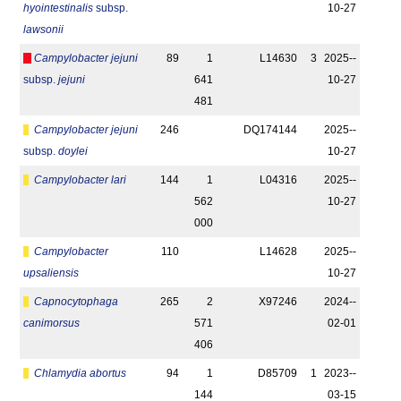
hyointestinalis
subsp.
10-27
lawsonii
Campylobacter jejuni
89
1
L14630
3
2025-­
subsp.
jejuni
641
10-27
481
Campylobacter jejuni
246
DQ174144
2025-­
subsp.
doylei
10-27
Campylobacter lari
144
1
L04316
2025-­
562
10-27
000
Campylobacter
110
L14628
2025-­
upsaliensis
10-27
Capnocytophaga
265
2
X97246
2024-­
canimorsus
571
02-01
406
Chlamydia abortus
94
1
D85709
1
2023-­
144
03-15