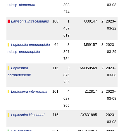
subsp.
plantarum
308
03-08
274
Lawsonia intracellularis
108
1
U30147
2
2023-­
457
03-22
619
Legionella pneumophila
64
3
M59157
3
2023-­
subsp.
pneumophila
397
03-29
754
Leptospira
116
3
AM050569
2
2023-­
borgpetersenii
876
03-08
235
Leptospira interrogans
101
4
Z12817
2
2023-­
627
03-08
366
Leptospira kirschneri
115
AY631895
2023-­
03-08