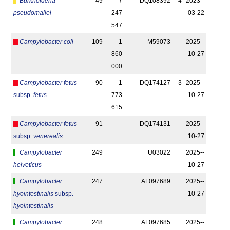
Burkholderia
49
7
DQ108392
4
2023-­
pseudomallei
247
03-22
547
Campylobacter coli
109
1
M59073
2025-­
860
10-27
000
Campylobacter fetus
90
1
DQ174127
3
2025-­
subsp.
fetus
773
10-27
615
Campylobacter fetus
91
DQ174131
2025-­
subsp.
venerealis
10-27
Campylobacter
249
U03022
2025-­
helveticus
10-27
Campylobacter
247
AF097689
2025-­
hyointestinalis
subsp.
10-27
hyointestinalis
Campylobacter
248
AF097685
2025-­