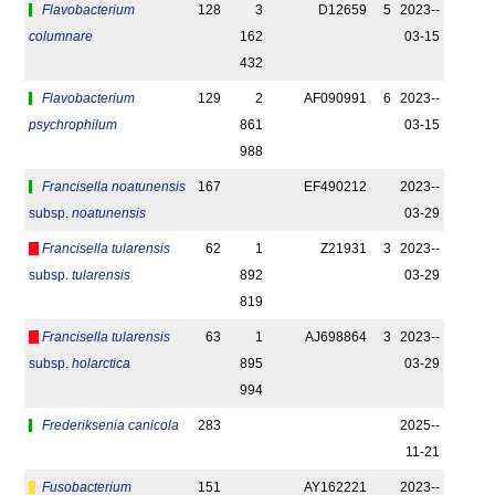
Flavobacterium
128
3
D12659
5
2023-­
columnare
162
03-15
432
Flavobacterium
129
2
AF090991
6
2023-­
psychrophilum
861
03-15
988
Francisella noatunensis
167
EF490212
2023-­
subsp.
noatunensis
03-29
Francisella tularensis
62
1
Z21931
3
2023-­
subsp.
tularensis
892
03-29
819
Francisella tularensis
63
1
AJ698864
3
2023-­
subsp.
holarctica
895
03-29
994
Frederiksenia canicola
283
2025-­
11-21
Fusobacterium
151
AY162221
2023-­