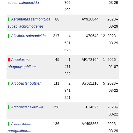
subsp.
salmonicida
702
03-29
402
Aeromonas salmonicida
88
AY910844
2023-­
subsp.
achromogenes
03-29
Aliivibrio salmonicida
217
4
X70643
12
2023-­
531
03-29
626
Anaplasma
45
1
AF172164
1
2026-­
phagocytophilum
471
01-07
282
Arcobacter butzleri
111
2
AY621116
5
2023-­
341
03-22
251
Arcobacter skirrowii
250
L14625
2023-­
03-22
Avibacterium
136
AY498868
2023-­
paragallinarum
03-29