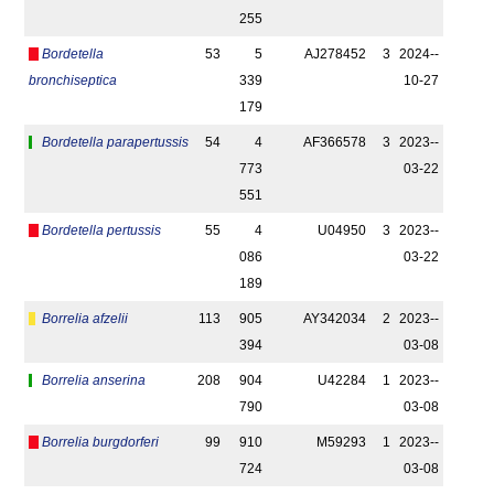
255
Bordetella
53
5
AJ278452
3
2024-­
bronchiseptica
339
10-27
179
Bordetella parapertussis
54
4
AF366578
3
2023-­
773
03-22
551
Bordetella pertussis
55
4
U04950
3
2023-­
086
03-22
189
Borrelia afzelii
113
905
AY342034
2
2023-­
394
03-08
Borrelia anserina
208
904
U42284
1
2023-­
790
03-08
Borrelia burgdorferi
99
910
M59293
1
2023-­
724
03-08