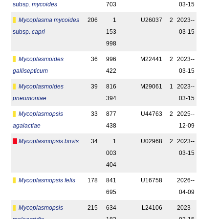
subsp.
mycoides
703
03-15
Mycoplasma mycoides
206
1
U26037
2
2023-­
subsp.
capri
153
03-15
998
Mycoplasmoides
36
996
M22441
2
2023-­
gallisepticum
422
03-15
Mycoplasmoides
39
816
M29061
1
2023-­
pneumoniae
394
03-15
Mycoplasmopsis
33
877
U44763
2
2025-­
agalactiae
438
12-09
Mycoplasmopsis bovis
34
1
U02968
2
2023-­
003
03-15
404
Mycoplasmopsis felis
178
841
U16758
2026-­
695
04-09
Mycoplasmopsis
215
634
L24106
2023-­