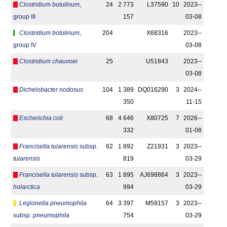
Clostridium botulinum
,
24
2 773
L37590
10
2023-­
group III
157
03-08
Clostridium botulinum
,
204
X68316
2023-­
group IV
03-08
Clostridium chauvoei
25
U51843
2023-­
03-08
Dichelobacter nodosus
104
1 389
DQ016290
3
2024-­
350
11-15
Escherichia coli
68
4 646
X80725
7
2026-­
332
01-08
Francisella tularensis
subsp.
62
1 892
Z21931
3
2023-­
tularensis
819
03-29
Francisella tularensis
subsp.
63
1 895
AJ698864
3
2023-­
holarctica
994
03-29
Legionella pneumophila
64
3 397
M59157
3
2023-­
subsp.
pneumophila
754
03-29