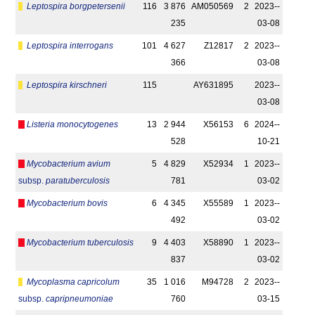
Leptospira borgpetersenii
116
3 876
AM050569
2
2023-­
235
03-08
Leptospira interrogans
101
4 627
Z12817
2
2023-­
366
03-08
Leptospira kirschneri
115
AY631895
2023-­
03-08
Listeria monocytogenes
13
2 944
X56153
6
2024-­
528
10-21
Mycobacterium avium
5
4 829
X52934
1
2023-­
subsp.
paratuberculosis
781
03-02
Mycobacterium bovis
6
4 345
X55589
1
2023-­
492
03-02
Mycobacterium tuberculosis
9
4 403
X58890
1
2023-­
837
03-02
Mycoplasma capricolum
35
1 016
M94728
2
2023-­
subsp.
capripneumoniae
760
03-15