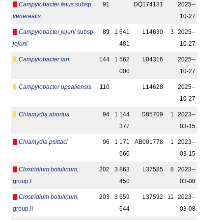
Campylobacter fetus
subsp.
91
DQ174131
2025-­
venerealis
10-27
Campylobacter jejuni
subsp.
89
1 641
L14630
3
2025-­
jejuni
481
10-27
Campylobacter lari
144
1 562
L04316
2025-­
000
10-27
Campylobacter upsaliensis
110
L14628
2025-­
10-27
Chlamydia abortus
94
1 144
D85709
1
2023-­
377
03-15
Chlamydia psittaci
96
1 171
AB001778
1
2023-­
660
03-15
Clostridium botulinum
,
202
3 863
L37585
8
2023-­
group I
450
03-08
Clostridium botulinum
,
203
3 659
L37592
11
2023-­
group II
644
03-08