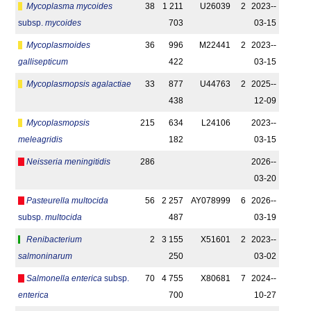
Mycoplasma mycoides
38
1 211
U26039
2
2023-­
subsp.
mycoides
703
03-15
Mycoplasmoides
36
996
M22441
2
2023-­
gallisepticum
422
03-15
Mycoplasmopsis agalactiae
33
877
U44763
2
2025-­
438
12-09
Mycoplasmopsis
215
634
L24106
2023-­
meleagridis
182
03-15
Neisseria meningitidis
286
2026-­
03-20
Pasteurella multocida
56
2 257
AY078999
6
2026-­
subsp.
multocida
487
03-19
Renibacterium
2
3 155
X51601
2
2023-­
salmoninarum
250
03-02
Salmonella enterica
subsp.
70
4 755
X80681
7
2024-­
enterica
700
10-27