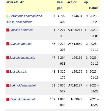
arter etc: 47
bas­
acc-nr
op.
par
Datum
Aeromonas salmonicida
87
4 702
X74681
9
2023-­
subsp.
salmonicida
402
03-29
Bacillus anthracis
11
5 227
AB190217
11
2023-­
419
03-08
Brucella abortus
46
3 278
AY513559
3
2026-­
307
01-19
Brucella melitensis
47
3 294
L26166
3
2026-­
931
01-19
Brucella suis
48
3 315
L26169
3
2026-­
175
01-19
Burkholderia mallei
51
5 835
AF110187
4
2023-­
527
03-22
Campylobacter coli
109
1 860
M59073
2025-­
000
10-27