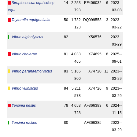
Streptococcus equi
subsp.
14
2 253
EF406032
6
2023-­
equi
793
03-08
Taylorella equigenitalis
50
1 732
DQ099553
3
2023-­
123
03-22
Vibrio alginolyticus
82
X56576
2023-­
03-29
Vibrio cholerae
81
4 033
X74695
8
2025-­
465
09-01
Vibrio parahaemolyticus
83
5 165
X74720
11
2023-­
800
03-29
Vibrio vulnificus
84
5 211
X74726
9
2023-­
578
03-29
Yersinia pestis
78
4 653
AF366383
6
2024-­
728
11-15
Yersinia ruckeri
80
AF366385
2023-­
03-29