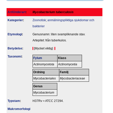
Art/Underart
:
Mycobacterium tuberculosis
Kategorier
:
Zoonotisk
;
anmälningspliktiga sjukdomar och
bakterier
Etymologi
:
Genusnamn: liten svampliknande stav.
Artepitet: från tuberkulos.
Betydelse
:
[Mycket viktig]
Taxonomi
:
Fylum
Klass
Actinomycetota
Actinomycetia
Ordning
Familj
Mycobacteriales
Mycobacteriaceae
Genus
Mycobacterium
Typstam
:
H37Rv = ATCC 27294.
Makromorfologi