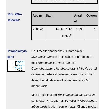
16S rRNA-
Acc-nr
Stam
Antal
Operon
sekvens
:
nt
X58890
NCTC 7416
1 536
1
T
H37Rv
Taxonomi/fylo­
Ca. 175 arter har beskrivits inom släktet
geni
:
Mycobacterium
och detta släkte är närbesläktat
med
Rhodococcus, Nocardia
och
Corynebacterium
.
M. tuberculosis, M. bovis
och
M.
caprae
är närbesläktade med varandra och har
ibland betraktats som olika underarter av
M.
tuberculosis
.
Man brukar tala om
Mycobacterium tuberculosis
-
komplexet (MTC eller MTBC) eller
Mycobacterium
tuberculosis
-kladen, som omfattar följande mycket