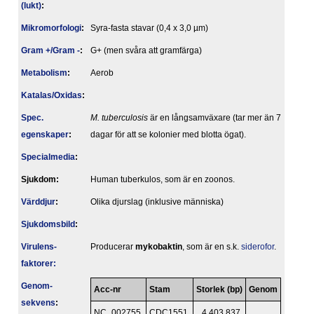
(lukt)
:
Mikromorfologi
:
Syra-fasta stavar (0,4 x 3,0 µm)
Gram +/Gram -
:
G+ (men svåra att gramfärga)
Metabolism
:
Aerob
Katalas/Oxidas
:
Spec.
M. tuberculosis
är en långsamväxare (tar mer än 7
egenskaper
:
dagar för att se kolonier med blotta ögat).
Specialmedia
:
Sjukdom:
Human tuberkulos, som är en zoonos.
Värddjur
:
Olika djurslag (inklusive människa)
Sjukdomsbild
:
Virulens­
Producerar
mykobaktin
, som är en s.k.
siderofor
.
faktorer:
Genom­
Acc-nr
Stam
Storlek (bp)
Genom
sekvens
:
NC_002755
CDC1551
4 403 837