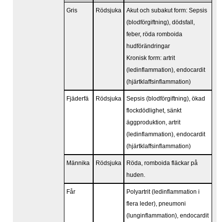
Gris
Rödsjuka
Akut och subakut form: Sepsis
(blodförgiftning), dödsfall,
feber, röda romboida
hudförändringar
Kronisk form: artrit
(ledinflammation), endocardit
(hjärtklaffsinflammation)
Fjäderfä
Rödsjuka
Sepsis (blodförgiftning), ökad
flockdödlighet, sänkt
äggproduktion, artrit
(ledinflammation), endocardit
(hjärtklaffsinflammation)
Männika
Rödsjuka
Röda, romboida fläckar på
huden.
Får
Polyartrit (ledinflammation i
flera leder), pneumoni
(lunginflammation), endocardit