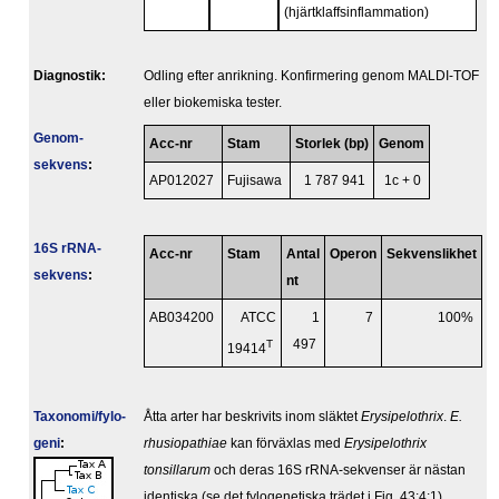
(hjärtklaffsinflammation)
Diagnostik:
Odling efter anrikning. Konfirmering genom MALDI-TOF
eller biokemiska tester.
Genom­
Acc-nr
Stam
Storlek (bp)
Genom
sekvens
:
AP012027
Fujisawa
1 787 941
1c + 0
16S rRNA-
Acc-nr
Stam
Antal
Operon
Sekvenslikhet
sekvens
:
nt
AB034200
ATCC
1
7
100%
T
497
19414
Taxonomi/fylo­
Åtta arter har beskrivits inom släktet
Erysipelothrix
.
E.
geni
:
rhusiopathiae
kan förväxlas med
Erysipelothrix
tonsillarum
och deras 16S rRNA-sekvenser är nästan
identiska (se det fylogenetiska trädet i Fig. 43:4:1).