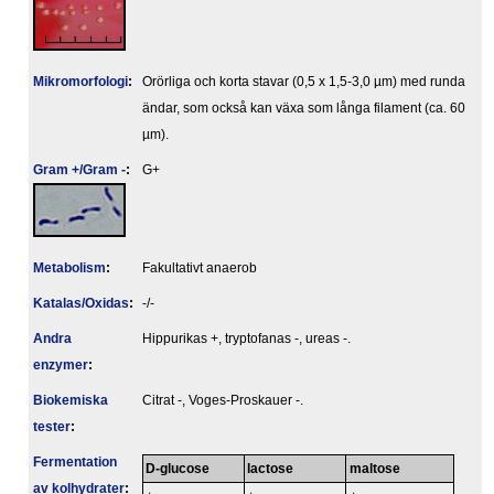
Mikromorfologi
:
Orörliga och korta stavar (0,5 x 1,5-3,0 µm) med runda
ändar, som också kan växa som långa filament (ca. 60
µm).
Gram +/Gram -
:
G+
Metabolism
:
Fakultativt anaerob
Katalas/Oxidas
:
-/-
Andra
Hippurikas +, tryptofanas -, ureas -.
enzymer
:
Biokemiska
Citrat -, Voges-Proskauer -.
tester
:
Fermentation
D-glucose
lactose
maltose
av kolhydrater
: