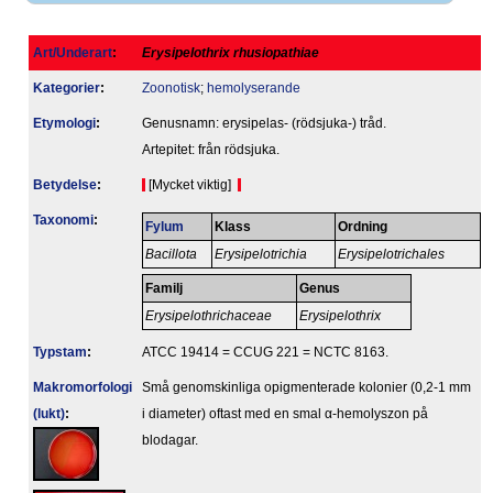
Art/Underart
:
Erysipelothrix rhusiopathiae
Kategorier
:
Zoonotisk
;
hemolyserande
Etymologi
:
Genusnamn: erysipelas- (rödsjuka-) tråd.
Artepitet: från rödsjuka.
Betydelse
:
[Mycket viktig]
Taxonomi
:
Fylum
Klass
Ordning
Bacillota
Erysipelotrichia
Erysipelotrichales
Familj
Genus
Erysipelothrichaceae
Erysipelothrix
Typstam
:
ATCC 19414 = CCUG 221 = NCTC 8163.
Makromorfologi
Små genomskinliga opigmenterade kolonier (0,2-1 mm
(lukt)
:
i diameter) oftast med en smal α-hemolyszon på
blodagar.