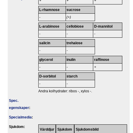
+
+
+
L-rhamnose
sucrose
-
(+)
L-arabinose
cellobiose
D-mannitol
-
-
-
salicin
trehalose
-
-
glycerol
inulin
raffinose
-
-
+
D-sorbitol
starch
-
-
Andra kolhydrater: ribos -, xylos -.
Spec.
egenskaper
:
Specialmedia
:
Sjukdom:
Värddjur
Sjukdom
Sjukdomsbild