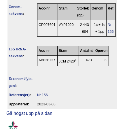
Genom­
Acc-nr
Stam
Storlek
Genom
Ref.
sekvens
:
(bp)
CP007601
AYP1020
2 443
1c + 1c
Nr
604
+ 1pp
156
16S rRNA-
Acc-nr
Stam
Antal nt
Operon
sekvens
:
AB626127
T
1473
6
JCM 2420
Taxonomi/fylo­
geni
:
Referens(er)
:
Nr 156
Upp­da­te­rad:
2023-03-08
Gå högst upp på sidan