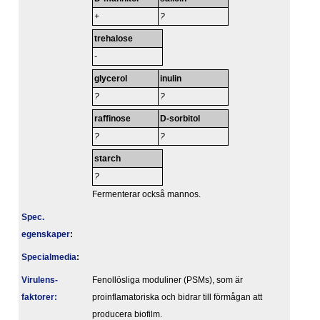
+
?
trehalose
-
glycerol
inulin
?
?
raffinose
D-sorbitol
?
?
starch
?
Fermenterar också mannos.
Spec.
egenskaper
:
Specialmedia
:
Virulens­
Fenollösliga moduliner (PSMs), som är
faktorer:
proinflamatoriska och bidrar till förmågan att
producera biofilm.