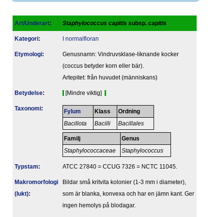
Art/Underart
:
Staphylococcus capitis
subsp.
capitis
Kategori
:
I normalfloran
Etymologi
:
Genusnamn: Vindruvsklase-liknande kocker
(coccus betyder korn eller bär).
Artepitet: från huvudet (människans)
Betydelse
:
[Mindre viktig]
Taxonomi
:
Fylum
Klass
Ordning
Bacillota
Bacilli
Bacillales
Familj
Genus
Staphylococcaceae
Staphylococcus
Typstam
:
ATCC 27840 = CCUG 7326 = NCTC 11045.
Makromorfologi
Bildar små kritvita kolonier (1-3 mm i diameter),
(lukt)
:
som är blanka, konvexa och har en jämn kant. Ger
ingen hemolys på blodagar.