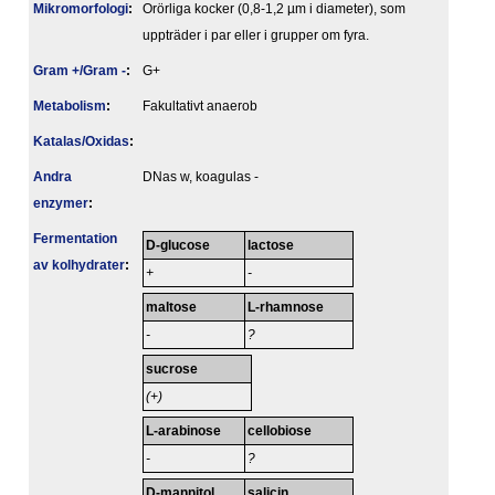
Mikromorfologi
:
Orörliga kocker (0,8-1,2 µm i diameter), som
uppträder i par eller i grupper om fyra.
Gram +/Gram -
:
G+
Metabolism
:
Fakultativt anaerob
Katalas/Oxidas
:
Andra
DNas w, koagulas -
enzymer
:
Fermentation
D-glucose
lactose
av kolhydrater
:
+
-
maltose
L-rhamnose
-
?
sucrose
(+)
L-arabinose
cellobiose
-
?
D-mannitol
salicin