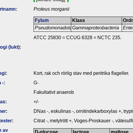
artnamn
:
Proteus morganii
Fylum
Klass
Ord
Pseudomonadota
Gammaproteobacteria
Ente
ATCC 25830 = CCUG 6328 = NCTC 235.
gi (lukt)
:
ogi
:
Kort, rak och rörlig stav med peritrika flageller.
 -
:
G-
Fakultativt anaerob
das
:
+/-
mer
:
DNas -, eskulinas -, ornitindekarboxylas +, tryp
ester
:
Citrat -, metylrött +, Voges-Proskauer -, vätesulfi
n av
D-glucose
lactose
maltose