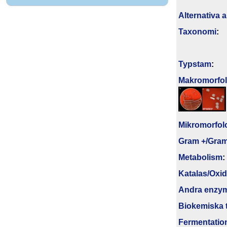
Alternativa 
Taxonomi
:
Typstam
:
Makromorfolo
Mikromorfol
Gram +/Gram
Metabolism
:
Katalas/Oxi
Andra enzy
Biokemiska t
Fermentatio