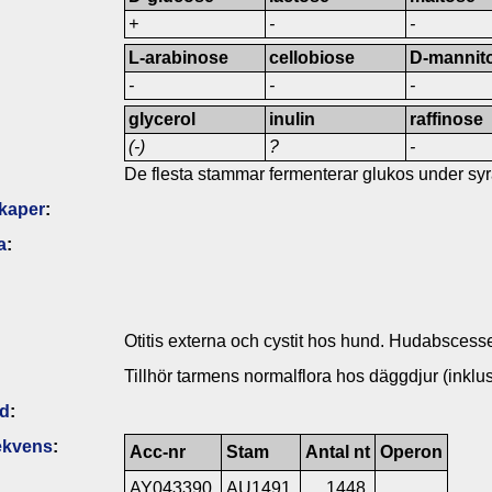
+
-
-
L-arabinose
cellobiose
D-mannito
-
-
-
glycerol
inulin
raffinose
(-)
?
-
De flesta stammar fermenterar glukos under sy
kaper
:
a
:
Otitis externa och cystit hos hund. Hudabscesse
Tillhör tarmens normalflora hos däggdjur (inklus
ld
:
ekvens
:
Acc-nr
Stam
Antal nt
Operon
AY043390
AU1491
1448