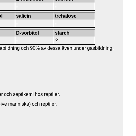
-
-
l
salicin
trehalose
-
-
D-sorbitol
starch
-
?
rabildning och 90% av dessa även under gasbildning.
r och septikemi hos reptiler.
ive människa) och reptiler.