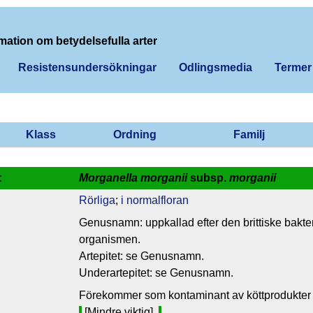
mation om betydelsefulla arter
Resistensundersökningar
Odlingsmedia
Termer
Klass
Ordning
Familj
:
Morganella morganii
subsp.
morganii
Rörliga
;
i normalfloran
Genusnamn: uppkallad efter den brittiske bakte
organismen.
Artepitet: se Genusnamn.
Underartepitet: se Genusnamn.
Förekommer som kontaminant av köttprodukter 
[Mindre viktig]