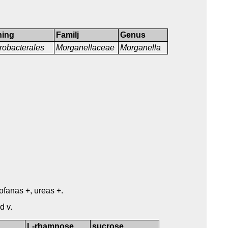
ning
Familj
Genus
robacterales
Morganellaceae
Morganella
tofanas +, ureas +.
d v.
L-rhamnose
sucrose