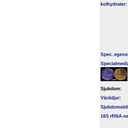
kolhydrater
:
Spec. egens
Specialmedi
Sjukdom:
Värddjur
:
Sjukdomsbi
16S rRNA-s