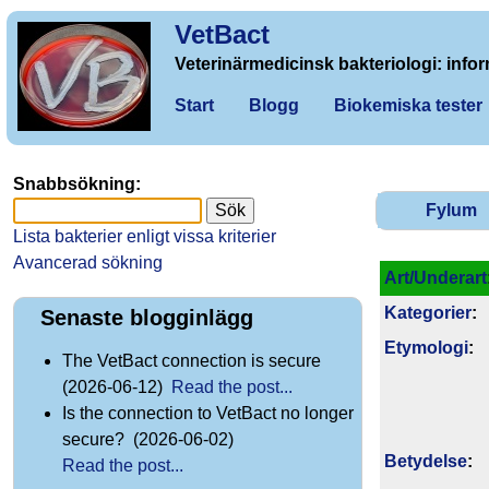
VetBact
Veterinärmedicinsk bakteriologi: infor
Start
Blogg
Biokemiska tester
Snabbsökning:
Fylum
Lista bakterier enligt vissa kriterier
Avancerad sökning
Art/Underart
Kategorier
:
Senaste blogginlägg
Etymologi
:
The VetBact connection is secure
(2026-06-12)
Read the post...
Is the connection to VetBact no longer
secure? (2026-06-02)
Betydelse
:
Read the post...