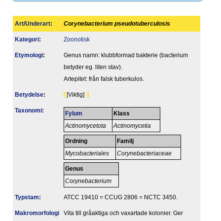
Art/Underart
:
Corynebacterium pseudotuberculosis
Kategori
:
Zoonotisk
Etymologi
:
Genus namn: klubbformad bakterie (bacterium
betyder eg. liten stav).
Artepitet: från falsk tuberkulos.
Betydelse
:
[Viktig]
Taxonomi
:
Fylum
Klass
Actinomycetota
Actinomycetia
Ordning
Familj
Mycobacteriales
Corynebacteriaceae
Genus
Corynebacterium
Typstam
:
ATCC 19410 = CCUG 2806 = NCTC 3450.
Makromorfologi
Vita till gråaktiga och vaxartade kolonier. Ger