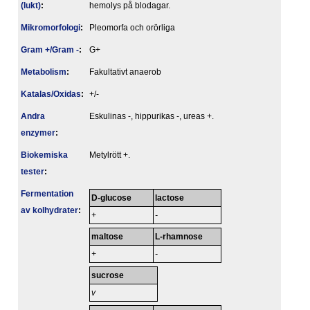
(lukt)
:
hemolys på blodagar.
Mikromorfologi
:
Pleomorfa och orörliga
Gram +/Gram -
:
G+
Metabolism
:
Fakultativt anaerob
Katalas/Oxidas
:
+/-
Andra
Eskulinas -, hippurikas -, ureas +.
enzymer
:
Biokemiska
Metylrött +.
tester
:
Fermentation
D-glucose
lactose
av kolhydrater
:
+
-
maltose
L-rhamnose
+
-
sucrose
v