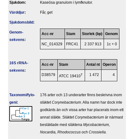
Sjukdom:
Kaseösa granulom i lymfknutor.
Värddjur
:
Får, get
Sjukdomsbild
:
Genom­
Acc-nr
Stam
Storlek (bp)
Genom
sekvens
:
NC_014329
FRC41
2 337 913
1c + 0
16S rRNA-
Acc-nr
Stam
Antal nt
Operon
sekvens
:
D38579
T
1 472
4
ATCC 19410
Taxonomi/fylo­
176 arter och 13 underarter finns beskrivna inom
geni
:
släktet
Corynebacterium
. Alla namn har dock inte
godkänts än och vissa arter har placerats inom ett
annat släkte. Släktet
Corynebacterium
är närmast
besläktade med släktena
Mycobacterium,
Nocardia,
Rhodococcus
och
Crossiella
.