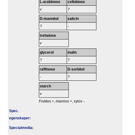
L-arabinose
cellobiose
v
?
D-mannitol
salicin
?
-
trehalose
v
glycerol
inulin
?
?
raffinose
D-sorbitol
-
?
starch
v
Fruktos +, mannos +, xylos -.
Spec.
egenskaper
:
Specialmedia
: