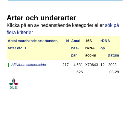
Arter och underarter
Klicka på en av nedanstående kategorier eller
sök på
flera kriterier
Antal matchan­de arter/­under­
Id
Antal
16S
r­RNA
arter etc: 1
bas­
rRNA
op.
par
acc-nr
Datum
Aliivibrio salmonicida
217
4 531
X70643
12
2023-­
626
03-29