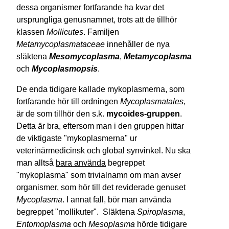
dessa organismer fortfarande ha kvar det
ursprungliga genusnamnet, trots att de tillhör
klassen
Mollicutes
. Familjen
Metamycoplasmataceae
innehåller de nya
släktena
Mesomycoplasma
,
Metamycoplasma
och
Myco­plasmop­sis
.
De enda tidigare kallade mykoplasmerna, som
fortfarande hör till ordningen
Mycoplasmatales
,
är de som tillhör den s.k.
mycoides-gruppen
.
Detta är bra, eftersom man i den gruppen hittar
de viktigaste "mykoplasmerna" ur
veterinärmedicinsk och global synvinkel. Nu ska
man alltså
bara använda
begreppet
"mykoplasma" som trivialnamn om man avser
organismer, som hör till det reviderade genuset
Mycoplasma
. I annat fall, bör man använda
begreppet "mollikuter". Släktena
Spiroplasma
,
Entomoplasma
och
Mesoplasma
hörde tidigare