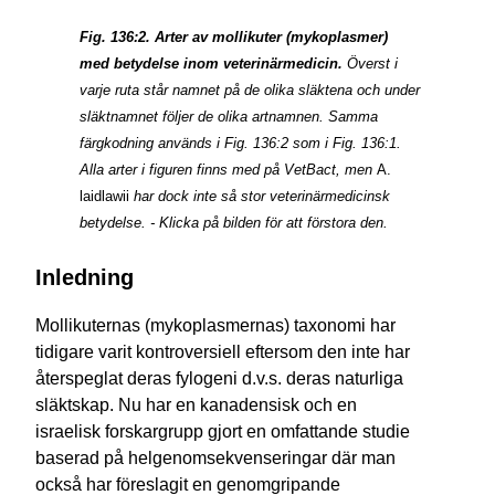
Fig. 136:2. Arter av mollikuter (mykoplasmer)
med betydelse inom veterinärmedicin.
Överst i
varje ruta står namnet på de olika släktena och under
släktnamnet följer de olika artnamnen. Samma
färgkodning används i Fig. 136:2 som i Fig. 136:1.
Alla arter i figuren finns med på VetBact, men
A.
laidlawii
har dock inte så stor veterinär­medicinsk
betydelse. - Klicka på bilden för att förstora den.
Inledning
Mollikuternas (mykoplasmernas) taxonomi har
tidigare varit kontro­versiell eftersom den inte har
återspeglat deras fylogeni d.v.s. deras naturliga
släktskap. Nu har en kanadensisk och en
israelisk forskargrupp gjort en omfattande studie
baserad på helgenomsek­venseringar där man
också har föreslagit en genomgripande