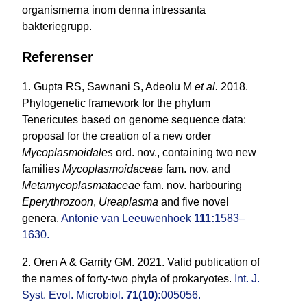
organismerna inom denna intressanta
bakteriegrupp.
Referenser
1. Gupta RS, Sawnani S, Adeolu M
et al.
2018.
Phylogenetic framework for the phylum
Tenericutes based on genome sequence data:
proposal for the creation of a new order
Mycoplasmoidales
ord. nov., containing two new
families
Mycoplasmoidaceae
fam. nov. and
Metamycoplasmataceae
fam. nov. harbouring
Eperythrozoon
,
Ureaplasma
and five novel
genera.
Antonie van Leeuwenhoek
111:
1583–
1630.
2. Oren A & Garrity GM. 2021. Valid publication of
the names of forty-two phyla of prokaryotes.
Int. J.
Syst. Evol. Microbiol.
71(10):
005056.