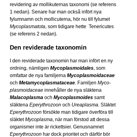
revidering av mollikuternas taxonomi (se referens
1 nedan). Senare har man också infört nya
fylumnamn och mollicuterna, hör nu till fylumet
Mycoplasmatota
, som tidigare hette Tenericutes
(se referens 2 nedan).
Den reviderade taxonomin
I den reviderade taxonomin har man infört en ny
ordning, nämligen
Mycoplasmoi­dales
, som
omfattar de nya familjerna
Myco­plasmoi­daceae
och
Metamycoplasmataceae
. Familjen
Myco­
plasmoi­daceae
inne­håller de nya släktena
Malacoplasma
och
Mycoplasmoides
samt
släktena
Eperythrozoon
och
Ureaplasma
. Släktet
Eperythrozoon
försökte man tidigare överföra till
släktet
Mycoplasma
, när man förstod att dessa
organismer inte är rickettsier. Genusnamnet
Eperythrozoon
har dock prioritet och därför bör