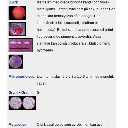
(lukt)
:
diameter) med oregelbundna kanter och typisk
metallglans. Färgen syns bäst på t.ex TS-agar. Ger
ibland klar hemolyszon på blodagar. Har
karaktäristisk lukt (karamell, smultron eller
hallonsoda). En del stammar producerar ett grönt
fluorescerande pigment, pyoverdin. Vissa
stammar kan också producera ett blått pigment,
pyocyanin.
Mikromorfologi
:
Liten rörlig stav (0,5-0,8 x 1,5-3 µm) med monotrik
flagell.
Gram +/Gram -
:
G-
Metabolism
:
Ofta klassificerad som aerob, men kan även