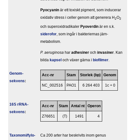
Pyocyanin
är ett toxiskt pigment, som inducerar
oxidativ stress i celler genom att generera H
O
2
2
och superoxidradikaler
Pyoverdin
är en s.k.
siderofor
, som ingår i bakteriernas järn-
metabolism.
P. aeruginosa
har
adhesiner
och
invasiner
. Kan
bilda
kapsel
och växer gärna i
biofilmer
.
Genom­
Acc-nr
Stam
Storlek (bp)
Genom
sekvens
:
NC_002516
PAO1
6 264 403
1c + 0
16S rRNA-
Acc-nr
Stam
Antal nt
Operon
sekvens
:
Z76651
(T)
1491
4
Taxonomi/fylo­
Ca 200 arter har beskrivits inom genus