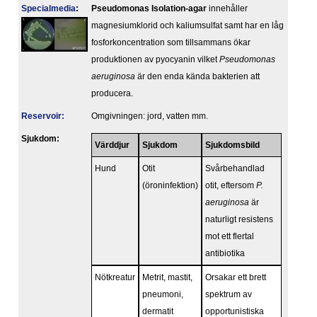
Specialmedia
:
Pseudomonas Isolation-agar
innehåller
magnesiumklorid och kaliumsulfat samt har en låg
fosforkoncentration som tillsammans ökar
produktionen av pyocyanin vilket
Pseudomonas
aeruginosa
är den enda kända bakterien att
producera.
Reservoir:
Omgivningen: jord, vatten mm.
Sjukdom:
Värddjur
Sjukdom
Sjukdomsbild
Hund
Otit
Svårbehandlad
(öroninfektion)
otit, eftersom
P.
aeruginosa
är
naturligt resistens
mot ett flertal
antibiotika
Nötkreatur
Metrit, mastit,
Orsakar ett brett
pneumoni,
spektrum av
dermatit
opportunistiska