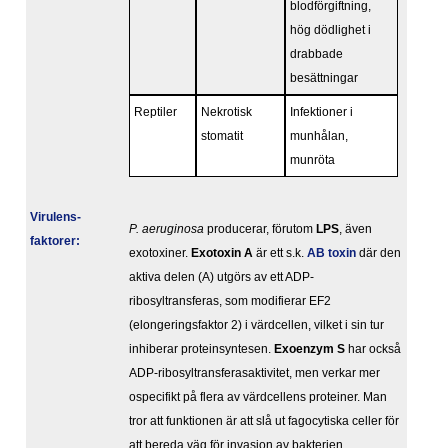
blodförgiftning,
hög dödlighet i
drabbade
besättningar
Reptiler
Nekrotisk
Infektioner i
stomatit
munhålan,
munröta
Virulens­
P. aeruginosa
producerar, förutom
LPS
, även
faktorer:
exotoxiner.
Exotoxin A
är ett s.k.
AB toxin
där den
aktiva delen (A) utgörs av ett ADP-
ribosyltransferas, som modifierar EF2
(elongeringsfaktor 2) i värdcellen, vilket i sin tur
inhiberar proteinsyntesen.
Exoenzym S
har också
ADP-ribosyltransferasaktivitet, men verkar mer
ospecifikt på flera av värdcellens proteiner. Man
tror att funktionen är att slå ut fagocytiska celler för
att bereda väg för invasion av bakterien.