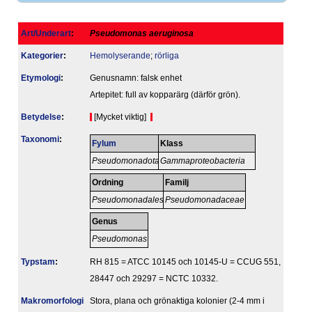
Art/Underart
:
Pseudomonas aeruginosa
Kategorier
:
Hemolyserande
;
rörliga
Etymologi
:
Genusnamn: falsk enhet
Artepitet: full av kopparärg (därför grön).
Betydelse
:
[Mycket viktig]
Taxonomi
:
Fylum
Klass
Pseudomonadota
Gammaproteobacteria
Ordning
Familj
Pseudomonadales
Pseudomonadaceae
Genus
Pseudomonas
Typstam
:
RH 815 = ATCC 10145 och 10145-U = CCUG 551,
28447 och 29297 = NCTC 10332.
Makromorfologi
Stora, plana och grönaktiga kolonier (2-4 mm i