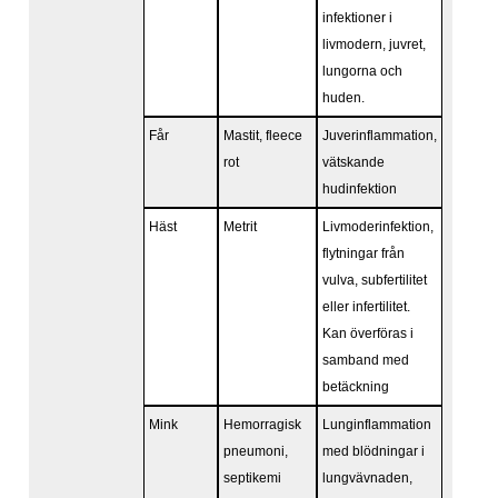
infektioner i
livmodern, juvret,
lungorna och
huden.
Får
Mastit, fleece
Juverinflammation,
rot
vätskande
hudinfektion
Häst
Metrit
Livmoderinfektion,
flytningar från
vulva, subfertilitet
eller infertilitet.
Kan överföras i
samband med
betäckning
Mink
Hemorragisk
Lunginflammation
pneumoni,
med blödningar i
septikemi
lungvävnaden,