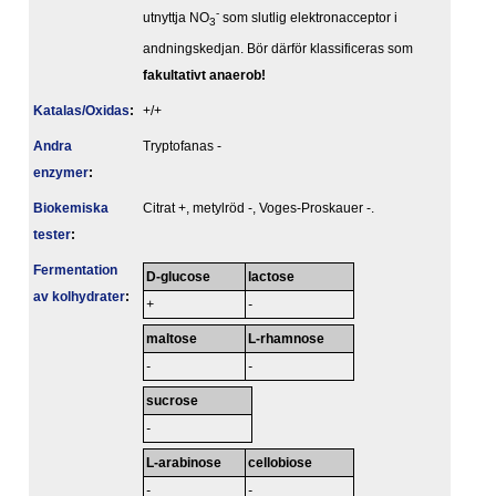
-
utnyttja NO
som slutlig elektronacceptor i
3
andningskedjan. Bör därför klassificeras som
fakultativt anaerob!
Katalas/Oxidas
:
+/+
Andra
Tryptofanas -
enzymer
:
Biokemiska
Citrat +, metylröd -, Voges-Proskauer -.
tester
:
Fermentation
D-glucose
lactose
av kolhydrater
:
+
-
maltose
L-rhamnose
-
-
sucrose
-
L-arabinose
cellobiose
-
-