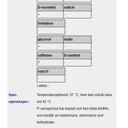
D-mannitol
salicin
+
-
trehalose
-
glycerol
inulin
+
-
raffinose
D-sorbitol
?
-
starch
-
Laktos -
Spec.
Temperaturoptimum: 37 °C, men kan också växa
egenskaper
:
vid 42 °C.
P. aeruginosa
har kapsel och kan bilda biofilm,
som består av nukleinsyra, aminosyror and
kolhydrater.