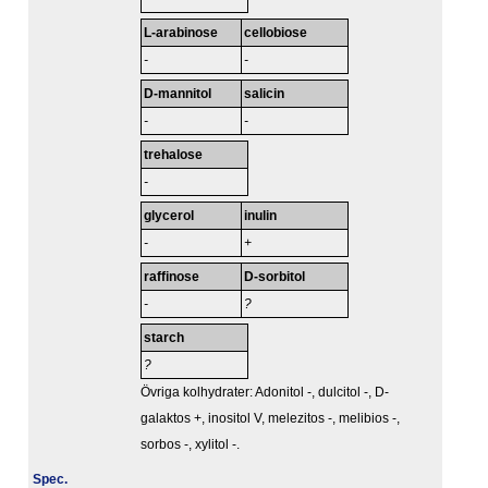
L-arabinose
cellobiose
-
-
D-mannitol
salicin
-
-
trehalose
-
glycerol
inulin
-
+
raffinose
D-sorbitol
-
?
starch
?
Övriga kolhydrater: Adonitol -, dulcitol -, D-
galaktos +, inositol V, melezitos -, melibios -,
sorbos -, xylitol -.
Spec.