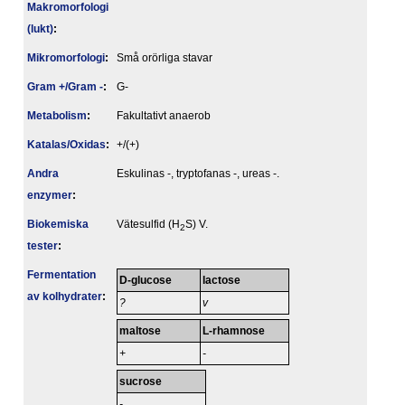
Makromorfologi
(lukt)
:
Mikromorfologi
:
Små orörliga stavar
Gram +/Gram -
:
G-
Metabolism
:
Fakultativt anaerob
Katalas/Oxidas
:
+/(+)
Andra
Eskulinas -, tryptofanas -, ureas -.
enzymer
:
Biokemiska
Vätesulfid (H
S) V.
2
tester
:
Fermentation
D-glucose
lactose
av kolhydrater
:
?
v
maltose
L-rhamnose
+
-
sucrose
-