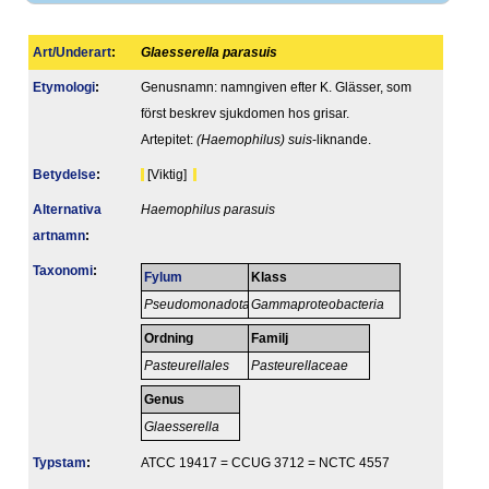
Art/Underart
:
Glaesserella parasuis
Etymologi
:
Genusnamn: namngiven efter K. Glässer, som
först beskrev sjukdomen hos grisar.
Artepitet:
(Haemophilus) suis
-liknande.
Betydelse
:
[Viktig]
Alternativa
Haemophilus parasuis
artnamn
:
Taxonomi
:
Fylum
Klass
Pseudomonadota
Gammaproteobacteria
Ordning
Familj
Pasteurellales
Pasteurellaceae
Genus
Glaesserella
Typstam
:
ATCC 19417 = CCUG 3712 = NCTC 4557