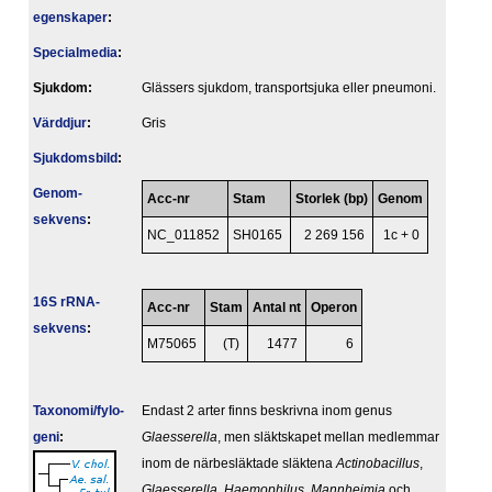
egenskaper
:
Specialmedia
:
Sjukdom:
Glässers sjukdom, transportsjuka eller pneumoni.
Värddjur
:
Gris
Sjukdomsbild
:
Genom­
Acc-nr
Stam
Storlek (bp)
Genom
sekvens
:
NC_011852
SH0165
2 269 156
1c + 0
16S rRNA-
Acc-nr
Stam
Antal nt
Operon
sekvens
:
M75065
(T)
1477
6
Taxonomi/fylo­
Endast 2 arter finns beskrivna inom genus
geni
:
Glaesserella
, men släktskapet mellan medlemmar
inom de närbesläktade släktena
Actinobacillus
,
Glaesserella
,
Haemophilus
,
Mannheimia
och