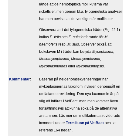
länge att de hemotopiska mollikuterna var
rickettsier, men genom bl.a. fylogenetiska analyser
har men bevisat att de verkligen är mollikuter.
Observera att i det fylogenetiska trädet (Fig. 42:1)
kallas
E. felis
och
E. suis
fortfarande för
M.
haemofelis
resp.
M. suis
. Observer också att
bokstaven M i trädet kan betyda
Mycoplasma,
Mesomycoplasma, Metamycoplasma,
Mycoplasmoides
eller
Mycoplasmopsis
.
Kommentar
:
Baserad på helgenomsekvenseringar har
mykoplasmernas taxonomi nyligen genomgått en
omfattande revidering. Den nya taxonomin är på
väg att införas i VetBact, men man kommer även
fortsättningsvis att kunna söka på de alternativa
artnamnen. Läs mer om mollikuternas reviderade
taxonomi under
Termlistan på VetBact
och se
referens 164 nedan.