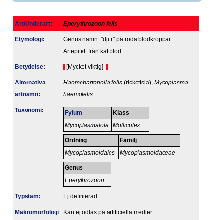
Art/Underart
:
Eperythrozoon felis
Etymologi
:
Genus namn: "djur" på röda blodkroppar.
Artepitet: från kattblod.
Betydelse
:
[Mycket viktig]
Alternativa
Haemobartonella felis
(rickettsia),
Mycoplasma
artnamn
:
haemofelis
Taxonomi
:
Fylum
Klass
Mycoplasmatota
Mollicutes
Ordning
Familj
Mycoplasmoidales
Mycoplasmoidaceae
Genus
Eperythrozoon
Typstam
:
Ej definierad
Makromorfologi
Kan ej odlas på artificiella medier.