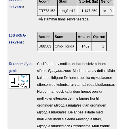
Genom­
Acc-nr
Stam
Storlek (bp)
Genom
sekvens
:
FR773153
Langford 1
1 147 259
1c + 0
Två stammar finns sekvenserade.
16S rRNA-
Acc-nr
Stam
Antal nt
Operon
sekvens
:
U88563
Ohio-Florida
1402
1
Taxonomi/fylo­
Ca 10 arter av mollikuter har beskrivits inom
geni
:
släktet
Eperythrozoon
. Medlemmar av detta släkte
kallades tidigare för hemotropiska mykoplasmer
eftersom de koloniserar ytan på röda blodkroppar.
Nu bör man dock kalla dem hemotropiska
mollikuter eftersom de inte längre hör till
ordningen
Mycoplasmatales
utan ordningen
Mycoplasmoidales
. De är besläktade med
mollikuter inom släktena
Malacoplasmas
,
Mycoplasmoides
och
Ureaplasma
. Man trodde