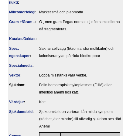
(lukt)
:
Mikromorfologi
:
Mycket små och pleomorfa
Gram +/Gram -
:
G-, men gram-färgas normalt ej eftersom cellerna
då fragmenteras.
Katalas/Oxidas
:
Spec.
Saknar cellvägg (liksom andra mollikuter) och
egenskaper
:
koloniserar ytan på röda blodkroppar.
Specialmedia
:
Vektor
:
Loppa misstänks vara vektor.
Sjukdom:
Felin hemotropisk mykoplasmos (FHM) eller
infektiös anemi hos katt.
Värddjur
:
Katt
Sjukdomsbild
:
Sjukdomsbilden varierar från milda symptom
(trötthet, äter mindre) till allvarlig sjukdom och död.
Anemi