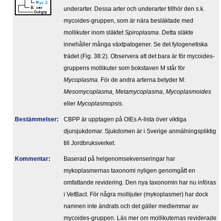
underarter. Dessa arter och underarter tillhör den s.k.
mycoides-gruppen, som är nära besläktade med
mollikuter inom släktet
Spiroplasma
. Detta släkte
innehåller många växtpatogener. Se det fylogenetiska
trädet (Fig. 38:2). Observera att det bara är för mycoides-
gruppens mollikuter som bokstaven M står för
Mycoplasma
. För de andra arterna betyder M:
Mesomycoplasma, Metamycoplasma, Mycoplasmoides
eller
Mycoplasmopsis
.
Bestäm­melser
:
CBPP är upptagen på OIEs A-lista över viktiga
djursjukdomar. Sjukdomen är i Sverige anmälningspliktig
till Jordbruksverket.
Kommentar
:
Baserad på helgenomsekvenseringar har
mykoplasmernas taxonomi nyligen genomgått en
omfattande revidering. Den nya taxonomin har nu införas
i VetBact. För några mollijuter (mykoplasmer) har dock
namnen inte ändrats och det gäller medlemmar av
mycoides-gruppen. Läs mer om mollikuternas reviderade