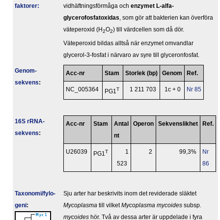
faktorer:
vidhäftningsförmåga och
enzymet L-alfa-
glycerofosfatoxidas
, som gör att bakterien kan överföra
väteperoxid (H
O
) till värdcellen som då dör.
2
2
Väteperoxid bildas alltså när enzymet omvandlar
glycerol-3-fosfat i närvaro av syre till glyceronfosfat.
Genom­
Acc-nr
Stam
Storlek (bp)
Genom
Ref.
sekvens
:
NC_005364
T
1 211 703
1c + 0
Nr 85
PG1
16S rRNA-
Acc-nr
Stam
Antal
Operon
Sekvenslikhet
Ref.
sekvens
:
nt
U26039
T
1
2
99,3%
Nr
PG1
523
86
Taxonomi/fylo­
Sju arter har beskrivits inom det reviderade släktet
geni
:
Mycoplasma
till vilket
Mycoplasma mycoides
subsp.
mycoides
hör. Två av dessa arter är uppdelade i fyra