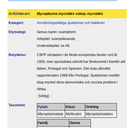
Art/Underart
:
Mycoplasma mycoides
subsp.
mycoides
Kategori
:
Anmälningspliktiga sjukdomar och bakterier
Etymologi
:
Genus namn: svampform.
Artepitet: svampliknande,
Underartepitet: se AE.
Betydelse
:
CBPP utrotades i de flesta europeiska länder runt år
1900, men sporadiska urbrott har förekommit i framför allt
Italien, Portugal och Spanien. Det sista utbrottet
rapporterades 1999 från Portugal. Sjukdomen medför
idag mycket stora ekonomiska och sociala problem i
Afrika.
[Viktig]
Taxonomi
:
Fylum
Klass
Ordning
Mycoplasmatota
Mollicutes
Mycoplasmatales
Familj
Genus