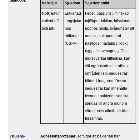
Sjukdom:
Värddjur
Sjukdom
Sjukdomsbild
Nötkreatur,
Elakartad
Feber, passivitet, minskad
vattenbuffel
lungsjuka
mjölkproduktion, idisslandet
och jak
hos
upphör, hosta, svårigheter att
nötkreatur
andas, mukopurulent
(CBPP)
näsflöde, nästäppa, krökt
rygg och avmagring. Om
djuret verkar tillfriskna, kan
väl agränsade nekrotiska
områden (s.k. sequestrar)
bildas i lungorna. Dessa
sequestrar kan innehålla
levande bakterier, som kan
spridas till andra djur om
värddjurets allmäntillstånd
försämras.
Virulens­
Adhesionsproteiner
, som gör att bakterien har