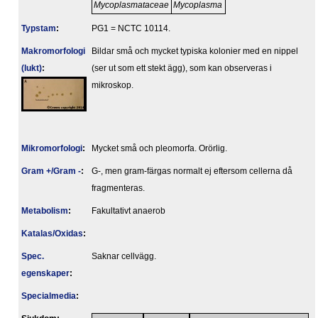
Mycoplasmataceae
Mycoplasma
Typstam
:
PG1 = NCTC 10114.
Makromorfologi
Bildar små och mycket typiska kolonier med en nippel
(lukt)
:
(ser ut som ett stekt ägg), som kan observeras i
mikroskop.
Mikromorfologi
:
Mycket små och pleomorfa. Orörlig.
Gram +/Gram -
:
G-, men gram-färgas normalt ej eftersom cellerna då
fragmenteras.
Metabolism
:
Fakultativt anaerob
Katalas/Oxidas
:
Spec.
Saknar cellvägg.
egenskaper
:
Specialmedia
: