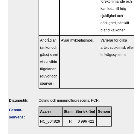
förekommande och
kan leda till hög
sjuklighet och
dödlighet, särskilt
bland kalkoner.
Andfåglar
Aviär mykoplasmos.
Varierar för olika
(ankor och
arter: subklinisk eller
gäss) samt
luftvägssymtom.
vissa vilda
fågelarter
(duvor och
sparvar).
Diagnostik:
Odling och immunofluorescens, PCR.
Genom­
Acc-nr
Stam
Storlek (bp)
Genom
sekvens
:
NC_004829
R
0 996 422