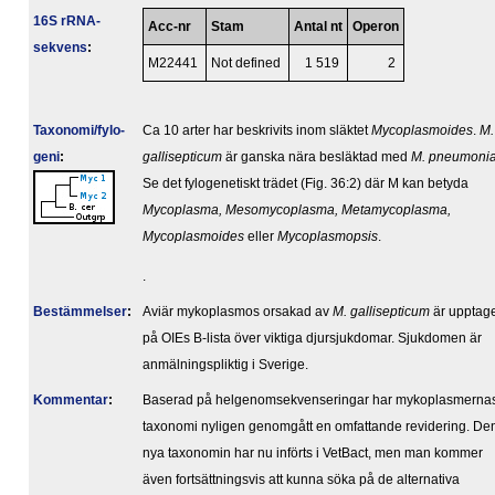
16S rRNA-
Acc-nr
Stam
Antal nt
Operon
sekvens
:
M22441
Not defined
1 519
2
Taxonomi/fylo­
Ca 10 arter har beskrivits inom släktet
Mycoplasmoides
.
M.
geni
:
gallisepticum
är ganska nära besläktad med
M. pneumoni
Se det fylogenetiskt trädet (Fig. 36:2) där M kan betyda
Mycoplasma, Mesomycoplasma, Metamycoplasma,
Mycoplasmoides
eller
Mycoplasmopsis
.
.
Bestäm­melser
:
Aviär mykoplasmos orsakad av
M. gallisepticum
är upptag
på OIEs B-lista över viktiga djursjukdomar. Sjukdomen är
anmälningspliktig i Sverige.
Kommentar
:
Baserad på helgenomsekvenseringar har mykoplasmerna
taxonomi nyligen genomgått en omfattande revidering. De
nya taxonomin har nu införts i VetBact, men man kommer
även fortsättningsvis att kunna söka på de alternativa