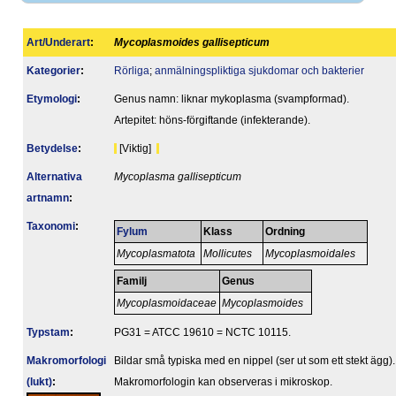
Art/Underart
:
Mycoplasmoides gallisepticum
Kategorier
:
Rörliga
;
anmälningspliktiga sjukdomar och bakterier
Etymologi
:
Genus namn: liknar mykoplasma (svampformad).
Artepitet: höns-förgiftande (infekterande).
Betydelse
:
[Viktig]
Alternativa
Mycoplasma gallisepticum
artnamn
:
Taxonomi
:
Fylum
Klass
Ordning
Mycoplasmatota
Mollicutes
Mycoplasmoidales
Familj
Genus
Mycoplasmoidaceae
Mycoplasmoides
Typstam
:
PG31 = ATCC 19610 = NCTC 10115.
Makromorfologi
Bildar små typiska med en nippel (ser ut som ett stekt ägg).
(lukt)
:
Makromorfologin kan observeras i mikroskop.