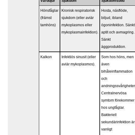
Värddjur
Sjukdom
Sjukdomsbild
Hönsfåglar
Kronisk respiratorisk
Hosta, näsflöde,
(främst
sjukdom (eller aviär
biljud, ibland
tamhöns)
mykoplasmos eller
ögoninfektion. Sänkt
mykoplasmainfektion).
aptit och avmagring.
Sänkt
äggproduktion.
Kalkon
Infektiös sinusit (eller
Som hos höns, men
aviär mykoplasmos).
även
bihåleinflammation
och
andningssvårigheter
Centralnervösa
symtom förekommer
hos ungfåglar.
Bakteriell
sekundärinfektion är
vanligt