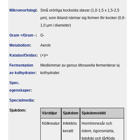
Mikromorfologi
:
Små orörliga kockoida stavar (1,0-1,5 x 1,5-2,5
µm), som ibland närmar sig formen för kocker (0,6-
1,0 µm i diameter)
Gram +/Gram -
:
G-
Metabolism
:
Aerob
Katalas/Oxidas
:
(+)/+
Fermentation
Medlemmar av genus
Moraxella
fermenterar ej
av kolhydrater
:
kolhydrater.
Spec.
egenskaper
:
Specialmedia
:
Sjukdom:
Värddjur
Sjukdom
Sjukdomsbild
Nötkreatur
Infektiös
Hornhinnesår och
keratit
ödem, ögonsmärta,
fotofobi och tårflöde.