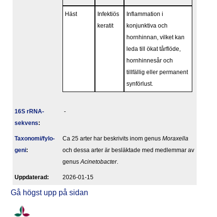
Häst
Infektiös
Inflammation i
keratit
konjunktiva och
hornhinnan, vilket kan
leda till ökat tårflöde,
hornhinnesår och
tillfällig eller permanent
synförlust.
16S rRNA-
-
sekvens
:
Taxonomi/fylo­
Ca 25 arter har beskrivits inom genus
Moraxella
geni
:
och dessa arter är besläktade med medlemmar av
genus
Acinetobacter
.
Upp­da­te­rad:
2026-01-15
Gå högst upp på sidan