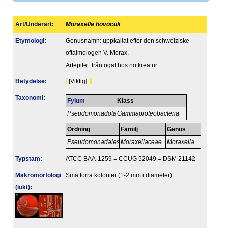
Art/Underart
:
Moraxella bovoculi
Etymologi
:
Genusnamn: uppkallat efter den schweiziske
oftalmologen V. Morax.
Artepitet: från ögat hos nötkreatur.
Betydelse
:
[Viktig]
Taxonomi
:
Fylum
Klass
Pseudomonadota
Gammaproteobacteria
Ordning
Familj
Genus
Pseudomonadales
Moraxellaceae
Moraxella
Typstam
:
ATCC BAA-1259 = CCUG 52049 = DSM 21142
Makromorfologi
Små torra kolonier (1-2 mm i diameter).
(lukt)
: