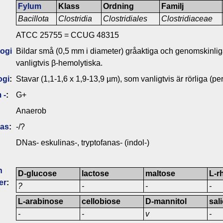
Fylum
Klass
Ordning
Familj
Bacillota
Clostridia
Clostridiales
Clostridiaceae
ATCC 25755 = CCUG 48315
ogi
Bildar små (0,5 mm i diameter) gråaktiga och genomskinlig
vanligtvis β-hemolytiska.
ogi
:
Stavar (1,1-1,6 x 1,9-13,9 µm), som vanligtvis är rörliga (peri
 -
:
G+
Anaerob
das
:
-/?
DNas- eskulinas-, tryptofanas- (indol-)
n
D-glucose
lactose
maltose
L-r
er
:
?
-
-
-
L-arabinose
cellobiose
D-mannitol
sal
-
-
v
-