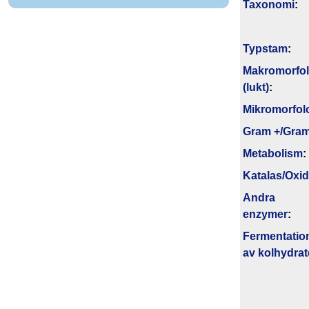
Taxonomi
:
Typstam
:
Makromorfol
(lukt)
:
Mikromorfol
Gram +/Gram
Metabolism
:
Katalas/Oxi
Andra
enzymer
:
Fermentatio
av kolhydrat