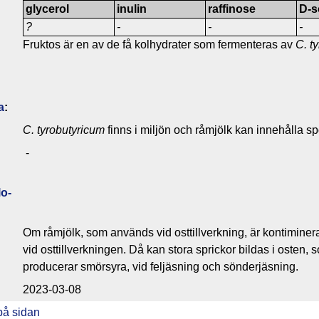
glycerol
inulin
raffinose
D-s
?
-
-
-
Fruktos är en av de få kolhydrater som fermenteras av
C. t
a
:
C. tyrobutyricum
finns i miljön och råmjölk kan innehålla s
-
o­
Om råmjölk, som används vid osttillverkning, är kontimine
vid osttillverkningen. Då kan stora sprickor bildas i osten, 
producerar smörsyra, vid feljäsning och sönderjäsning.
2023-03-08
på sidan