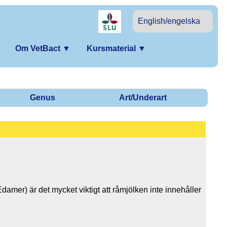
English/engelska
Om VetBact
▼
Kursmaterial
▼
Genus
Art/Underart
damer) är det mycket viktigt att råmjölken inte innehåller