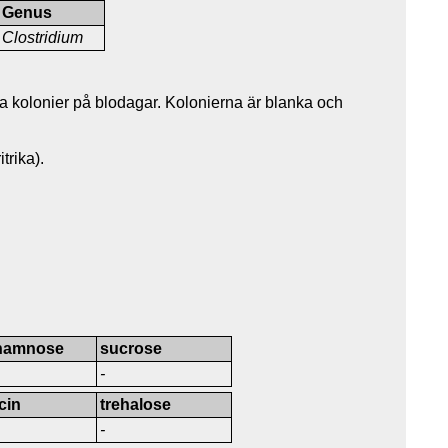
Genus
Clostridium
a kolonier på blodagar. Kolonierna är blanka och
trika).
hamnose
sucrose
-
icin
trehalose
-