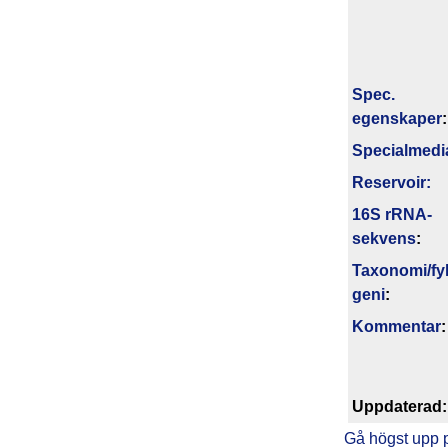
Spec.
egenskaper
:
Specialmedi
Reservoir:
16S rRNA-
sekvens
:
Taxonomi/fyl
geni
:
Kommentar
:
Upp­da­te­rad:
Gå högst upp 