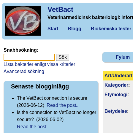
VetBact
Veterinärmedicinsk bakteriologi: infor
Start
Blogg
Biokemiska tester
Snabbsökning:
Fylum
Lista bakterier enligt vissa kriterier
Avancerad sökning
Art/Underart
Kategorier
:
Senaste blogginlägg
Etymologi
:
The VetBact connection is secure
(2026-06-12)
Read the post...
Betydelse
:
Is the connection to VetBact no longer
secure? (2026-06-02)
Read the post...