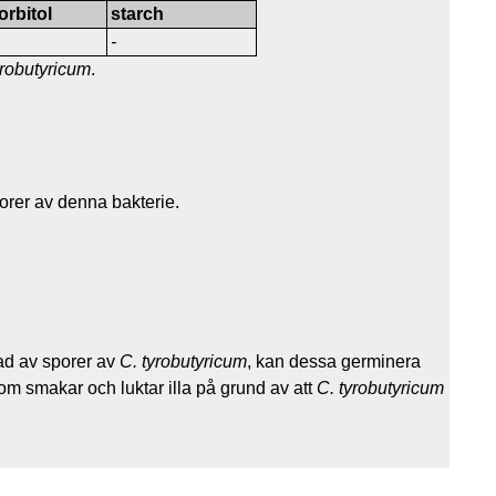
orbitol
starch
-
yrobutyricum
.
porer av denna bakterie.
rad av sporer av
C. tyrobutyricum
, kan dessa germinera
som smakar och luktar illa på grund av att
C. tyrobutyricum