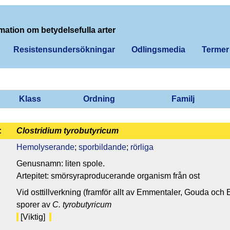
mation om betydelsefulla arter
Resistensundersökningar
Odlingsmedia
Termer
Klass
Ordning
Familj
:
Clostridium tyrobutyricum
Hemolyserande
;
sporbildande
;
rörliga
Genusnamn: liten spole.
Artepitet: smörsyraproducerande organism från ost
Vid osttillverkning (framför allt av Emmentaler, Gouda och E
sporer av
C. tyrobutyricum
[Viktig]