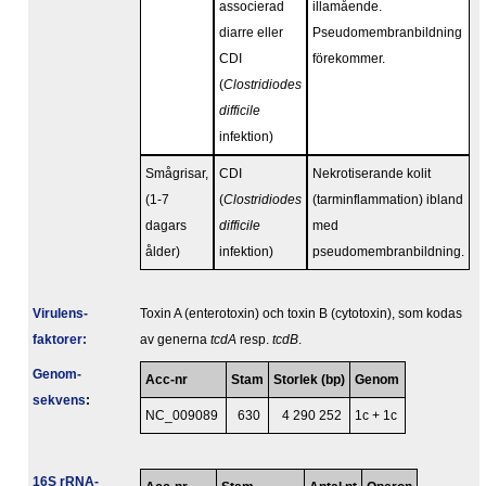
associerad
illamående.
diarre eller
Pseudomembranbildning
CDI
förekommer.
(
Clostridiodes
difficile
infektion)
Smågrisar,
CDI
Nekrotiserande kolit
(1-7
(
Clostridiodes
(tarminflammation) ibland
dagars
difficile
med
ålder)
infektion)
pseudomembranbildning.
Virulens­
Toxin A (enterotoxin) och toxin B (cytotoxin), som kodas
faktorer:
av generna
tcdA
resp.
tcdB
.
Genom­
Acc-nr
Stam
Storlek (bp)
Genom
sekvens
:
NC_009089
630
4 290 252
1c + 1c
16S rRNA-