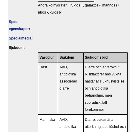
Andra kolhydrater: Fruktos +, galaktos -, mannos (+),
ribos -, xylos (-).
Spec.
egenskaper
:
Specialmedia
:
Sjukdom:
.
Värddjur
Sjukdom
Sjukdomsbild
Häst
AAD,
Diarré och enterokolit.
antibiotika
Riskfaktorer hos vuxna
associerad
hästar är sjukhusvistelse
diarre
och antibiotika
behandling, men
sporadiskt fall
förekommer
Människa
AAD,
Diarré, buksmärta,
antibiotika
uttorkning, aptitlöshet och