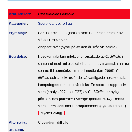
Art/Underart
:
Clostridioides difficile
Kategorier
:
Sporbildande
;
rörliga
Etymologi
:
Genusnamn: en organism, som liknar medlemmar av
släktet
Clostridium
.
Artepitet: svår (syftar på att den är svår att isolera).
Betydelse
:
Nosokomiala tarminfektioner orsakade av
C. difficile
i
samband med antibiotikabehandling av människa har på
senare tid uppmärksammats i media (jan. 2009).
C.
difficile
och calicivirus är de två vanligaste nosokomiala
tarmpatogenerna hos människa. En speciellt aggressiv
stam (ribotyp 027 eller O27) av
C. difficile
har nyligen
påvisats hos patienter i Sverige (januari 2014). Denna
stam är resistent mot fluoroquinoloner (gyrashämmare).
[Mycket viktig]
Alternativa
Clostridium difficile
artnamn
: