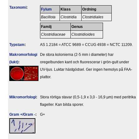
Taxonomi
:
Fylum
Klass
Ordning
Bacillota
Clostridia
Clostridiales
Familj
Genus
Clostridiaceae
Clostridioides
Typstam
:
AS 1.2184 = ATCC 9689 = CCUG 4938 = NCTC 11209.
Makromorfologi
De stora kolonierna (2-5 mm i diameter) har
(lukt)
:
oregelbunden kant och fluorescerar i grön-gult under
UV-ljus. Luktar hästgödsel. Ger ingen hemolys på FAA-
plattor.
Mikromorfologi
:
Stora rörliga stavar (0,5-1,9 x 3,0 - 16,9 µm) med peritrika
flageller. Kan bilda sporer.
Gram +/Gram -
:
G+