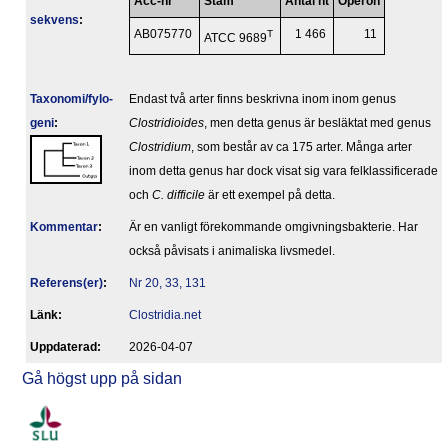
Acc-nr
Stam
Antal nt
Operon
sekvens
:
AB075770
T
1 466
11
ATCC 9689
Taxonomi/fylo­
Endast två arter finns beskrivna inom inom genus
geni
:
Clostridioides
, men detta genus är besläktat med genus
Clostridium
, som består av ca 175 arter. Många arter
inom detta genus har dock visat sig vara felklassificerade
och
C. difficile
är ett exempel på detta.
Kommentar
:
Är en vanligt förekommande omgivningsbakterie. Har
också påvisats i animaliska livsmedel.
Referens(er)
:
Nr 20, 33, 131
Länk:
Clostridia.net
Upp­da­te­rad:
2026-04-07
Gå högst upp på sidan