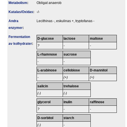
Metabolism
:
Obligat anaerob
Katalas/Oxidas
:
-/-
Andra
Lecithinas -, eskulinas +, tryptofanas -
enzymer
:
Fermentation
D-glucose
lactose
maltose
av kolhydrater
:
?
-
-
L-rhamnose
sucrose
-
-
L-arabinose
cellobiose
D-mannitol
-
(+)
(+)
salicin
trehalose
(-)
(-)
glycerol
inulin
raffinose
?
-
-
D-sorbitol
starch
(-)
-