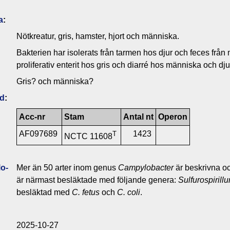
a
:
Nötkreatur, gris, hamster, hjort och människa.
Bakterien har isolerats från tarmen hos djur och feces från 
proliferativ enterit hos gris och diarré hos människa och dju
Gris? och människa?
ld
:
Acc-nr
Stam
Antal nt
Operon
AF097689
1423
T
NCTC 11608
o­
Mer än 50 arter inom genus
Campylobacter
är beskrivna oc
är närmast besläktade med följande genera:
Sulfurospirill
besläktad med
C. fetus
och
C. coli
.
2025-10-27