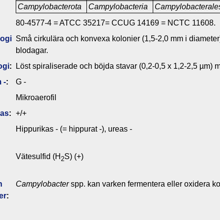
Campylobacterota
Campylobacteria
Campylobacterale
80-4577-4 = ATCC 35217= CCUG 14169 = NCTC 11608.
ogi
Små cirkulära och konvexa kolonier (1,5-2,0 mm i diamete
blodagar.
ogi
:
Löst spiraliserade och böjda stavar (0,2-0,5 x 1,2-2,5 µm) m
 -
:
G -
Mikroaerofil
das
:
+/+
Hippurikas - (= hippurat -), ureas -
Vätesulfid (H
S) (+)
2
n
Campylobacter
spp. kan varken fermentera eller oxidera ko
er
: