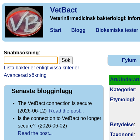
VetBact
Veterinärmedicinsk bakteriologi: infor
Start
Blogg
Biokemiska tester
Snabbsökning:
Fylum
Lista bakterier enligt vissa kriterier
Avancerad sökning
Art/Underart
Kategorier
:
Senaste blogginlägg
Etymologi
:
The VetBact connection is secure
(2026-06-12)
Read the post...
Is the connection to VetBact no longer
Betydelse
:
secure? (2026-06-02)
Read the post...
Taxonomi
: