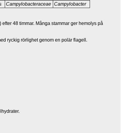
s
Campylobacteraceae
Campylobacter
r) efter 48 timmar. Många stammar ger hemolys på
ed ryckig rörlighet genom en polär flagell.
lhydrater.