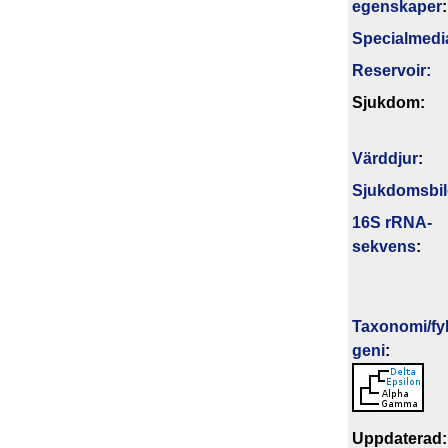
egenskaper
:
Specialmedi
Reservoir:
Sjukdom:
Värddjur
:
Sjukdomsbi
16S rRNA-
sekvens
:
Taxonomi/fyl
geni
:
Upp­da­te­rad: