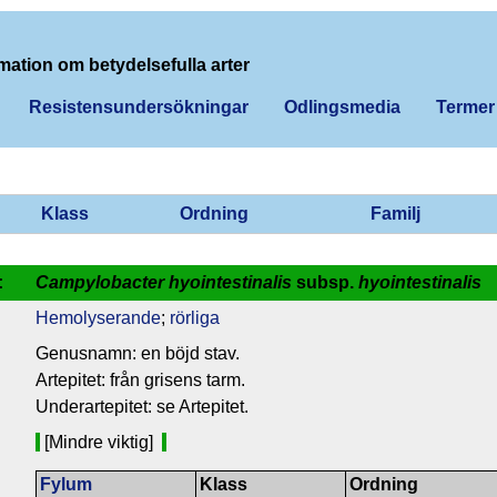
mation om betydelsefulla arter
Resistensundersökningar
Odlingsmedia
Termer
Klass
Ordning
Familj
:
Campylobacter hyointestinalis
subsp.
hyointestinalis
Hemolyserande
;
rörliga
Genusnamn: en böjd stav.
Artepitet: från grisens tarm.
Underartepitet: se Artepitet.
[Mindre viktig]
Fylum
Klass
Ordning