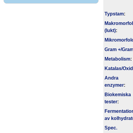
Typstam
:
Makromorfol
(lukt)
:
Mikromorfol
Gram +/Gram
Metabolism
:
Katalas/Oxi
Andra
enzymer
:
Biokemiska
tester
:
Fermentatio
av kolhydrat
Spec.