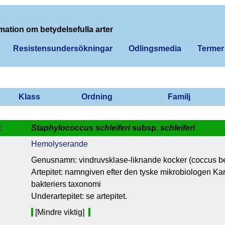
mation om betydelsefulla arter
Resistensundersökningar
Odlingsmedia
Termer
Klass
Ordning
Familj
:
Staphylococcus schleiferi
subsp.
schleiferi
Hemolyserande
Genusnamn: vindruvsklase-liknande kocker (coccus bet
Artepitet: namngiven efter den tyske mikrobiologen Karl 
bakteriers taxonomi
Underartepitet: se artepitet.
[Mindre viktig]