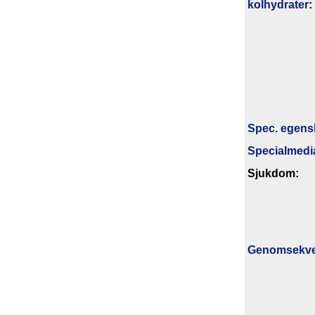
kolhydrater
:
Spec. egens
Specialmedi
Sjukdom:
Genom­sekv