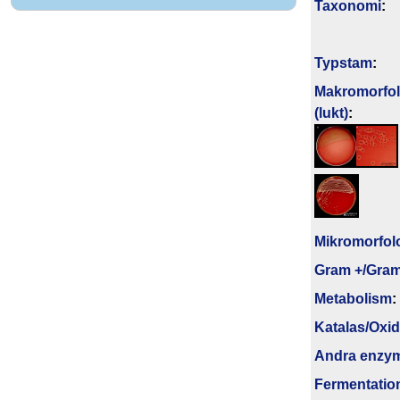
Taxonomi
:
Typstam
:
Makromorfol
(lukt)
:
Mikromorfol
Gram +/Gram
Metabolism
:
Katalas/Oxi
Andra enzy
Fermentatio