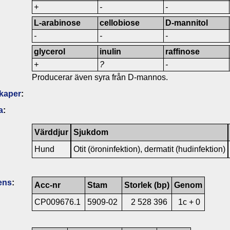
+
-
-
L-arabinose
cellobiose
D-mannitol
-
-
-
glycerol
inulin
raffinose
+
?
-
Producerar även syra från D-mannos.
kaper
:
a
:
Värddjur
Sjukdom
Hund
Otit (öroninfektion), dermatit (hudinfektion)
ens
:
Acc-nr
Stam
Storlek (bp)
Genom
CP009676.1
5909-02
2 528 396
1c + 0