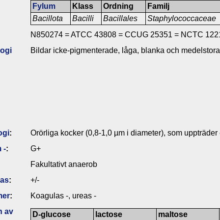
Fylum
Klass
Ordning
Familj
Bacillota
Bacilli
Bacillales
Staphylococcaceae
N850274 = ATCC 43808 = CCUG 25351 = NCTC 122
ogi
Bildar icke-pigmenterade, låga, blanka och medelstora
ogi
:
Orörliga kocker (0,8-1,0 µm i diameter), som uppträder ens
 -
:
G+
Fakultativt anaerob
das
:
+/-
mer
:
Koagulas -, ureas -
n av
D-glucose
lactose
maltose