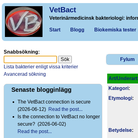
VetBact
Veterinärmedicinsk bakteriologi: infor
Start
Blogg
Biokemiska tester
Snabbsökning:
Fylum
Lista bakterier enligt vissa kriterier
Avancerad sökning
Art/Underart
Kategori
:
Senaste blogginlägg
Etymologi
:
The VetBact connection is secure
(2026-06-12)
Read the post...
Is the connection to VetBact no longer
secure? (2026-06-02)
Betydelse
:
Read the post...