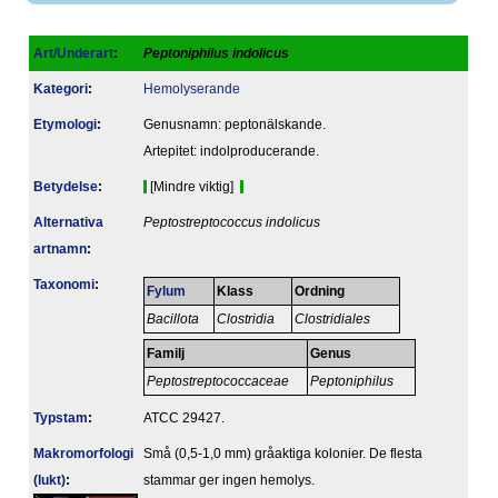
Art/Underart
:
Peptoniphilus indolicus
Kategori
:
Hemolyserande
Etymologi
:
Genusnamn: peptonälskande.
Artepitet: indolproducerande.
Betydelse
:
[Mindre viktig]
Alternativa
Peptostreptococcus indolicus
artnamn
:
Taxonomi
:
Fylum
Klass
Ordning
Bacillota
Clostridia
Clostridiales
Familj
Genus
Peptostreptococcaceae
Peptoniphilus
Typstam
:
ATCC 29427.
Makromorfologi
Små (0,5-1,0 mm) gråaktiga kolonier. De flesta
(lukt)
:
stammar ger ingen hemolys.