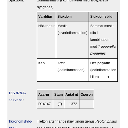
Sjukdom:
Sommarmastit (i kombination med
Trueperella
pyogenes
).
Värddjur
Sjukdom
Sjukdomsbild
Nötkreatur
Mastit
Sommar mastit
(juverinflammation)
ofta i
kombination
med
Trueperella
pyogenes
Kalv
Artrit
Ofta polyartit
(ledinflammation)
(ledinflammation
i flera leder)
16S rRNA-
Acc-nr
Stam
Antal nt
Operon
sekvens
:
D14147
(T)
1372
Taxonomi/fylo­
Tretton arter har beskrivit inom genus
Peptoniphilus