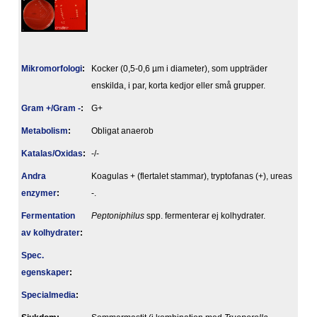
Mikromorfologi
:
Kocker (0,5-0,6 µm i diameter), som uppträder
enskilda, i par, korta kedjor eller små grupper.
Gram +/Gram -
:
G+
Metabolism
:
Obligat anaerob
Katalas/Oxidas
:
-/-
Andra
Koagulas + (flertalet stammar), tryptofanas (+), ureas
enzymer
:
-.
Fermentation
Peptoniphilus
spp. fermenterar ej kolhydrater.
av kolhydrater
:
Spec.
egenskaper
:
Specialmedia
: