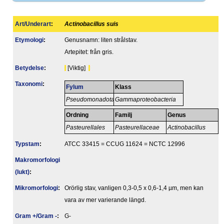
Art/Underart
:
Actinobacillus suis
Etymologi
:
Genusnamn: liten strålstav.
Artepitet: från gris.
Betydelse
:
[Viktig]
Taxonomi
:
Fylum
Klass
Pseudomonadota
Gammaproteobacteria
Ordning
Familj
Genus
Pasteurellales
Pasteurellaceae
Actinobacillus
Typstam
:
ATCC 33415 = CCUG 11624 = NCTC 12996
Makromorfologi
(lukt)
:
Mikromorfologi
:
Orörlig stav, vanligen 0,3-0,5 x 0,6-1,4 µm, men kan
vara av mer varierande längd.
Gram +/Gram -
:
G-