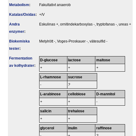
Metabolism
:
Fakultativt anaerob
Katalas/Oxidas
:
+/V
Andra
Eskulinas +, ornitindekarboxylas -, tryptofanas -, ureas +
enzymer
:
Biokemiska
Metylrött -, Voges-Proskauer -, vätesulfid -
tester
:
Fermentation
D-glucose
lactose
maltose
av kolhydrater
:
+
+
+
L-rhamnose
sucrose
-
?
L-arabinose
cellobiose
D-mannitol
+
+
-
salicin
trehalose
+
+
glycerol
inulin
raffinose
-
+
?