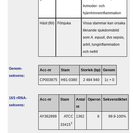
livmoder- och
hjärnhinneinflammation
Häst (föl)
Fölsjuka
Vissa stammar kan orsaka
liknande sjukdomsbild
som
A. equuli
, dvs sepsis,
artrit, lunginflammation
och nefrit
Genom­
Acc-nr
Stam
Storlek (bp)
Genom
sekvens
:
CP003875
H91-0380
2 484 940
1c + 0
16S rRNA-
Acc-nr
Stam
Antal
Operon
Sekvenslikhet
sekvens
:
nt
AY362899
ATCC
1362
6
99.9-100%
T
33415