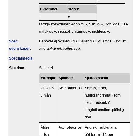
D-sorbitol
starch
-
v
Övriga kolhydrater: Adonitol -, dulcitol -, D-fruktos +, D-
galaktos +, inositol -, mannos +, melibios +.
Spec.
Behöver ej V-faktor (NAD eller NADPH) för tillväxt. Jfr.
egenskaper
:
andra
Actinobacillus
spp.
Specialmedia
:
Sjukdom:
Se tabell
Värddjur
Sjukdom
Sjukdomsbild
Grisar <
Actinobacillos
Sepsis, feber,
3 mån
hudförändringar (som
liknar rödsjuka),
lunginflamation, plötslig
död
Äldre
Actinobacillos
Anorexi, subkutana
grisar
bölder, mild feber,