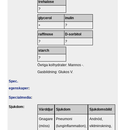
trehalose
?
glycerol
inulin
+
?
raffinose
D-sorbitol
?
?
starch
?
Övriga kolhydrater: Mannos -.
Gasbildning: Glukos V.
Spec.
egenskaper
:
Specialmedia
:
Sjukdom:
Värddjur
Sjukdom
Sjukdomsbild
Gnagare
Pneumoni
Andnöd,
(möss)
(lunginflammation),
viktminskning,