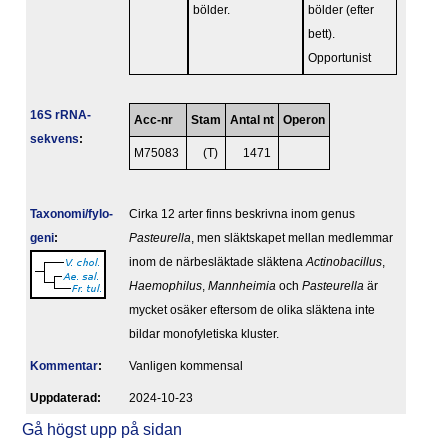
bölder.
bölder (efter
bett).
Opportunist
16S rRNA-
Acc-nr
Stam
Antal nt
Operon
sekvens
:
M75083
(T)
1471
Taxonomi/fylo­
Cirka 12 arter finns beskrivna inom genus
geni
:
Pasteurella
, men släktskapet mellan medlemmar
inom de närbesläktade släktena
Actinobacillus
,
Haemophilus
,
Mannheimia
och
Pasteurella
är
mycket osäker eftersom de olika släktena inte
bildar monofyletiska kluster.
Kommentar
:
Vanligen kommensal
Upp­da­te­rad:
2024-10-23
Gå högst upp på sidan