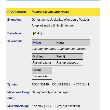
Art/Underart
:
Pasteurella pneumotropica
Etymologi
:
Genusnamn: Uppkallad efter Louis Pasteur.
Artepitet: med affinitet för lungor.
Betydelse
:
[Viktig]
Taxonomi
:
Fylum
Klass
Pseudomonadota
Gammaproteobacteria
Ordning
Familj
Pasteurellales
Pasteurellaceae
Genus
Pasteurella
Typstam
:
ATCC 35149 = CCUG 12398 = NCTC 8141.
Makromorfologi
Ger ej hemolys på blodagar.
(lukt)
:
Mikromorfologi
:
Kort stav (0.5 x 1.2 µm) eller kockoid