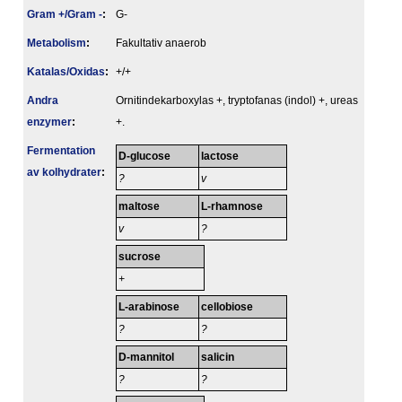
Gram +/Gram -
:
G-
Metabolism
:
Fakultativ anaerob
Katalas/Oxidas
:
+/+
Andra
Ornitindekarboxylas +, tryptofanas (indol) +, ureas
enzymer
:
+.
Fermentation
D-glucose
lactose
av kolhydrater
:
?
v
maltose
L-rhamnose
v
?
sucrose
+
L-arabinose
cellobiose
?
?
D-mannitol
salicin
?
?