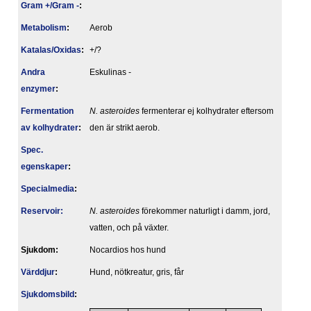
Gram +/Gram -
:
Metabolism
:
Aerob
Katalas/Oxidas
:
+/?
Andra
Eskulinas -
enzymer
:
Fermentation
N. asteroides
fermenterar ej kolhydrater eftersom
av kolhydrater
:
den är strikt aerob.
Spec.
egenskaper
:
Specialmedia
:
Reservoir:
N. asteroides
förekommer naturligt i damm, jord,
vatten, och på växter.
Sjukdom:
Nocardios hos hund
Värddjur
:
Hund, nötkreatur, gris, får
Sjukdomsbild
: