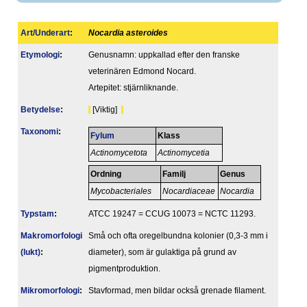
Art/Underart
:
Nocardia asteroides
Etymologi
:
Genusnamn: uppkallad efter den franske
veterinären Edmond Nocard.
Artepitet: stjärnliknande.
Betydelse
:
[Viktig]
Taxonomi
:
Fylum
Klass
Actinomycetota
Actinomycetia
Ordning
Familj
Genus
Mycobacteriales
Nocardiaceae
Nocardia
Typstam
:
ATCC 19247 = CCUG 10073 = NCTC 11293.
Makromorfologi
Små och ofta oregelbundna kolonier (0,3-3 mm i
(lukt)
:
diameter), som är gulaktiga på grund av
pigmentproduktion.
Mikromorfologi
:
Stavformad, men bildar också grenade filament.