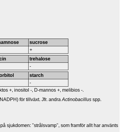
hamnose
sucrose
+
icin
trehalose
-
orbitol
starch
-
aktos +, inositol -, D-mannos +, melibios -.
ADPH) för tillväxt. Jfr. andra
Actinobacillus
spp.
 på sjukdomen: "strålsvamp", som framför allt har använts