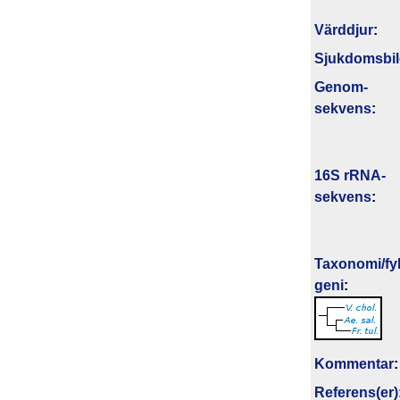
Värddjur
:
Sjukdomsbi
Genom­
sekvens
:
16S rRNA-
sekvens
:
Taxonomi/fyl
geni
:
Kommentar
:
Referens(er)