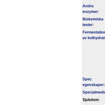
Andra
enzymer
:
Biokemiska
tester
:
Fermentatio
av kolhydrat
Spec.
egenskaper
:
Specialmedi
Sjukdom: