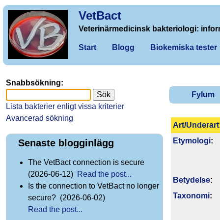
VetBact
Veterinärmedicinsk bakteriologi: infor
Start
Blogg
Biokemiska tester
Snabbsökning:
Fylum
Lista bakterier enligt vissa kriterier
Avancerad sökning
Art/Underart
Etymologi
:
Senaste blogginlägg
The VetBact connection is secure
(2026-06-12)
Read the post...
Betydelse
:
Is the connection to VetBact no longer
Taxonomi
:
secure? (2026-06-02)
Read the post...