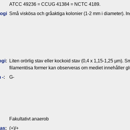
ATCC 49236 = CCUG 41384 = NCTC 4189.
ogi
Små viskösa och gråaktiga kolonier (1-2 mm i diameter). I
ogi
:
Liten orörlig stav eller kockoid stav (0,4 x 1,15-1,25 µm).
filamentösa former kan observeras om mediet innehåller gl
 -
:
G-
Fakultativt anaerob
das
:
(+)/+