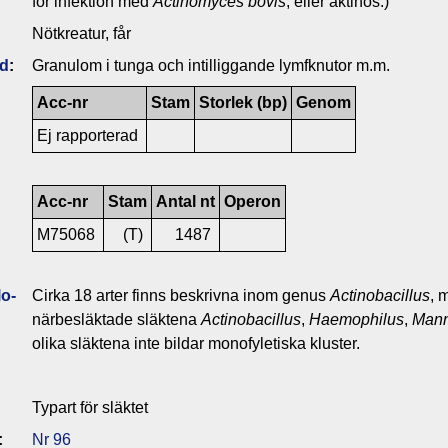
för infektion med
Actinomyces bovis
, eller aktinos.)
Nötkreatur, får
ld
:
Granulom i tunga och intilliggande lymfknutor m.m.
Acc-nr
Stam
Storlek (bp)
Genom
Ej rapporterad
Acc-nr
Stam
Antal nt
Operon
M75068
(T)
1487
o­
Cirka 18 arter finns beskrivna inom genus
Actinobacillus
, 
närbesläktade släktena
Actinobacillus
,
Haemophilus
,
Mann
olika släktena inte bildar monofyletiska kluster.
Typart för släktet
:
Nr 96