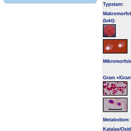
Typstam
:
Makromorfol
(lukt)
:
Mikromorfol
Gram +/Gram
Metabolism
:
Katalas/Oxi