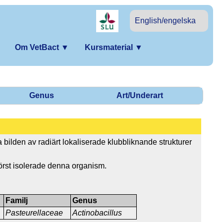
English/engelska
Om VetBact
▼
Kursmaterial
▼
Genus
Art/Underart
a bilden av radiärt lokaliserade klubbliknande strukturer
 först isolerade denna organism.
Familj
Genus
Pasteurellaceae
Actinobacillus