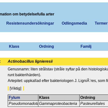
mation om betydelsefulla arter
Resistensundersökningar
Odlingsmedia
Termer
Klass
Ordning
Familj
:
Actinobacillus lignieresii
Genusnamn: liten strålstav (stråle syftar på den histologisk
runt bakterihärden).
Artepitet: uppkallad efter bakteriologen J. LigniÃ¨res, som
[Viktig]
Fylum
Klass
Ordning
Pseudomonadota
Gammaproteobacteria
Pasteurellales