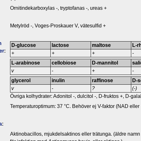
Ornitindekarboxylas -, tryptofanas -, ureas +
Metylröd -, Voges-Proskauer V, vätesulfid +
n
D-glucose
lactose
maltose
L-r
er
:
+
+
+
-
L-arabinose
cellobiose
D-mannitol
sal
v
-
+
-
glycerol
inulin
raffinose
D-s
v
-
?
(-)
Övriga kolhydrater: Adonitol -, dulcitol -, D-fruktos +, D-gal
Temperaturoptimum: 37 °C. Behöver ej V-faktor (NAD eller N
a
:
Aktinobacillos, mjukdelsaktinos eller trätunga. (äldre namn