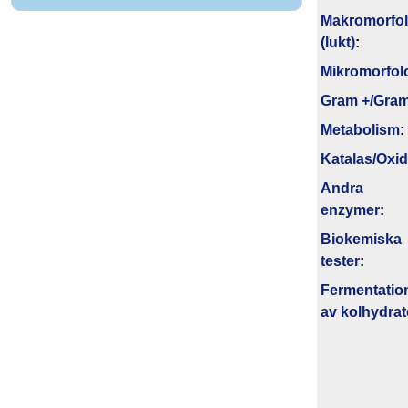
Makromorfol
(lukt)
:
Mikromorfol
Gram +/Gram
Metabolism
:
Katalas/Oxi
Andra
enzymer
:
Biokemiska
tester
:
Fermentatio
av kolhydrat