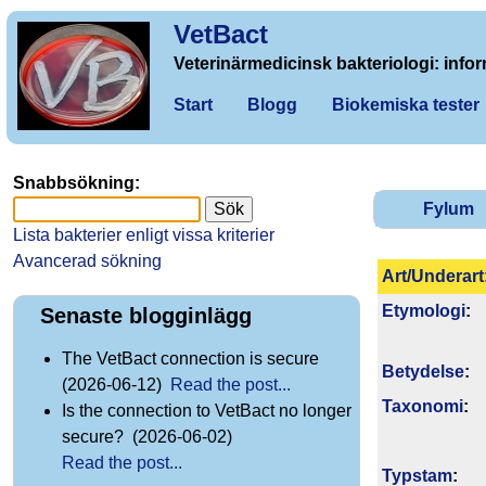
VetBact
Veterinärmedicinsk bakteriologi: infor
Start
Blogg
Biokemiska tester
Snabbsökning:
Fylum
Lista bakterier enligt vissa kriterier
Avancerad sökning
Art/Underart
Etymologi
:
Senaste blogginlägg
The VetBact connection is secure
Betydelse
:
(2026-06-12)
Read the post...
Taxonomi
:
Is the connection to VetBact no longer
secure? (2026-06-02)
Read the post...
Typstam
: