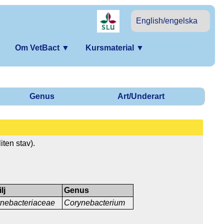
English/engelska
Om VetBact
▼
Kursmaterial
▼
Genus
Art/Underart
ten stav).
lj
Genus
nebacteriaceae
Corynebacterium