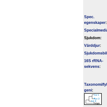
Spec.
egenskaper
:
Specialmedi
Sjukdom:
Värddjur
:
Sjukdomsbi
16S rRNA-
sekvens
:
Taxonomi/fyl
geni
: