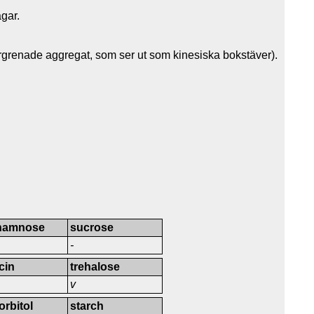
gar.
 förgrenade aggregat, som ser ut som kinesiska bokstäver).
hamnose
sucrose
-
icin
trehalose
v
orbitol
starch