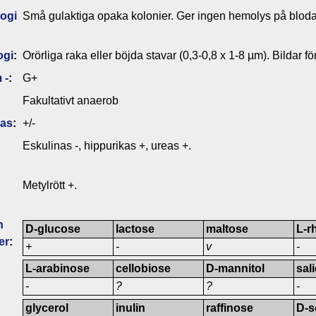
ogi
Små gulaktiga opaka kolonier. Ger ingen hemolys på bloda
ogi
:
Orörliga raka eller böjda stavar (0,3-0,8 x 1-8 µm). Bildar
 -
:
G+
Fakultativt anaerob
das
:
+/-
Eskulinas -, hippurikas +, ureas +.
Metylrött +.
n
D-glucose
lactose
maltose
L-r
er
:
+
-
v
-
L-arabinose
cellobiose
D-mannitol
sal
-
?
?
-
glycerol
inulin
raffinose
D-s