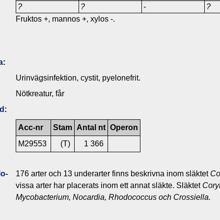
?
?
-
?
Fruktos +, mannos +, xylos -.
a
:
Urinvägsinfektion, cystit, pyelonefrit.
Nötkreatur, får
ld
:
Acc-nr
Stam
Antal nt
Operon
M29553
(T)
1 366
o­
176 arter och 13 underarter finns beskrivna inom släktet
Co
vissa arter har placerats inom ett annat släkte. Släktet
Cory
Mycobacterium, Nocardia,
Rhodococcus
och
Crossiella
.