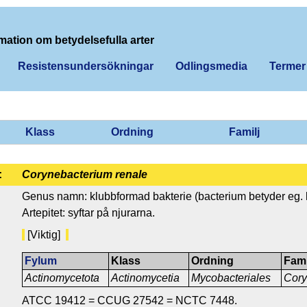
mation om betydelsefulla arter
Resistensundersökningar
Odlingsmedia
Termer
Klass
Ordning
Familj
:
Corynebacterium renale
Genus namn: klubbformad bakterie (bacterium betyder eg. li
Artepitet: syftar på njurarna.
[Viktig]
Fylum
Klass
Ordning
Fami
Actinomycetota
Actinomycetia
Mycobacteriales
Cory
ATCC 19412 = CCUG 27542 = NCTC 7448.