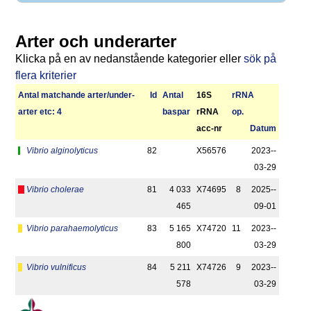
Arter och underarter
Klicka på en av nedanstående kategorier eller
sök på
flera kriterier
Antal matchan­de arter/­under­
Id
Antal
16S
r­RNA
arter etc: 4
bas­par
rRNA
op.
acc-nr
Datum
Vibrio alginolyticus
82
X56576
2023-­
03-29
Vibrio cholerae
81
4 033
X74695
8
2025-­
465
09-01
Vibrio parahaemolyticus
83
5 165
X74720
11
2023-­
800
03-29
Vibrio vulnificus
84
5 211
X74726
9
2023-­
578
03-29