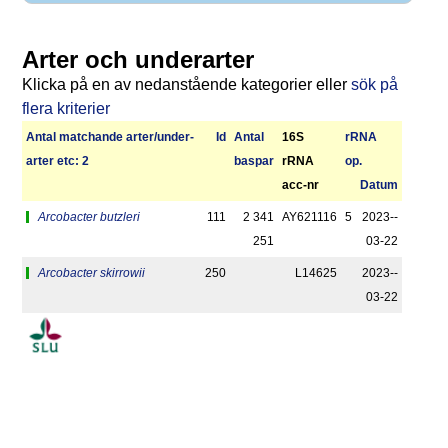
Arter och underarter
Klicka på en av nedanstående kategorier eller
sök på
flera kriterier
Antal matchan­de arter/­under­
Id
Antal
16S
r­RNA
arter etc: 2
bas­par
rRNA
op.
acc-nr
Datum
Arcobacter butzleri
111
2 341
AY621116
5
2023-­
251
03-22
Arcobacter skirrowii
250
L14625
2023-­
03-22