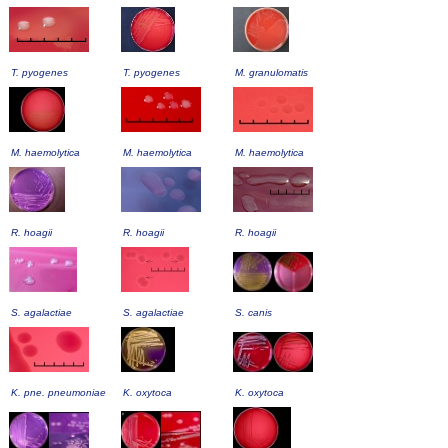
T. pyogenes
T. pyogenes
M. granulomatis
M. haemolytica
M. haemolytica
M. haemolytica
R. hoagii
R. hoagii
R. hoagii
S. agalactiae
S. agalactiae
S. canis
K. pne. pneumoniae
K. oxytoca
K. oxytoca