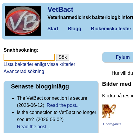
VetBact
Veterinärmedicinsk bakteriologi: infor
Start
Blogg
Biokemiska tester
Snabbsökning:
Fylum
Lista bakterier enligt vissa kriterier
Avancerad sökning
Hur vill du 
Bilder med 
Senaste blogginlägg
Klicka på respe
The VetBact connection is secure
(2026-06-12)
Read the post...
Is the connection to VetBact no longer
secure? (2026-06-02)
I. hexagonus
Read the post...