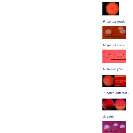
P. mu. multocida
M. granulomatis
M. haemolytica
Y. enter. enterocol.
S. canis