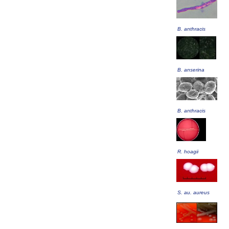
B. anthracis
B. anserina
B. anthracis
R. hoagii
S. au. aureus