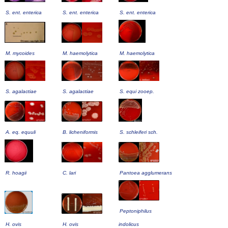
S. ent. enterica
S. ent. enterica
S. ent. enterica
M. mycoides
M. haemolytica
M. haemolytica
S. agalactiae
S. agalactiae
S. equi zooep.
A. eq. equuli
B. licheniformis
S. schleiferi sch.
R. hoagii
C. lari
Pantoea agglumerans
Peptoniphilus
H. ovis
H. ovis
indolicus