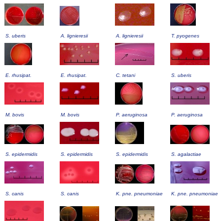
S. uberis
A. lignieresii
A. lignieresii
T. pyogenes
E. rhusipat.
E. rhusipat.
C. tetani
S. uberis
M. bovis
M. bovis
P. aeruginosa
P. aeruginosa
S. epidermidis
S. epidermidis
S. epidermidis
S. agalactiae
S. canis
S. canis
K. pne. pneumoniae
K. pne. pneumoniae