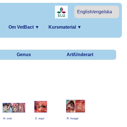
English/engelska
Om VetBact
▼
Kursmaterial
▼
Genus
Art/Underart
H. ovis
S. equi
R. hoagii