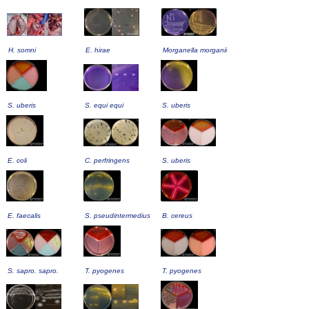
H. somni
E. hirae
Morganella morganii
S. uberis
S. equi equi
S. uberis
E. coli
C. perfringens
S. uberis
E. faecalis
S. pseudintermedius
B. cereus
S. sapro. sapro.
T. pyogenes
T. pyogenes