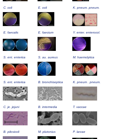
C. coli
E. coli
K. pneum. pneum.
E. faecalis
E. faecium
Y. enter. enterocol.
S. ent. enterica
S. au. aureus
M. haemolytica
S. ent. enterica
B. bronchiseptica
K. pneum . pneum.
C. je. jejuni
B. intermedia
T. vaccae
B. pilosicoli
M. plutonius
P. larvae