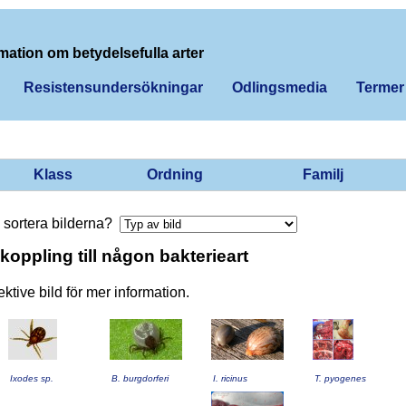
mation om betydelsefulla arter
Resistensundersökningar
Odlingsmedia
Termer
Klass
Ordning
Familj
sortera bilderna?
koppling till någon bakterieart
ktive bild för mer information.
Ixodes sp.
B. burgdorferi
I. ricinus
T. pyogenes