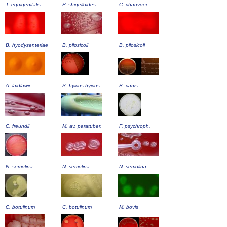
T. equigenitalis
P. shigelloides
C. chauvoei
B. hyodysenteriae
B. pilosicoli
B. pilosicoli
A. laidlawii
S. hyicus hyicus
B. canis
C. freundii
M. av. paratuber.
F. psychroph.
N. semolina
N. semolina
N. semolina
C. botulinum
C. botulinum
M. bovis