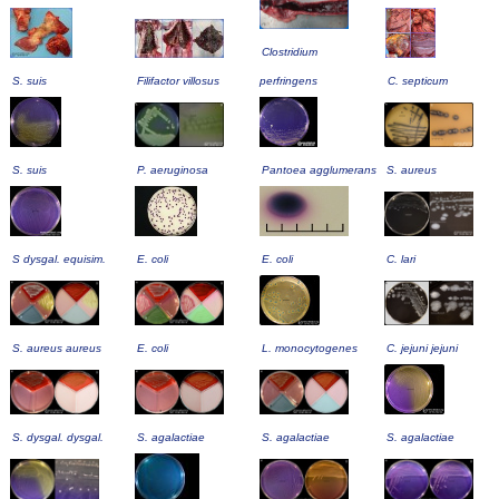
Clostridium
S. suis
Filifactor villosus
perfringens
C. septicum
S. suis
P. aeruginosa
Pantoea agglumerans
S. aureus
S dysgal. equisim.
E. coli
E. coli
C. lari
S. aureus aureus
E. coli
L. monocytogenes
C. jejuni jejuni
S. dysgal. dysgal.
S. agalactiae
S. agalactiae
S. agalactiae