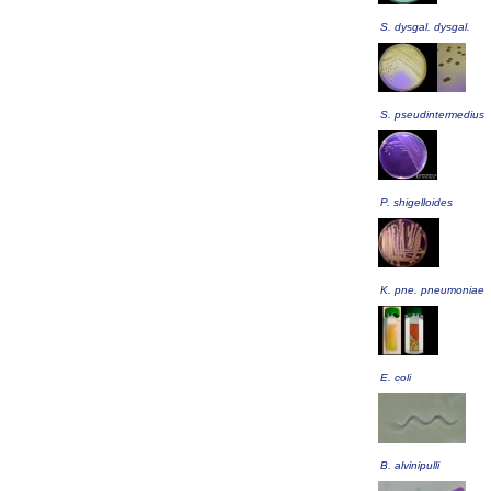
S. dysgal. dysgal.
S. pseudintermedius
P. shigelloides
K. pne. pneumoniae
E. coli
B. alvinipulli