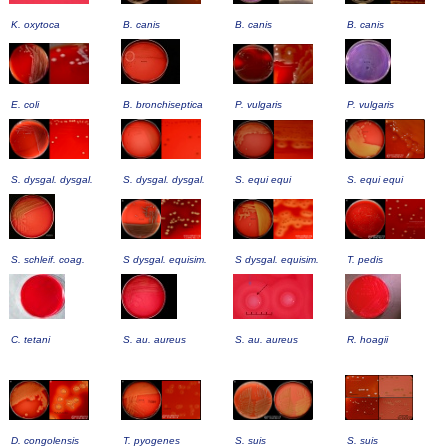
K. oxytoca
B. canis
B. canis
B. canis
E. coli
B. bronchiseptica
P. vulgaris
P. vulgaris
S. dysgal. dysgal.
S. dysgal. dysgal.
S. equi equi
S. equi equi
S. schleif. coag.
S dysgal. equisim.
S dysgal. equisim.
T. pedis
C. tetani
S. au. aureus
S. au. aureus
R. hoagii
D. congolensis
T. pyogenes
S. suis
S. suis