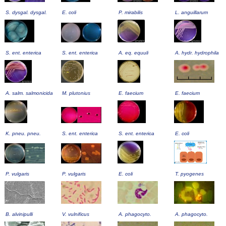
S. dysgal. dysgal.
E. coli
P. mirabilis
L. anguillarum
S. ent. enterica
S. ent. enterica
A. eq. equuli
A. hydr. hydrophila
A. salm. salmonicida
M. plutonius
E. faecium
E. faecium
K. pneu. pneu.
S. ent. enterica
S. ent. enterica
E. coli
P. vulgaris
P. vulgaris
E. coli
T. pyogenes
B. alvinipulli
V. vulnificus
A. phagocyto.
A. phagocyto.