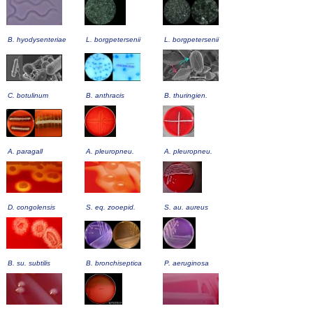
B. hyodysenteriae
L. borgpetersenii
L. borgpetersenii
C. botulinum
B. anthracis
B. thuringien.
A. paragall
A. pleuropneu.
A. pleuropneu.
D. congolensis
S. eq. zooepid.
S. au. aureus
B. su. subtilis
B. bronchiseptica
P. aeruginosa