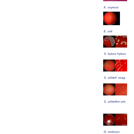
K. oxytoca
E. coli
S. hyicus hyicus
S. schleif. coag.
S. schleiferi sch.
D. nodosus