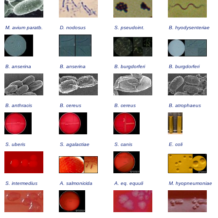
M. avium paratb.
D. nodosus
S. pseudoint.
B. hyodysenteriae
B. anserina
B. anserina
B. burgdorferi
B. burgdorferi
B. anthracis
B. cereus
B. cereus
B. atrophaeus
S. uberis
S. agalactiae
S. canis
E. coli
S. intermedius
A. salmonicida
A. eq. equuli
M. hyopneumoniae