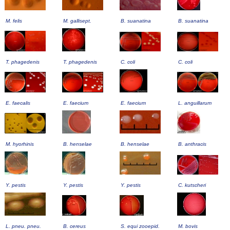
M. felis
M. gallisept.
B. suanatina
B. suanatina
T. phagedenis
T. phagedenis
C. coli
C. coli
E. faecalis
E. faecium
E. faecium
L. anguillarum
M. hyorhinis
B. henselae
B. henselae
B. anthracis
Y. pestis
Y. pestis
Y. pestis
C. kutscheri
L. pneu. pneu.
B. cereus
S. equi zooepid.
M. bovis