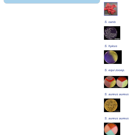
S. canis
S. hyicus
S. equi zooep.
S. aureus aureus
S. aureus aureus