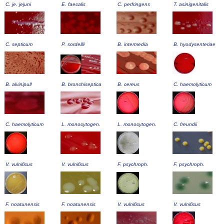
C. je. jejuni
E. faecalis
C. perfringens
T. asinigenitalis
C. septicum
P. sordellii
B. intermedia
B. hyodysenteriae
B. alvinipull
B. bronchiseptica
B. cereus
C. haemolyticum
C. haemolyticum
L. monocytogen.
L. monocytogen.
C. freundii
V. vulnificus
V. vulnificus
F. psychroph.
F. psychroph.
F. noatunensis
F. noatunensis
V. vulnificus
V. vulnificus