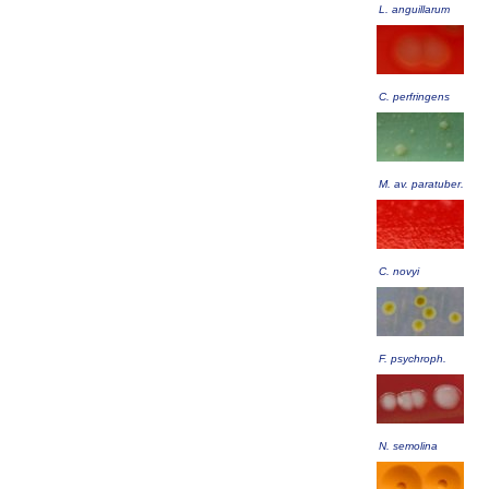
L. anguillarum
C. perfringens
M. av. paratuber.
C. novyi
F. psychroph.
N. semolina