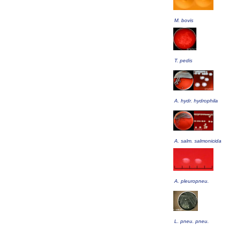
M. bovis
T. pedis
A. hydr. hydrophila
A. salm. salmonicida
A. pleuropneu.
L. pneu. pneu.