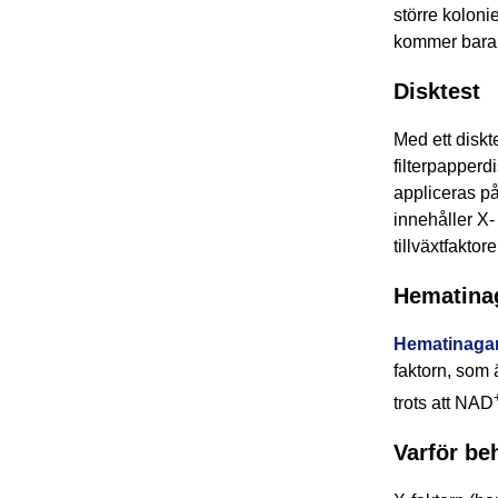
större kolonie
kommer bara 
Disktest
Med ett diskt
filterpapperd
appliceras på
innehåller X-
tillväxtfaktor
Hematina
Hematinaga
faktorn, som ä
trots att NAD
Varför be