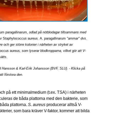
ium paragallinarum
, odlad på nötblodagar tillsammans med
av
Staphylococcus aureus
.
A. paragallinarum
"ammar" dvs.
re och ger större kolonier i närheten av stryket av
occus aureus
, som lyserar blodkropparna, vilket gör att V-
sätts.
rid Hansson & Karl-Erik Johansson (BVF, SLU). - Klicka på
att förstora den.
ch på ett minimalmedium (t.ex. TSA) i närheten
inoculeras de båda plattorna med den bakterie, som
båda plattorna.
S. aureus
producerar alltså V-
terier, som bara kräver V-faktor, kommer att bilda