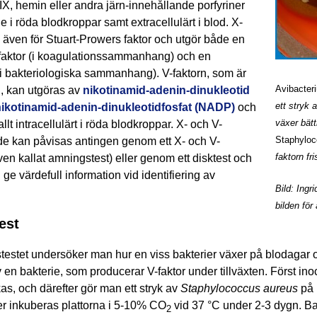
 IX, hemin eller andra järn-innehållande porfyriner
e i röda blodkroppar samt extracellulärt i blod. X-
s även för Stuart-Prowers faktor och utgör både en
faktor (i koagulationssammanhang) och en
r (i bakteriologiska sammanhang). V-faktorn, som är
Avibacter
, kan utgöras av
nikotinamid-adenin-dinukleotid
ett stryk 
nikotinamid-adenin-dinukleotidfosfat (NADP)
och
växer bätt
allt intracellulärt i röda blodkroppar. X- och V-
Staphyloc
de kan påvisas antingen genom ett X- och V-
faktorn fri
även kallat amningstest) eller genom ett disktest och
 ge värdefull information vid identifiering av
Bild: Ing
bilden för 
est
estet undersöker man hur en viss bakterier växer på blodagar o
av en bakterie, som producerar V-faktor under tillväxten. Först 
s, och därefter gör man ett stryk av
Staphylococcus aureus
på 
ter inkuberas plattorna i 5-10% CO
vid 37
°
C under 2-3 dygn. Bak
2