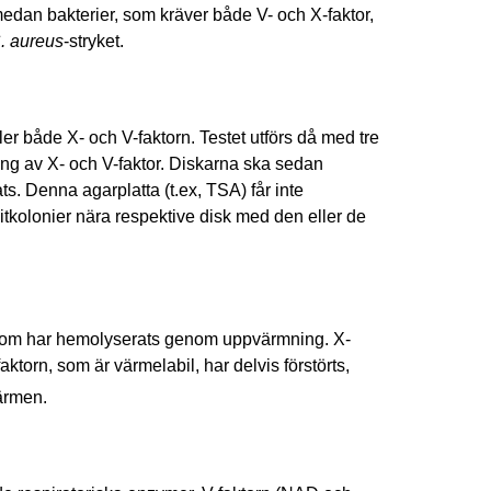
medan bakterier, som kräver både V- och X-faktor,
. aureus
-stryket.
er både X- och V-faktorn. Testet utförs då med tre
ing av X- och V-faktor. Diskarna ska sedan
s. Denna agarplatta (t.ex, TSA) får inte
litkolonier nära respektive disk med den eller de
, som har hemolyserats genom uppvärmning. X-
aktorn, som är värmelabil, har delvis förstörts,
värmen.