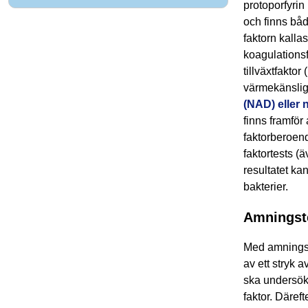
protoporfyrin
och finns båd
faktorn kalla
koagulations
tillväxtfakto
värmekänslig
(NAD) eller 
finns framför 
faktorberoen
faktortests (
resultatet kan
bakterier.
Amningst
Med amningst
av ett stryk 
ska undersöka
faktor. Däref