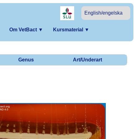
English/engelska
Om VetBact
▼
Kursmaterial
▼
Genus
Art/Underart