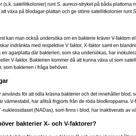
r (s.k. satellitkolonier) runt
S. aureus
-stryket på båda plattorna 
att växa på blodagar-platt
a
n och ge
större
satellitkolonier runt
S
est kan man också undersöka om en bakterie kräver V-faktorn ell
iskar indränkta med respektive V faktor, X-faktor samt en blandn
 en agarplatta där bakterien, som ska undersökas, har inokulerat
 eller V-faktor. Bakterien kommer då att kunna växa ut som satel
er, som bakterien i fråga behöver.
gar
r
används för att odla kräsna bakterier och det innehåller blod
r värmestabil, har alltså frigjorts från de röda blodkropparna. V-f
+
-nukleosidaset (NADas), som finns i blod, har inaktiverats av 
höver bakterier X- och V-faktorer?