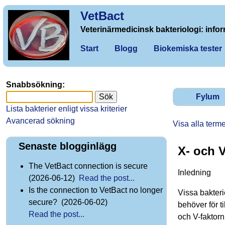
VetBact
Veterinärmedicinsk bakteriologi: infor
Start
Blogg
Biokemiska tester
Snabbsökning:
Fylum
Lista bakterier enligt vissa kriterier
Avancerad sökning
Visa alla term
Senaste blogginlägg
X- och V
The VetBact connection is secure
Inledning
(2026-06-12)
Read the post...
Is the connection to VetBact no longer
Vissa bakteri
secure? (2026-06-02)
behöver för t
Read the post...
och V-faktorn