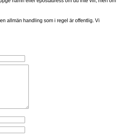
uppge namn eller epostadress om du inte vill, men om
 en allmän handling som i regel är offentlig. Vi