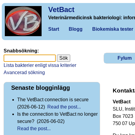
VetBact
Veterinärmedicinsk bakteriologi: infor
Start
Blogg
Biokemiska tester
Snabbsökning:
Fylum
Lista bakterier enligt vissa kriterier
Avancerad sökning
Senaste blogginlägg
Kontakt
The VetBact connection is secure
VetBact
(2026-06-12)
Read the post...
SLU, Insti
Is the connection to VetBact no longer
Box 7023
secure? (2026-06-02)
750 07 Up
Read the post...