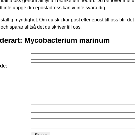
takta oss genom att fylla i blanketten nedan. Du behöver inte 
att inte uppge din epostadress kan vi inte svara dig.
statlig myndighet. Om du skickar post eller epost till oss blir det
 och sparar alltså det du skriver till oss.
nderart: Mycobacterium marinum
de: