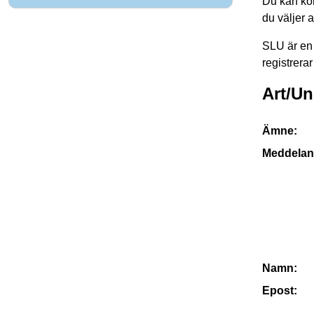
Du kan kon
du väljer 
SLU är en 
registrerar
Art/U
Ämne:
Meddelan
Namn:
Epost: