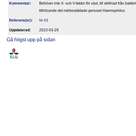
Kommentar
:
Behöver inte X- och V-faktor för växt, till skillnad från bakter
tillhörande det närbesläktade genuset
Haemophilus
.
Referens(er)
:
Nr 63
Upp­da­te­rad:
2023-03-29
Gå högst upp på sidan