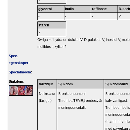
+
glycerol
inulin
raffinose
D-sorbi
-
-
-
?
starch
?
Övriga kolhydrater: dulcitol V, D-galaktos V, inositol V, melez
melibios -, xylitol ?
Spec.
egenskaper
:
Specialmedia
:
Sjukdom:
Värddjur
Sjukdom
Sjukdomsbild
Nötkreatur
Bronkopneumoni
Bronkopneumon
(får, get)
Thrombo/TEME,trombocytär
kalv vanligast.
meningoencefalit
Tromboembolis
meningoencefal
(hjärnhinneinf
med påverkan 