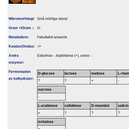
Mikromorfologi
:
Små orörliga stavar
Gram +/Gram -
:
G-
Metabolism
:
Fakultativt anaerob
Katalas/Oxidas
:
-/+
Andra
Eskulinas -, tryptofanas (+), ureas -.
enzymer
:
Fermentation
D-glucose
lactose
maltose
L-rha
av kolhydrater
:
?
?
+
-
sucrose
-
L-arabinose
cellobiose
D-mannitol
salicin
v
?
?
?
trehalose