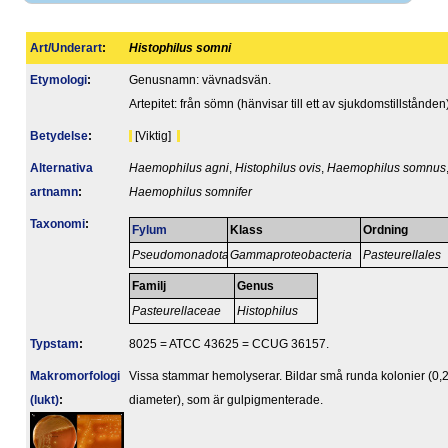
Art/Underart
:
Histophilus somni
Etymologi
:
Genusnamn: vävnadsvän.
Artepitet: från sömn (hänvisar till ett av sjukdomstillstånden)
Betydelse
:
[Viktig]
Alternativa
Haemophilus agni
,
Histophilus ovis
,
Haemophilus somnus
artnamn
:
Haemophilus somnifer
Taxonomi
:
Fylum
Klass
Ordning
Pseudomonadota
Gammaproteobacteria
Pasteurellales
Familj
Genus
Pasteurellaceae
Histophilus
Typstam
:
8025 = ATCC 43625 = CCUG 36157.
Makromorfologi
Vissa stammar hemolyserar. Bildar små runda kolonier (0,
(lukt)
:
diameter), som är gulpigmenterade.