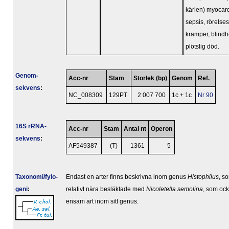
kärlen) myocard
sepsis, rörelses
kramper, blindh
plötslig död.
Genom­
Acc-nr
Stam
Storlek (bp)
Genom
Ref.
sekvens
:
NC_008309
129PT
2 007 700
1c + 1c
Nr 90
16S rRNA-
Acc-nr
Stam
Antal nt
Operon
sekvens
:
AF549387
(T)
1361
5
Taxonomi/fylo­
Endast en arter finns beskrivna inom genus
Histophilus
, s
geni
:
relativt nära besläktade med
Nicoletella semolina
, som ock
ensam art inom sitt genus.