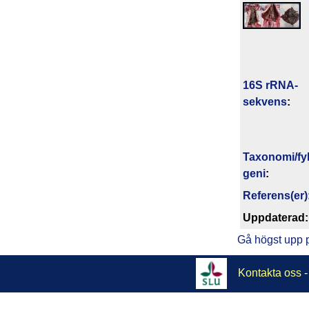
16S rRNA-
sekvens
:
Taxonomi/fyl
geni
:
Referens(er)
Upp­da­te­rad:
Gå högst upp 
Kontakta oss
-