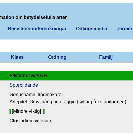
mation om betydelsefulla arter
Resistensundersökningar
Odlingsmedia
Termer
Klass
Ordning
Familj
:
Filifactor villosus
Sporbildande
Genusnamn: trådmakare.
Artepitet: Grov, hårig och raggig (syftar på koloniformen).
[Mindre viktig]
Clostridium villosum