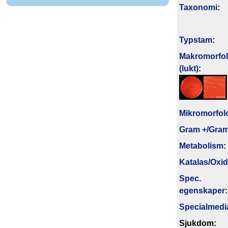
Taxonomi
:
Typstam
:
Makromorfol
(lukt)
:
Mikromorfol
Gram +/Gram
Metabolism
:
Katalas/Oxi
Spec.
egenskaper
:
Specialmedi
Sjukdom: