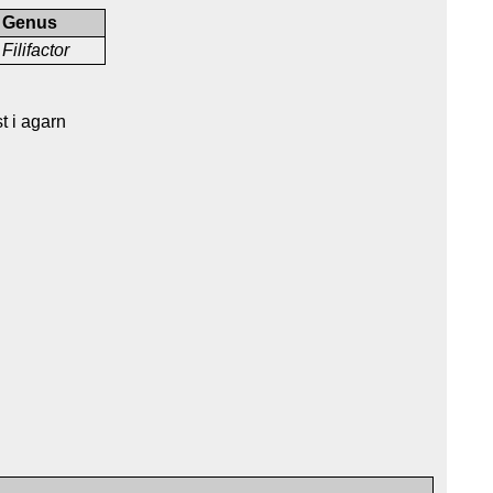
Genus
Filifactor
t i agarn