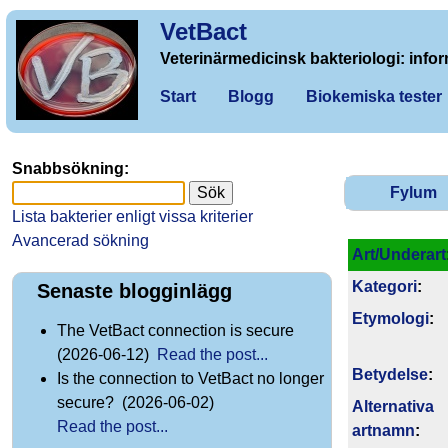
VetBact
Veterinärmedicinsk bakteriologi: infor
Start
Blogg
Biokemiska tester
Snabbsökning:
Fylum
Lista bakterier enligt vissa kriterier
Avancerad sökning
Art/Underart
Kategori
:
Senaste blogginlägg
Etymologi
:
The VetBact connection is secure
(2026-06-12)
Read the post...
Betydelse
:
Is the connection to VetBact no longer
secure? (2026-06-02)
Alternativa
Read the post...
artnamn
: