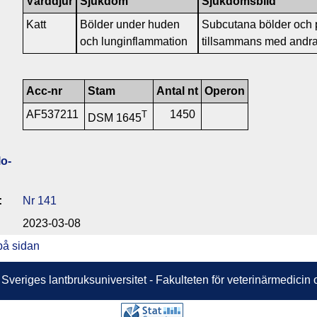
Värddjur
Sjukdom
Sjukdomsbild
Katt
Bölder under huden
Subcutana bölder och p
och lunginflammation
tillsammans med andra
Acc-nr
Stam
Antal nt
Operon
AF537211
1450
T
DSM 1645
o­
:
Nr 141
2023-03-08
på sidan
 Sveriges lantbruksuniversitet - Fakulteten för veterinärmedici