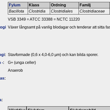
Fylum
Klass
Ordning
Familj
Bacillota
Clostridia
Clostridiales
Clostridiaceae
VSB 3349 = ATCC 33388 = NCTC 11220
ogi
Växer långsamt på vanlig blodagar och tenderar att sitta fas
ogi
:
Stavformade (0,6 x 4,0-6,0 µm) och kan bilda sporer.
 -
:
G+ (unga celler)
Anaerob
das
:
a
: