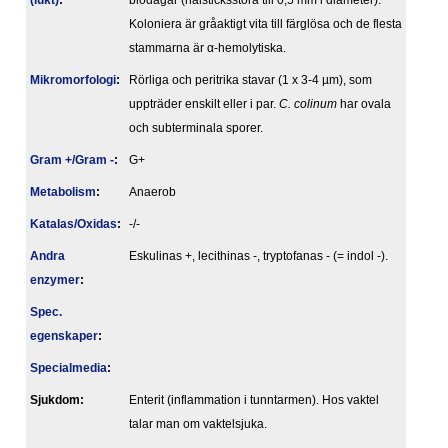
(lukt)
:
blodagar (nålsticksstora till 0,5 mm i diameter).
Koloniera är gråaktigt vita till färglösa och de flesta
stammarna är α-hemolytiska.
Mikromorfologi
:
Rörliga och peritrika stavar (1 x 3-4 µm), som
uppträder enskilt eller i par.
C. colinum
har ovala
och subterminala sporer.
Gram +/Gram -
:
G+
Metabolism
:
Anaerob
Katalas/Oxidas
:
-/-
Andra
Eskulinas +, lecithinas -, tryptofanas - (= indol -).
enzymer
:
Spec.
egenskaper
:
Specialmedia
:
Sjukdom:
Enterit (inflammation i tunntarmen). Hos vaktel
talar man om vaktelsjuka.