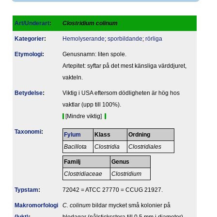
Art/Underart
:
Clostridium colinum
Kategorier
:
Hemolyserande
;
sporbildande
;
rörliga
Etymologi
:
Genusnamn: liten spole.
Artepitet: syftar på det mest känsliga värddjuret,
vakteln.
Betydelse
:
Viktig i USA eftersom dödligheten är hög hos
vaktlar (upp till 100%).
[Mindre viktig]
Taxonomi
:
Fylum
Klass
Ordning
Bacillota
Clostridia
Clostridiales
Familj
Genus
Clostridiaceae
Clostridium
Typstam
:
72042 = ATCC 27770 = CCUG 21927.
Makromorfologi
C. colinum
bildar mycket små kolonier på