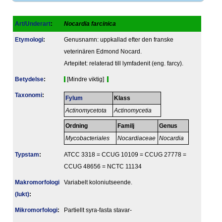
Art/Underart
:
Nocardia farcinica
Etymologi
:
Genusnamn: uppkallad efter den franske
veterinären Edmond Nocard.
Artepitet: relaterad till lymfadenit (eng. farcy).
Betydelse
:
[Mindre viktig]
Taxonomi
:
Fylum
Klass
Actinomycetota
Actinomycetia
Ordning
Familj
Genus
Mycobacteriales
Nocardiaceae
Nocardia
Typstam
:
ATCC 3318 = CCUG 10109 = CCUG 27778 =
CCUG 48656 = NCTC 11134
Makromorfologi
Variabelt koloniutseende.
(lukt)
:
Mikromorfologi
:
Partiellt syra-fasta stavar-