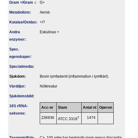
Gram +/Gram -
:
G+
Metabolism
:
Aerob
Katalas/Oxidas
:
+/?
Andra
Eskulinas +
enzymer
:
Spec.
egenskaper
:
Specialmedia
:
Sjukdom:
Bovin lymfadenit (inflammation i lymfkärl).
Värddjur
:
Nötkreatur
Sjukdomsbild
:
16S rRNA-
Acc-nr
Stam
Antal nt
Operon
sekvens
:
Z36936
T
1474
ATCC 3318
Taxonomi/fylo­
Ca. 100 arter har beskrivits inom genus
Nocardia
,