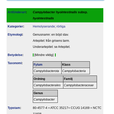
Art/Underart
:
Campylobacter hyointestinalis
subsp.
hyointestinalis
Kategorier
:
Hemolyserande
;
rörliga
Etymologi
:
Genusnamn: en böjd stav.
Artepitet: från grisens tarm.
Underartepitet: se Artepitet.
Betydelse
:
[Mindre viktig]
Taxonomi
:
Fylum
Klass
Campylobacterota
Campylobacteria
Ordning
Familj
Campylobacterales
Campylobacteraceae
Genus
Campylobacter
Typstam
:
80-4577-4 = ATCC 35217= CCUG 14169 = NCTC