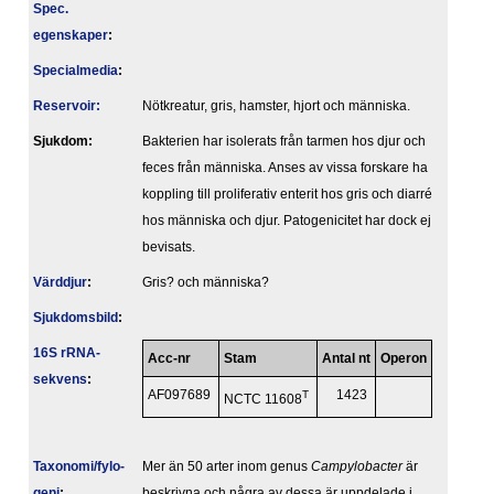
Spec.
egenskaper
:
Specialmedia
:
Reservoir:
Nötkreatur, gris, hamster, hjort och människa.
Sjukdom:
Bakterien har isolerats från tarmen hos djur och
feces från människa. Anses av vissa forskare ha
koppling till proliferativ enterit hos gris och diarré
hos människa och djur. Patogenicitet har dock ej
bevisats.
Värddjur
:
Gris? och människa?
Sjukdomsbild
:
16S rRNA-
Acc-nr
Stam
Antal nt
Operon
sekvens
:
AF097689
T
1423
NCTC 11608
Taxonomi/fylo­
Mer än 50 arter inom genus
Campylobacter
är
geni
:
beskrivna och några av dessa är uppdelade i