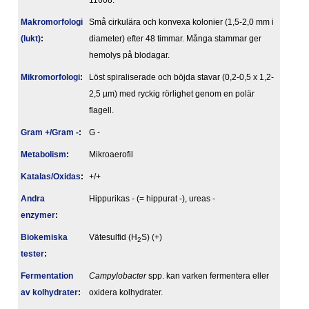
11608.
Makromorfologi
Små cirkulära och konvexa kolonier (1,5-2,0 mm i
(lukt)
:
diameter) efter 48 timmar. Många stammar ger
hemolys på blodagar.
Mikromorfologi
:
Löst spiraliserade och böjda stavar (0,2-0,5 x 1,2-
2,5 µm) med ryckig rörlighet genom en polär
flagell.
Gram +/Gram -
:
G -
Metabolism
:
Mikroaerofil
Katalas/Oxidas
:
+/+
Andra
Hippurikas - (= hippurat -), ureas -
enzymer
:
Biokemiska
Vätesulfid (H
S) (+)
2
tester
:
Fermentation
Campylobacter
spp. kan varken fermentera eller
av kolhydrater
:
oxidera kolhydrater.