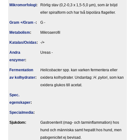
Mikromorfologi
:
Rörlig stav (0,2-0,3 x 1,5-5,0 µm), som är böjd
eller spiralform och har två bipolära flageller.
Gram +/Gram -
:
G -
Metabolism
:
Mikroaerofil
Katalas/Oxidas
:
-/+
Andra
Ureas -
enzymer
:
Fermentation
Helicobacter
spp. kan varken fermentera eller
av kolhydrater
:
oxidera kolhydrater. Undantag:
H. pylori
, som kan
oxidera glukos till acetat.
Spec.
egenskaper
:
Specialmedia
:
Sjukdom:
Gastroenterit (mag- och tarminflammation) hos
hund och människa samt hepatit hos hund, men
patogenicitet ej bevisad.