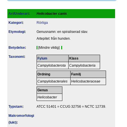
Art/Underart
:
Helicobacter canis
Kategori
:
Rörliga
Etymologi
:
Genusnamn: en spiraliserad stav.
Artepitet: från hunden.
Betydelse
:
[Mindre viktig]
Taxonomi
:
Fylum
Klass
Campylobacterota
Campylobacteria
Ordning
Familj
Campylobacterales
Helicobacteraceae
Genus
Helicobacter
Typstam
:
ATCC 51401 = CCUG 32756 = NCTC 12739.
Makromorfologi
(lukt)
: