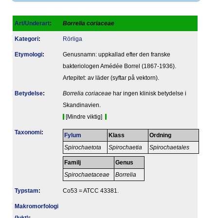
Art/Underart
:
Borrelia coriaceae
Kategori
:
Rörliga
Etymologi
:
Genusnamn: uppkallad efter den franske
bakteriologen Amédée Borrel (1867-1936).
Artepitet: av läder (syftar på vektorn).
Betydelse
:
Borrelia coriaceae
har ingen klinisk betydelse i
Skandinavien.
[Mindre viktig]
Taxonomi
:
Fylum
Klass
Ordning
Spirochaetota
Spirochaetia
Spirochaetales
Familj
Genus
Spirochaetaceae
Borrelia
Typstam
:
Co53 = ATCC 43381.
Makromorfologi