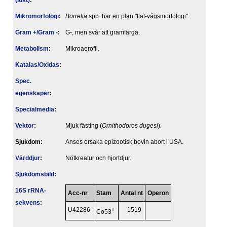
(lukt)
:
Mikromorfologi
:
Borrelia
spp. har en plan "flat-vågsmorfologi".
Gram +/Gram -
:
G-, men svår att gramfärga.
Metabolism
:
Mikroaerofil.
Katalas/Oxidas
:
Spec.
egenskaper
:
Specialmedia
:
Vektor
:
Mjuk fästing (
Ornithodoros dugesi
).
Sjukdom:
Anses orsaka epizootisk bovin abort i USA.
Värddjur
:
Nötkreatur och hjortdjur.
Sjukdomsbild
:
16S rRNA-
Acc-nr
Stam
Antal nt
Operon
sekvens
:
U42286
T
1519
Co53