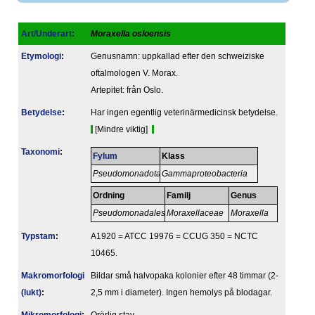
Art/Underart
:
Moraxella osloensis
Etymologi
:
Genusnamn: uppkallad efter den schweiziske
oftalmologen V. Morax.
Artepitet: från Oslo.
Betydelse
:
Har ingen egentlig veterinärmedicinsk betydelse.
[Mindre viktig]
Taxonomi
:
Fylum
Klass
Pseudomonadota
Gammaproteobacteria
Ordning
Familj
Genus
Pseudomonadales
Moraxellaceae
Moraxella
Typstam
:
A1920 = ATCC 19976 = CCUG 350 = NCTC
10465.
Makromorfologi
Bildar små halvopaka kolonier efter 48 timmar (2-
(lukt)
:
2,5 mm i diameter). Ingen hemolys på blodagar.