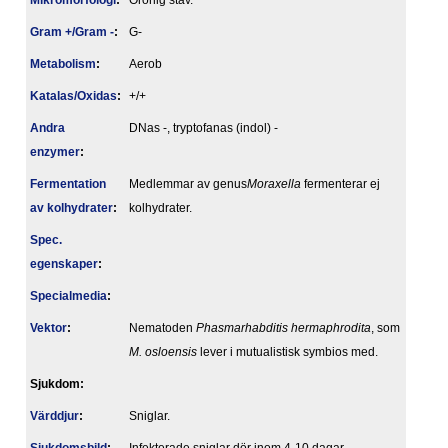
Mikromorfologi
:
Orörlig stav.
Gram +/Gram -
:
G-
Metabolism
:
Aerob
Katalas/Oxidas
:
+/+
Andra
DNas -, tryptofanas (indol) -
enzymer
:
Fermentation
Medlemmar av genus
Moraxella
fermenterar ej
av kolhydrater
:
kolhydrater.
Spec.
egenskaper
:
Specialmedia
:
Vektor
:
Nematoden
Phasmarhabditis hermaphrodita
, som
M. osloensis
lever i mutualistisk symbios med.
Sjukdom:
Värddjur
:
Sniglar.