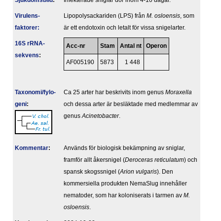
Sjukdomsbild
:
Infekterade sniglar dör inom 4-10 dagar.
Virulens­
Lipopolysackariden (LPS) från
M. osloensis
, som
faktorer:
är ett endotoxin och letalt för vissa snigelarter.
16S rRNA-
Acc-nr
Stam
Antal nt
Operon
sekvens
:
AF005190
5873
1 448
Taxonomi/fylo­
Ca 25 arter har beskrivits inom genus
Moraxella
geni
:
och dessa arter är besläktade med medlemmar av
genus
Acinetobacter
.
Kommentar
:
Används för biologisk bekämpning av sniglar,
framför allt åkersnigel (
Deroceras reticulatum
) och
spansk skogssnigel (
Arion vulgaris
). Den
kommersiella produkten NemaSlug innehåller
nematoder, som har koloniserats i tarmen av
M.
osloensis
.