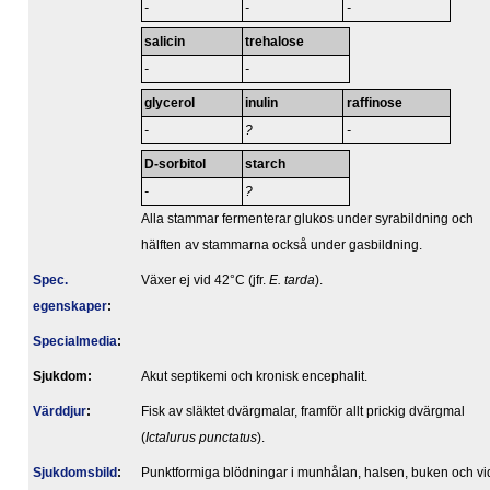
-
-
-
salicin
trehalose
-
-
glycerol
inulin
raffinose
-
?
-
D-sorbitol
starch
-
?
Alla stammar fermenterar glukos under syrabildning och
hälften av stammarna också under gasbildning.
Spec.
Växer ej vid 42°C (jfr.
E. tarda
).
egenskaper
:
Specialmedia
:
Sjukdom:
Akut septikemi och kronisk encephalit.
Värddjur
:
Fisk av släktet dvärgmalar, framför allt prickig dvärgmal
(
Ictalurus punctatus
).
Sjukdomsbild
:
Punktformiga blödningar i munhålan, halsen, buken och vi