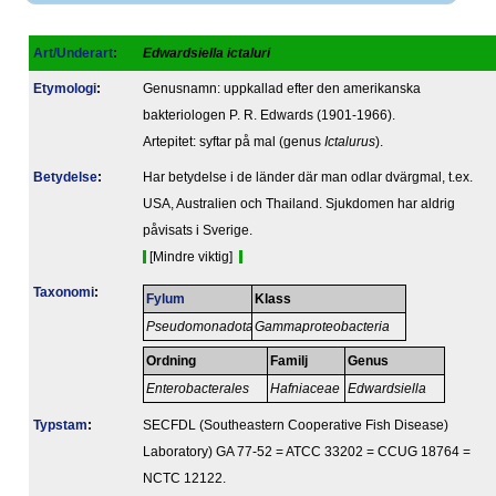
Art/Underart
:
Edwardsiella ictaluri
Etymologi
:
Genusnamn: uppkallad efter den amerikanska
bakteriologen P. R. Edwards (1901-1966).
Artepitet: syftar på mal (genus
Ictalurus
).
Betydelse
:
Har betydelse i de länder där man odlar dvärgmal, t.ex.
USA, Australien och Thailand. Sjukdomen har aldrig
påvisats i Sverige.
[Mindre viktig]
Taxonomi
:
Fylum
Klass
Pseudomonadota
Gammaproteobacteria
Ordning
Familj
Genus
Enterobacterales
Hafniaceae
Edwardsiella
Typstam
:
SECFDL (Southeastern Cooperative Fish Disease)
Laboratory) GA 77-52 = ATCC 33202 = CCUG 18764 =
NCTC 12122.