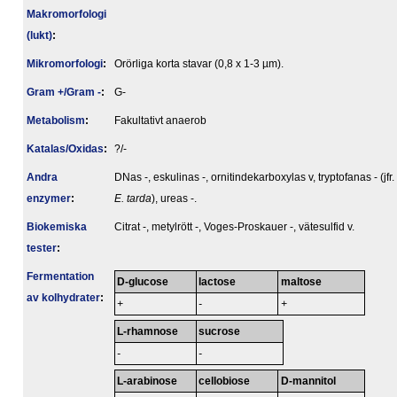
Makromorfologi
(lukt)
:
Mikromorfologi
:
Orörliga korta stavar (0,8 x 1-3 µm).
Gram +/Gram -
:
G-
Metabolism
:
Fakultativt anaerob
Katalas/Oxidas
:
?/-
Andra
DNas -, eskulinas -, ornitindekarboxylas v, tryptofanas - (jfr.
enzymer
:
E. tarda
), ureas -.
Biokemiska
Citrat -, metylrött -, Voges-Proskauer -, vätesulfid v.
tester
:
Fermentation
D-glucose
lactose
maltose
av kolhydrater
:
+
-
+
L-rhamnose
sucrose
-
-
L-arabinose
cellobiose
D-mannitol