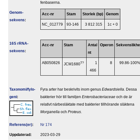
fenbaserna.
Genom­
Acc-nr
Stam
Storlek (bp)
Genom
sekvens
:
NC_012779
93-146
3 812 315
1c + 0
16S rRNA-
Acc-nr
Stam
Antal
Operon
Sekvenslikhe
sekvens
:
nt
AB050826
T?
1
8
99.86-100
JCM1680
466
Taxonomi/fylo­
Fyra arter har beskrivits inom genus
Edwardsiella
. Dessa
geni
:
bakterier hör till familjen
Enterobacteriaceae
och de är
relativt närbesläktate med bakterier tillhörande släktena
Morganella
och
Proteus
.
Referens(er)
:
Nr 174
Upp­da­te­rad:
2023-03-29