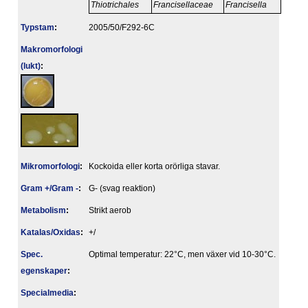
Thiotrichales
Francisellaceae
Francisella
Typstam
:
2005/50/F292-6C
Makromorfologi
(lukt)
:
Mikromorfologi
:
Kockoida eller korta orörliga stavar.
Gram +/Gram -
:
G- (svag reaktion)
Metabolism
:
Strikt aerob
Katalas/Oxidas
:
+/
Spec.
Optimal temperatur: 22°C, men växer vid 10-30°C.
egenskaper
:
Specialmedia
: