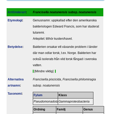
Art/Underart
:
Francisella noatunensis
subsp.
noatunensis
Etymologi
:
Genusnamn: uppkallad efter den amerikanska
bakteriologen Edward Francis, som har studerat
tularemi.
Artepitet: tillhör kusten/havet.
Betydelse
:
Bakterien orsakar ett växande problem i länder
där man odlar torsk, t.ex. Norge. Bakterien har
också isolerats från vild torsk fångad i svenska
vatten.
[Mindre viktig]
Alternativa
Francisella piscicida
,
Francisella philomiragia
artnamn
:
subsp.
noatunensis
Taxonomi
:
Fylum
Klass
Pseudomonadota
Gammaproteobacteria
Ordning
Familj
Genus