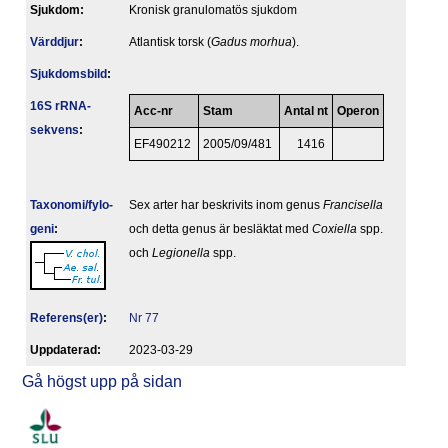
Sjukdom:
Kronisk granulomatös sjukdom
Värddjur
:
Atlantisk torsk (
Gadus morhua
).
Sjukdomsbild
:
16S rRNA-
Acc-nr
Stam
Antal nt
Operon
sekvens
:
EF490212
2005/09/481
1416
Taxonomi/fylo­
Sex arter har beskrivits inom genus
Francisella
geni
:
och detta genus är besläktat med
Coxiella
spp.
och
Legionella
spp.
Referens(er)
:
Nr 77
Upp­da­te­rad:
2023-03-29
Gå högst upp på sidan