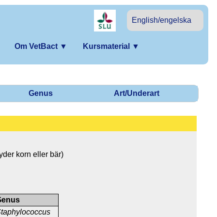
English/engelska
Om VetBact
▼
Kursmaterial
▼
Genus
Art/Underart
er korn eller bär)
Genus
taphylococcus