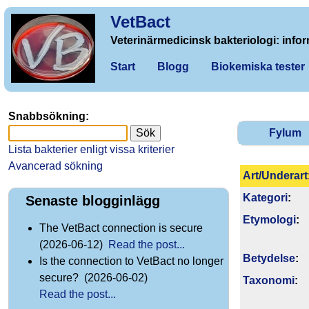
VetBact
Veterinärmedicinsk bakteriologi: infor
Start
Blogg
Biokemiska tester
Snabbsökning:
Fylum
Lista bakterier enligt vissa kriterier
Avancerad sökning
Art/Underart
Kategori
:
Senaste blogginlägg
Etymologi
:
The VetBact connection is secure
(2026-06-12)
Read the post...
Betydelse
:
Is the connection to VetBact no longer
secure? (2026-06-02)
Taxonomi
:
Read the post...