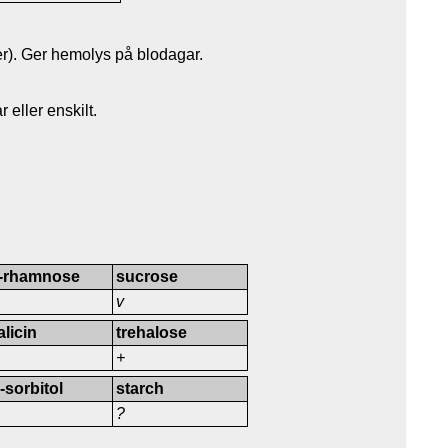
er). Ger hemolys på blodagar.
 eller enskilt.
-rhamnose
sucrose
v
alicin
trehalose
+
-sorbitol
starch
?