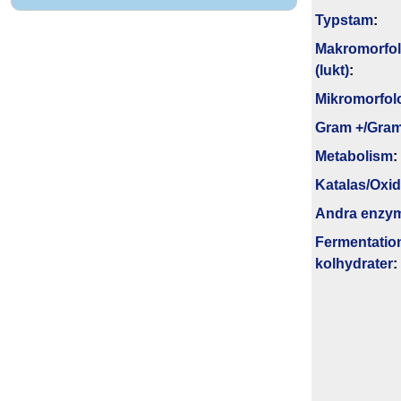
Typstam
:
Makromorfol
(lukt)
:
Mikromorfol
Gram +/Gram
Metabolism
:
Katalas/Oxi
Andra enzy
Fermentatio
kolhydrater
: