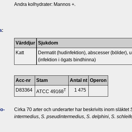
Andra kolhydrater: Mannos +.
a
:
Värddjur
Sjukdom
Katt
Dermatit (hudinfektion), abscesser (bölder), u
(infektion i ögats bindhinna)
Acc-nr
Stam
Antal nt
Operon
D83364
1 475
T
ATCC 49168
o­
Cirka 70 arter och underarter har beskrivits inom släktet
intermedius
,
S. pseudintermedius
,
S. delphini
,
S. schleife