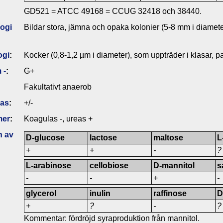
GD521 = ATCC 49168 = CCUG 32418 och 38440.
ogi
Bildar stora, jämna och opaka kolonier (5-8 mm i diamet
ogi
:
Kocker (0,8-1,2 µm i diameter), som uppträder i klasar, par
 -
:
G+
Fakultativt anaerob
das
:
+/-
mer
:
Koagulas -, ureas +
n av
D-glucose
lactose
maltose
L
+
+
-
?
L-arabinose
cellobiose
D-mannitol
s
-
-
+
-
glycerol
inulin
raffinose
D
+
?
-
?
Kommentar: fördröjd syraproduktion från mannitol.