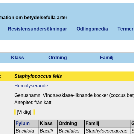
mation om betydelsefulla arter
Resistensundersökningar
Odlingsmedia
Termer
Klass
Ordning
Familj
:
Staphylococcus felis
Hemolyserande
Genusnamn: Vindruvsklase-liknande kocker (coccus betyd
Artepitet: från katt
[Viktig]
Fylum
Klass
Ordning
Familj
Bacillota
Bacilli
Bacillales
Staphylococcaceae
S