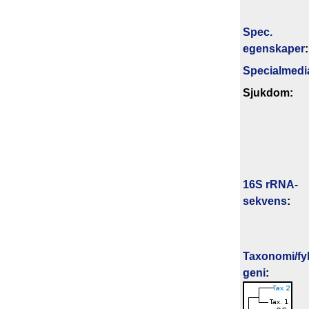
Spec.
egenskaper
:
Specialmedi
Sjukdom:
16S rRNA-
sekvens
:
Taxonomi/fyl
geni
: