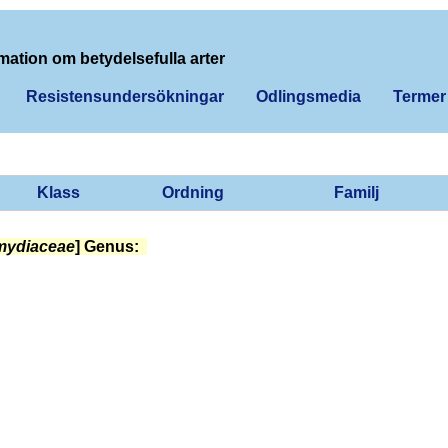
mation om betydelsefulla arter
Resistensundersökningar
Odlingsmedia
Termer
Klass
Ordning
Familj
mydiaceae
] Genus: