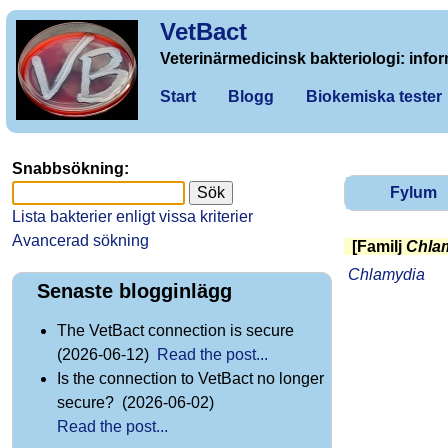
VetBact
Veterinärmedicinsk bakteriologi: infor
Start
Blogg
Biokemiska tester
Snabbsökning:
Fylum
Lista bakterier enligt vissa kriterier
Avancerad sökning
[Familj
Chla
Chlamydia
Senaste blogginlägg
The VetBact connection is secure
(2026-06-12)
Read the post...
Is the connection to VetBact no longer
secure? (2026-06-02)
Read the post...