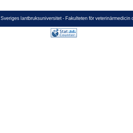
 Sveriges lantbruksuniversitet - Fakulteten för veterinärmedici