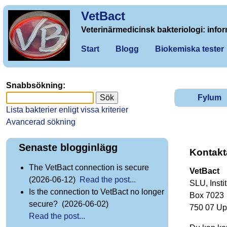
VetBact
Veterinärmedicinsk bakteriologi: infor
Start
Blogg
Biokemiska tester
Snabbsökning:
Fylum
Lista bakterier enligt vissa kriterier
Avancerad sökning
Senaste blogginlägg
Kontakt
The VetBact connection is secure
VetBact
(2026-06-12)
Read the post...
SLU, Insti
Is the connection to VetBact no longer
Box 7023
secure? (2026-06-02)
750 07 Up
Read the post...