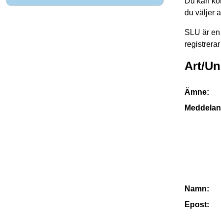
Du kan kon
du väljer 
SLU är en 
registrerar
Art/Un
Ämne:
Meddelan
Namn:
Epost: