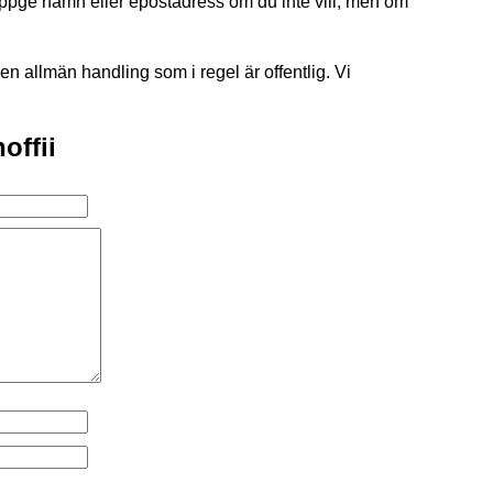
uppge namn eller epostadress om du inte vill, men om
 en allmän handling som i regel är offentlig. Vi
offii