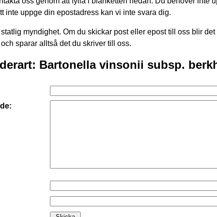
takta oss genom att fylla i blanketten nedan. Du behöver inte 
att inte uppge din epostadress kan vi inte svara dig.
statlig myndighet. Om du skickar post eller epost till oss blir det
 och sparar alltså det du skriver till oss.
derart: Bartonella vinsonii subsp. berkh
de: