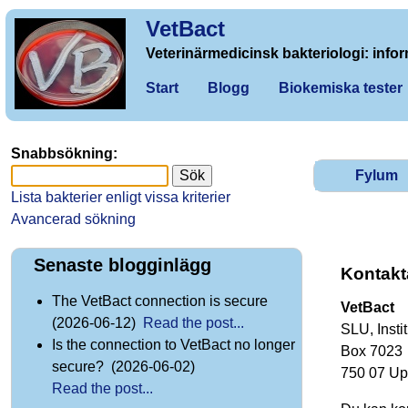
VetBact
Veterinärmedicinsk bakteriologi: infor
Start
Blogg
Biokemiska tester
Snabbsökning:
Fylum
Lista bakterier enligt vissa kriterier
Avancerad sökning
Senaste blogginlägg
Kontakt
The VetBact connection is secure
VetBact
(2026-06-12)
Read the post...
SLU, Insti
Is the connection to VetBact no longer
Box 7023
secure? (2026-06-02)
750 07 Up
Read the post...