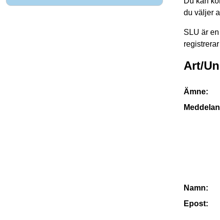
Du kan kon
du väljer 
SLU är en 
registrerar
Art/Un
Ämne:
Meddelan
Namn:
Epost: