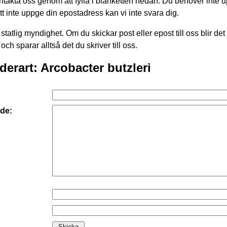
takta oss genom att fylla i blanketten nedan. Du behöver inte 
att inte uppge din epostadress kan vi inte svara dig.
statlig myndighet. Om du skickar post eller epost till oss blir det
 och sparar alltså det du skriver till oss.
derart: Arcobacter butzleri
de: