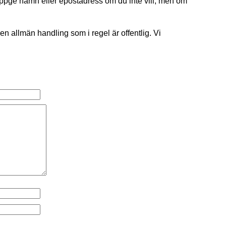
uppge namn eller epostadress om du inte vill, men om
 en allmän handling som i regel är offentlig. Vi